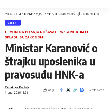
Mostarski.ba
>
Mostar
>
Vijesti
>
Ministar Karanović o štrajku uposlenika u pravosuđu HNK-a
VIJESTI
OTVORENA PITANJA RJEŠAVATI RAZGOVOROM I U
SKLADU SA ZAKONOM
Ministar Karanović o
štrajku uposlenika u
pravosuđu HNK-a
Redakcija Portala
Podijeli
4 Min Read
1 Juna, 2026 12:54