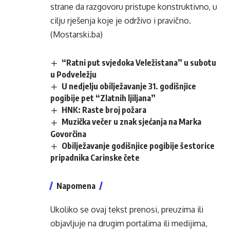
strane da razgovoru pristupe konstruktivno, u
cilju rješenja koje je održivo i pravično.
(Mostarski.ba)
“Ratni put svjedoka Veležistana” u subotu
u Podveležju
U nedjelju obilježavanje 31. godišnjice
pogibije pet “Zlatnih ljiljana”
HNK: Raste broj požara
Muzička večer u znak sjećanja na Marka
Govorčina
Obilježavanje godišnjice pogibije šestorice
pripadnika Carinske čete
Napomena
Ukoliko se ovaj tekst prenosi, preuzima ili
objavljuje na drugim portalima ili medijima,