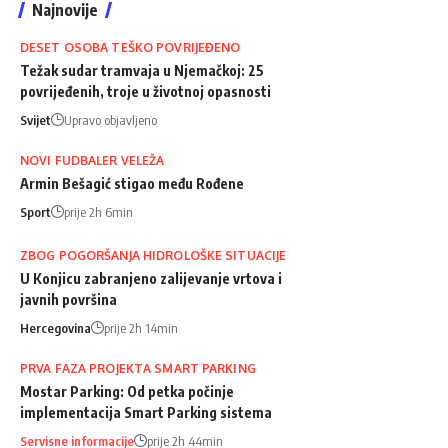
Najnovije
DESET OSOBA TEŠKO POVRIJEĐENO
Težak sudar tramvaja u Njemačkoj: 25
povrijeđenih, troje u životnoj opasnosti
Svijet
Upravo objavljeno
NOVI FUDBALER VELEŽA
Armin Bešagić stigao među Rođene
Sport
prije 2h 6min
ZBOG POGORŠANJA HIDROLOŠKE SITUACIJE
U Konjicu zabranjeno zalijevanje vrtova i
javnih površina
Hercegovina
prije 2h 14min
PRVA FAZA PROJEKTA SMART PARKING
Mostar Parking: Od petka počinje
implementacija Smart Parking sistema
Servisne informacije
prije 2h 44min