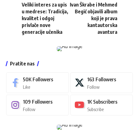
Veliki interes za upis
Ivan Škrabe i Mehmed
u medrese: Tradicija,
Begić objavili album
kvalitet i odgoj
koji je prava
privlače nove
kantautorska
generacije učenika
avantura
Pratite nas
50K
Followers
163
Followers
Like
Follow
109
Followers
1K
Subscribers
Follow
Subscribe