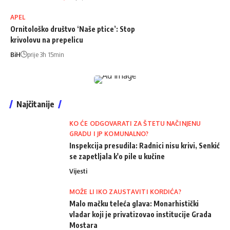
APEL
Ornitološko društvo ‘Naše ptice’: Stop
krivolovu na prepelicu
BiH
prije 3h 15min
Najčitanije
KO ĆE ODGOVARATI ZA ŠTETU NAČINJENU
GRADU I JP KOMUNALNO?
Inspekcija presudila: Radnici nisu krivi, Senkić
se zapetljala k'o pile u kučine
Vijesti
MOŽE LI IKO ZAUSTAVITI KORDIĆA?
Malo mačku teleća glava: Monarhistički
vladar koji je privatizovao institucije Grada
Mostara