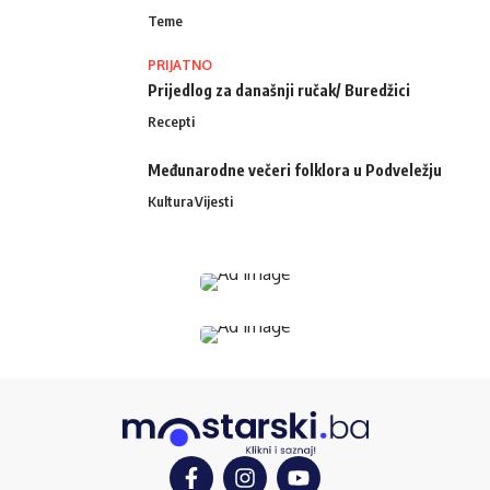
Teme
PRIJATNO
Prijedlog za današnji ručak/ Buredžici
Recepti
Međunarodne večeri folklora u Podveležju
Kultura
Vijesti