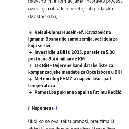
relevantnim informacijama i nastavku procesa
uzimanja i obrade biometrijskih podataka.
(Mostarski.ba)
Reisul-ulema Husein-ef. Kavazović na
Igmanu: Bosna nije samo zemlja, već ideja za
koju se živi
Investicije u BiH u 2025. porasle za 5,36
posto, na 9,44 milijarde KM
CIK BiH – Ovjerene kandidatske liste za
kompenzacijske mandate za Opće izbore u BiH
Meteorolog FHMZ-a najavio kišu i pad
temperatura
Pomozi.ba pokrenuo apel za Fatimu Redžić
Napomena
Ukoliko se ovaj tekst prenosi, preuzima ili
objavljuje na drugim portalima ili medijima,