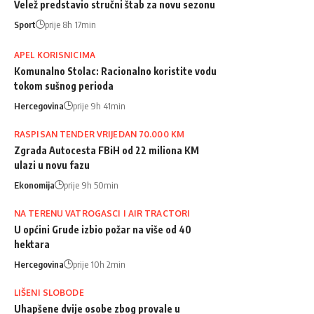
Velež predstavio stručni štab za novu sezonu
Sport
prije 8h 17min
APEL KORISNICIMA
Komunalno Stolac: Racionalno koristite vodu
tokom sušnog perioda
Hercegovina
prije 9h 41min
RASPISAN TENDER VRIJEDAN 70.000 KM
Zgrada Autocesta FBiH od 22 miliona KM
ulazi u novu fazu
Ekonomija
prije 9h 50min
NA TERENU VATROGASCI I AIR TRACTORI
U općini Grude izbio požar na više od 40
hektara
Hercegovina
prije 10h 2min
LIŠENI SLOBODE
Uhapšene dvije osobe zbog provale u