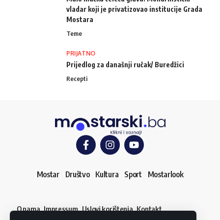
vladar koji je privatizovao institucije Grada
Mostara
Teme
PRIJATNO
Prijedlog za današnji ručak/ Buredžici
Recepti
Mostar
Društvo
Kultura
Sport
Mostarlook
O nama
Impressum
Uslovi korištenja
Kontakt
Dojavi vijest