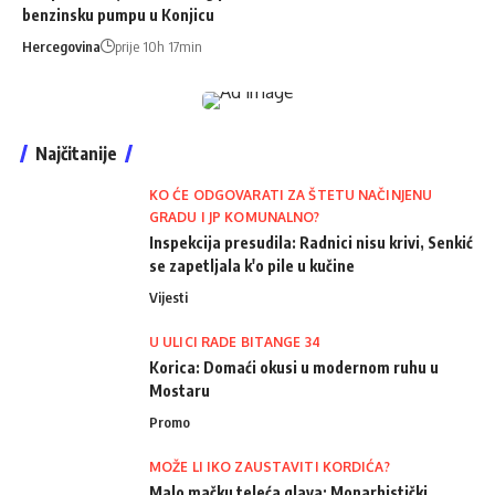
benzinsku pumpu u Konjicu
Hercegovina
prije 10h 17min
Najčitanije
KO ĆE ODGOVARATI ZA ŠTETU NAČINJENU
GRADU I JP KOMUNALNO?
Inspekcija presudila: Radnici nisu krivi, Senkić
se zapetljala k'o pile u kučine
Vijesti
U ULICI RADE BITANGE 34
Korica: Domaći okusi u modernom ruhu u
Mostaru
Promo
MOŽE LI IKO ZAUSTAVITI KORDIĆA?
Malo mačku teleća glava: Monarhistički