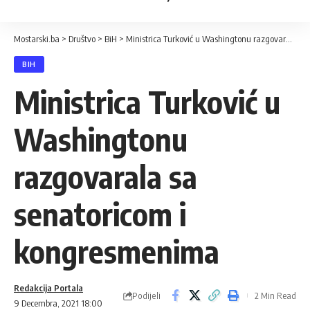
Mostarski.ba
>
Društvo
>
BiH
>
Ministrica Turković u Washingtonu razgovarala sa senatoricom i kongresmenima
BIH
Ministrica Turković u
Washingtonu
razgovarala sa
senatoricom i
kongresmenima
Redakcija Portala
Podijeli
2 Min Read
9 Decembra, 2021 18:00