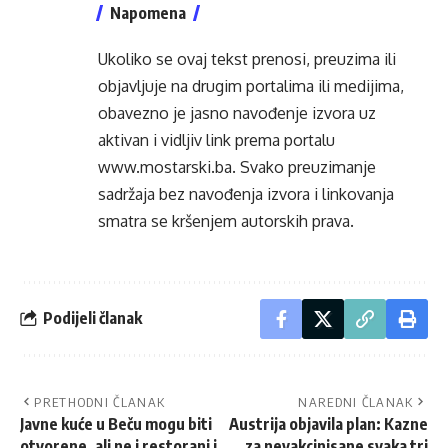
Napomena
Ukoliko se ovaj tekst prenosi, preuzima ili
objavljuje na drugim portalima ili medijima,
obavezno je jasno navođenje izvora uz
aktivan i vidljiv link prema portalu
www.mostarski.ba
. Svako preuzimanje
sadržaja bez navođenja izvora i linkovanja
smatra se kršenjem autorskih prava.
Podijeli članak
PRETHODNI ČLANAK
NAREDNI ČLANAK
Javne kuće u Beču mogu biti
Austrija objavila plan: Kazne
otvorene, ali ne i restorani i
za nevakcinisane svaka tri