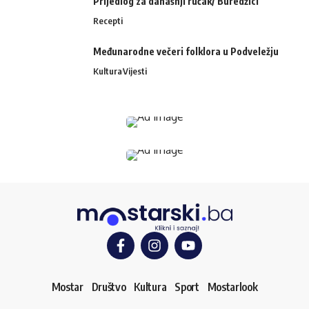
Prijedlog za današnji ručak/ Buredžici
Recepti
Međunarodne večeri folklora u Podveležju
Kultura
Vijesti
Mostar
Društvo
Kultura
Sport
Mostarlook