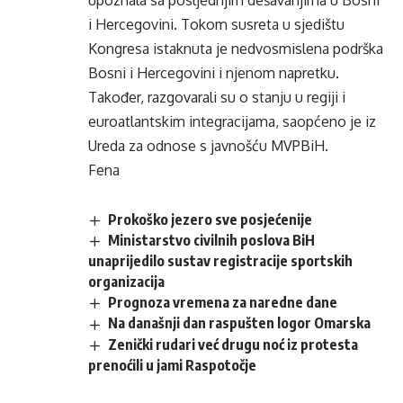
upoznala sa posljednjim dešavanjima u Bosni
i Hercegovini. Tokom susreta u sjedištu
Kongresa istaknuta je nedvosmislena podrška
Bosni i Hercegovini i njenom napretku.
Također, razgovarali su o stanju u regiji i
euroatlantskim integracijama, saopćeno je iz
Ureda za odnose s javnošću MVPBiH.
Fena
Prokoško jezero sve posjećenije
Ministarstvo civilnih poslova BiH
unaprijedilo sustav registracije sportskih
organizacija
Prognoza vremena za naredne dane
Na današnji dan raspušten logor Omarska
Zenički rudari već drugu noć iz protesta
prenoćili u jami Raspotočje