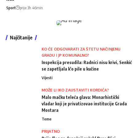
Sport
prije 3h 46min
Najčitanije
KO ĆE ODGOVARATI ZA ŠTETU NAČINJENU
GRADU I JP KOMUNALNO?
Inspekcija presudila: Radnici nisu krivi, Senkić
se zapetljala k'o pile u kučine
Vijesti
MOŽE LI IKO ZAUSTAVITI KORDIĆA?
Malo mačku teleća glava: Monarhistički
vladar koji je privatizovao institucije Grada
Mostara
Teme
PRIJATNO