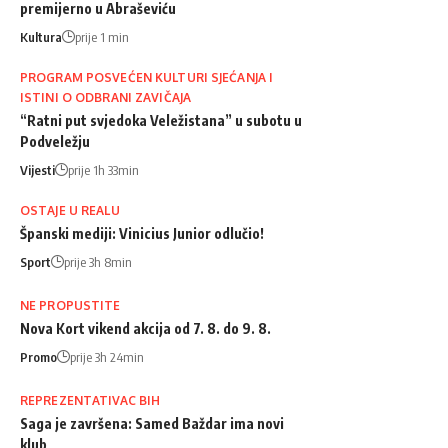
premijerno u Abraševiću
Kultura
prije 1 min
PROGRAM POSVEĆEN KULTURI SJEĆANJA I
ISTINI O ODBRANI ZAVIČAJA
“Ratni put svjedoka Veležistana” u subotu u
Podveležju
Vijesti
prije 1h 33min
OSTAJE U REALU
Španski mediji: Vinicius Junior odlučio!
Sport
prije 3h 8min
NE PROPUSTITE
Nova Kort vikend akcija od 7. 8. do 9. 8.
Promo
prije 3h 24min
REPREZENTATIVAC BIH
Saga je završena: Samed Baždar ima novi
klub