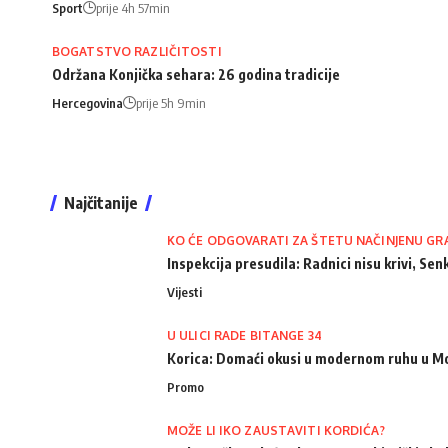
Sport
prije 4h 57min
BOGATSTVO RAZLIČITOSTI
Održana Konjička sehara: 26 godina tradicije
Hercegovina
prije 5h 9min
Najčitanije
KO ĆE ODGOVARATI ZA ŠTETU NAČINJENU GR
Inspekcija presudila: Radnici nisu krivi, Senk
Vijesti
U ULICI RADE BITANGE 34
Korica: Domaći okusi u modernom ruhu u M
Promo
MOŽE LI IKO ZAUSTAVITI KORDIĆA?