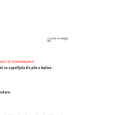
ADU I JP KOMUNALNO?
ić se zapetljala k'o pile u kučine
ostaru