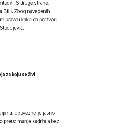
mladih. S druge strane,
sa BiH. Zbog navedenih
om pravcu kako da pretvori
Sladojević.
a za koju se živi
edijima, obavezno je jasno
ko preuzimanje sadržaja bez