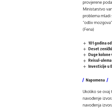
provjerene podat
Ministarstvo va
problema mladi s
“odliv mozgova” 
(Fena)
101 godina od
Deset zenički
Duge kolone v
Reisul-ulema 
Investicije u
Napomena
Ukoliko se ovaj 
navođenje izvora
navođenja izvora