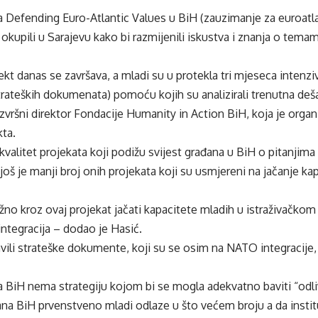
a Defending Euro-Atlantic Values u BiH (zauzimanje za euroatla
okupili u Sarajevu kako bi razmijenili iskustva i znanja o te
kt danas se završava, a mladi su u protekla tri mjeseca intenziv
trateških dokumenata) pomoću kojih su analizirali trenutna dešav
izvršni direktor Fondacije Humanity in Action BiH, koja je orga
kta.
i kvalitet projekata koji podižu svijest građana u BiH o pitanjim
a još je manji broj onih projekata koji su usmjereni na jačanje k
ažno kroz ovaj projekat jačati kapacitete mladih u istraživačko
ntegracija – dodao je Hasić.
vili strateške dokumente, koji su se osim na NATO integracije, 
da BiH nema strategiju kojom bi se mogla adekvatno baviti “od
na BiH prvenstveno mladi odlaze u što većem broju a da instit