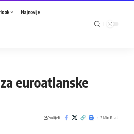
look
Najnovije
 za euroatlanske
Podijeli
2 Min Read