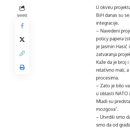
U okviru projekt
BiH danas su se 
SHARE
integracije.
– Navedeni proje
policy papera (s
je Jasmin Hasić 
zatvaranja proje
Kaže da je broj 
relativno mali, 
procesima.
– Zato je bilo v
u oblasti NATO i
Mladi su predsta
mozgova”.
– Utvrdili smo 
smo da od građa