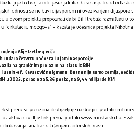
ke koji je to broj, a niti rješenja kako da smanje trend odlaska 
njskih odnosa se ne bavi dijasporom ni uvezivanjem dijaspore 
u u ovom projektu prepoznali da bi BiH trebala razmišljati u t
u “cirkulaciju mozgova” – kazala je učesnica projekta Nikolina 
 rođenja Alije Izetbegovića
h rudara četvrtu noć ostali u jami Raspotočje
ozila na graničnim prelazim na izlazu iz BiH
Husein-ef. Kavazović na Igmanu: Bosna nije samo zemlja, već idej
 BiH u 2025. porasle za 5,36 posto, na 9,44 milijarde KM
tekst prenosi, preuzima ili objavljuje na drugim portalima ili m
 uz aktivan i vidljiv link prema portalu
www.mostarski.ba
. Sva
 i linkovanja smatra se kršenjem autorskih prava.