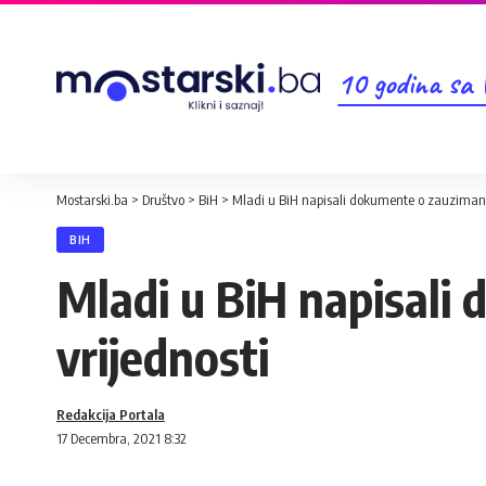
10 godina sa
Mostarski.ba
>
Društvo
>
BiH
>
Mladi u BiH napisali dokumente o zauzimanj
BIH
Mladi u BiH napisali
vrijednosti
Redakcija Portala
17 Decembra, 2021 8:32