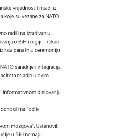
nske vrijednosti) mladi iz
mama koje su vezane za NATO
no radili na izrađivanju
anja u BiH i regiji – rekao
nizirala današnju ceremoniju
a NATO saradnje i integracija
apaciteta mladih u ovim
m i informativnom djelovanju
odnosili na “odliv
livom mozgova”. Ustanovili
ucije u BiH nemaju