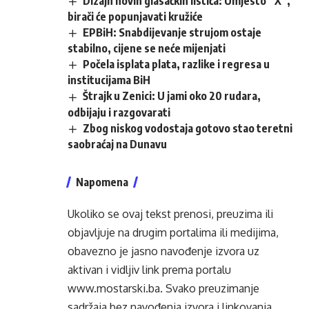
Dizajn novih glasačkih listića: Umjesto “X”,
birači će popunjavati kružiće
EPBiH: Snabdijevanje strujom ostaje
stabilno, cijene se neće mijenjati
Počela isplata plata, razlike i regresa u
institucijama BiH
Štrajk u Zenici: U jami oko 20 rudara,
odbijaju i razgovarati
Zbog niskog vodostaja gotovo stao teretni
saobraćaj na Dunavu
Napomena
Ukoliko se ovaj tekst prenosi, preuzima ili
objavljuje na drugim portalima ili medijima,
obavezno je jasno navođenje izvora uz
aktivan i vidljiv link prema portalu
www.mostarski.ba
. Svako preuzimanje
sadržaja bez navođenja izvora i linkovanja