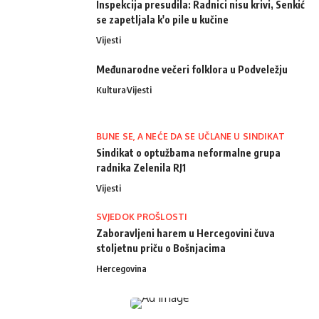
Inspekcija presudila: Radnici nisu krivi, Senkić
se zapetljala k'o pile u kučine
Vijesti
Međunarodne večeri folklora u Podveležju
Kultura
Vijesti
BUNE SE, A NEĆE DA SE UČLANE U SINDIKAT
Sindikat o optužbama neformalne grupa
radnika Zelenila RJ1
Vijesti
SVJEDOK PROŠLOSTI
Zaboravljeni harem u Hercegovini čuva
stoljetnu priču o Bošnjacima
Hercegovina