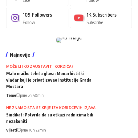
109
Followers
1K
Subscribers
Follow
Subscribe
Najnovije
MOŽE LI IKO ZAUSTAVITI KORDIĆA?
Malo mačku teleća glava: Monarhistički
vladar koji je privatizovao institucije Grada
Mostara
Teme
prije 5h 40min
NE ZNAMO ŠTA SE KRIJE IZA KORIDĆEVIH IZJAVA
Sindikat: Potvrda da su otkazi radnicima bili
nezakoniti
Vijesti
prije 10h 22min