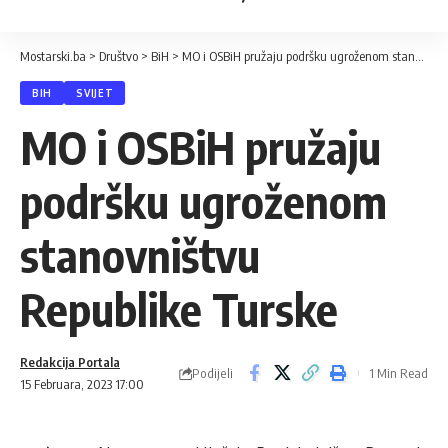
Mostarski.ba
>
Društvo
>
BiH
>
MO i OSBiH pružaju podršku ugroženom stanovništvu Republike Turske
BIH
SVIJET
MO i OSBiH pružaju
podršku ugroženom
stanovništvu
Republike Turske
Redakcija Portala
Podijeli
1 Min Read
15 Februara, 2023 17:00