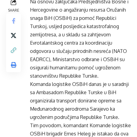
Na osnovu zaključaka Predsjedništva Bosne i
Hercegovine o angažiranju resursa Oružanih
SHARE
snaga BiH (OSBiH) za pomoć Republici
Turskoj, usljed posljedica katastrofalnog
zemljotresa, a u skladu sa zahtjevom
Evrotalantskog centra za koordinaciju
odgovora u slučaju prirodnih nesreća (NATO
EADRCC), Ministarstvo odbrane i OSBiH su
osigurali humanitarnu pomoć ugroženom
stanovništvu Republike Turske.
Komanda logistike OSBiH danas je u saradnji
sa Ambasadom Republike Turske u BiH
organizirala transport donirane opreme sa
Međunarodnog aerodroma Sarajevo ka
ugroženim područjima Republike Turske.
Tim povodom, komandant Komande logistike
OSBiH brigadir Ernes Heleg je istakao da ova