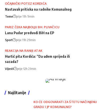
OČAJNIČKI POTEZ KORDIĆA
Nastavak pritiska na radnike Komunalnog
Teme
prije 11h 9min
PARIZ ČEKA NAJBOLJU BH. PLIVAČICU
Lana Pudar predvodi BiH na EP
Sport
prije 11h 29min
REAKCIJA NA RANIJI ATAK
Hurtić pita Kordića: “Da uđem sprijeda ili
sazada?
Vijesti
prije 12h 21min
Najčitanije
KO ĆE ODGOVARATI ZA ŠTETU NAČINJENU
GRADU I JP KOMUNALNO?