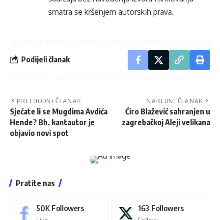
smatra se kršenjem autorskih prava.
Podijeli članak
PRETHODNI ČLANAK
NAREDNI ČLANAK
Sjećate li se Mugdima Avdića
Ćiro Blažević sahranjen u
Hende? Bh. kantautor je
zagrebačkoj Aleji velikana
objavio novi spot
Pratite nas
50K
Followers
163
Followers
Like
Follow