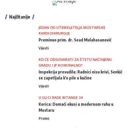
Najčitanije
JEDAN OD UTEMELJITELJA MOSTARSKE
KARDIOHIRURGIJE
Preminuo prim. dr. Sead Mulahasanović
Vijesti
KO ĆE ODGOVARATI ZA ŠTETU NAČINJENU
GRADU I JP KOMUNALNO?
Inspekcija presudila: Radnici nisu krivi, Senkić
se zapetljala k'o pile u kučine
Vijesti
U ULICI RADE BITANGE 34
Korica: Domaći okusi u modernom ruhu u
Mostaru
Promo