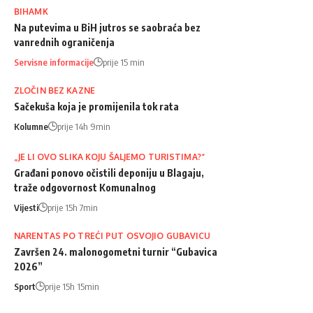
BIHAMK
Na putevima u BiH jutros se saobraća bez
vanrednih ograničenja
Servisne informacije
prije 15 min
ZLOČIN BEZ KAZNE
Sačekuša koja je promijenila tok rata
Kolumne
prije 14h 9min
„JE LI OVO SLIKA KOJU ŠALJEMO TURISTIMA?“
Građani ponovo očistili deponiju u Blagaju,
traže odgovornost Komunalnog
Vijesti
prije 15h 7min
NARENTAS PO TREĆI PUT OSVOJIO GUBAVICU
Završen 24. malonogometni turnir “Gubavica
2026”
Sport
prije 15h 15min