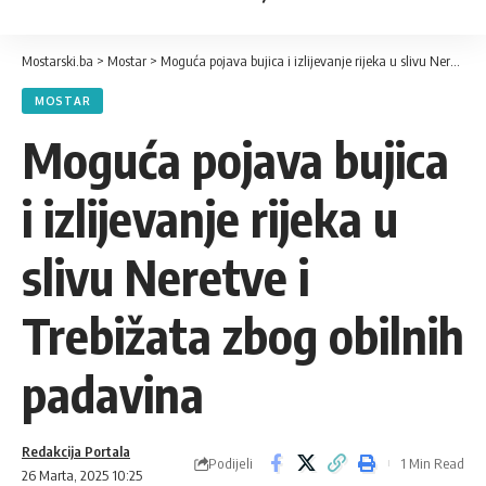
Mostarski.ba
>
Mostar
>
Moguća pojava bujica i izlijevanje rijeka u slivu Neretve i Trebižata zbog obilnih padavina
MOSTAR
Moguća pojava bujica
i izlijevanje rijeka u
slivu Neretve i
Trebižata zbog obilnih
padavina
Redakcija Portala
Podijeli
1 Min Read
26 Marta, 2025 10:25