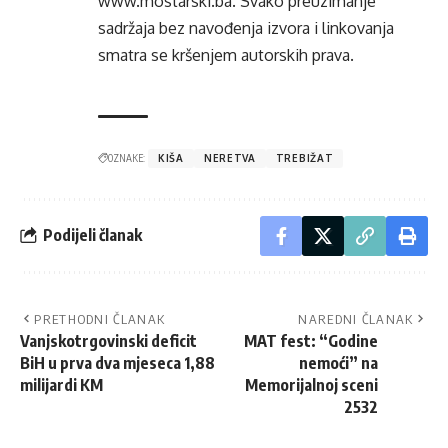
www.mostarski.ba
. Svako preuzimanje
sadržaja bez navođenja izvora i linkovanja
smatra se kršenjem autorskih prava.
OZNAKE:
KIŠA
NERETVA
TREBIŽAT
Podijeli članak
PRETHODNI ČLANAK
NAREDNI ČLANAK
Vanjskotrgovinski deficit
MAT fest: “Godine
BiH u prva dva mjeseca 1,88
nemoći” na
milijardi KM
Memorijalnoj sceni
2532