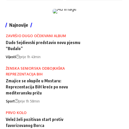
Najnovije
ZAVRŠIO DUGO OČEKIVANI ALBUM
Dado Sejdievski predstavio novu pjesmu
“Budalo”
Vijesti
prije 1h 43min
ŽENSKA SENIORSKA ODBOJKAŠKA
REPREZENTACIJA BIH
Zmajice se okupile u Mostaru:
Reprezentacija BiH kreće po novu
mediteransku priču
Sport
prije 1h 58min
PRVO KOLO
Velež želi pozitivan start protiv
favorizovanog Borca