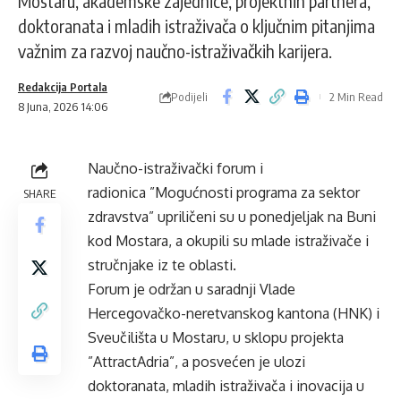
Mostaru, akademske zajednice, projektnih partnera,
doktoranata i mladih istraživača o ključnim pitanjima
važnim za razvoj naučno-istraživačkih karijera.
Redakcija Portala
Podijeli
2 Min Read
8 Juna, 2026 14:06
Naučno-istraživački forum i
radionica ”Mogućnosti programa za sektor
SHARE
zdravstva” upriličeni su u ponedjeljak na Buni
kod Mostara, a okupili su mlade istraživače i
stručnjake iz te oblasti.
Forum je održan u saradnji Vlade
Hercegovačko-neretvanskog kantona (HNK) i
Sveučilišta u Mostaru, u sklopu projekta
”AttractAdria”, a posvećen je ulozi
doktoranata, mladih istraživača i inovacija u