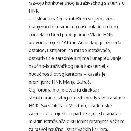
razvoju konkurentnog istraživačkog sistema u
HNK.
– U skladu našim strateškim smjernicama
ostajemo fokusirani na naše mlade i u tom
kontekstu Ured predsjednice Vlade HNK
provodi projekt ”AttractAdria’ koji je, između
ostalog, usmjeren na mlade istraživače,
ostvarivanje saradnje s njima i unapređivanje
naučno-istraživačkog rada kao temelja
budućnosti ovog kantona – kazala je
premijerka HNK Marija Buhač.
Cilj foruma bio je otvoriti direktan i
strukturiran dijalog između predstavnika Vlade
HNK, Sveučilišta u Mostaru, akademske
zajednice, projektnih partnera, doktoranata i
mladih istraživača o ključnim pitanjima važnim
za razvoj naučno-istraživačkih karijera.