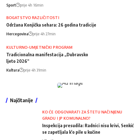
Sport
prije 4h 16min
BOGATSTVO RAZLIČITOSTI
Održana Konjička sehara: 26 godina tradicije
Hercegovina
prije 4h 27min
KULTURNO-UMJETNIČKI PROGRAM
Tradicionalna manifestacija „Dubravsko
ljeto 2026“
Kultura
prije 4h 31min
Najčitanije
KO ĆE ODGOVARATI ZA ŠTETU NAČINJENU
GRADU I JP KOMUNALNO?
Inspekcija presudila: Radnici nisu krivi, Senkić
se zapetljala k'o pile u kučine