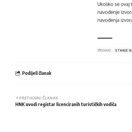
Ukoliko se ovaj 
navođenje izvora
navođenja izvora
OZNAKE:
STANJE N
Podijeli članak
PRETHODNI ČLANAK
HNK uvodi registar licenciranih turističkih vodiča