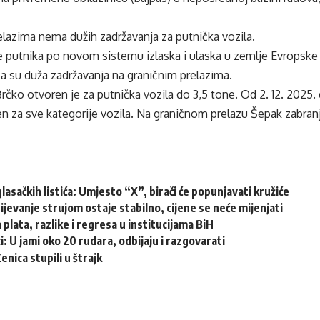
lazima nema dužih zadržavanja za putnička vozila.
e putnika po novom sistemu izlaska i ulaska u zemlje Evropske 
 su duža zadržavanja na graničnim prelazima.
Brčko otvoren je za putnička vozila do 3,5 tone. Od 2. 12. 2025. 
en za sve kategorije vozila. Na graničnom prelazu Šepak zabranj
glasačkih listića: Umjesto “X”, birači će popunjavati kružiće
jevanje strujom ostaje stabilno, cijene se neće mijenjati
 plata, razlike i regresa u institucijama BiH
i: U jami oko 20 rudara, odbijaju i razgovarati
nica stupili u štrajk