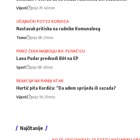
Vijesti
prije 7h 40min
OČAJNIČKI POTEZ KORDIĆA
Nastavak pritiska na radnike Komunalnog
Teme
prije 8h 27min
PARIZ ČEKA NAJBOLJU BH. PLIVAČICU
Lana Pudar predvodi BiH na EP
Sport
prije 8h 47min
REAKCIJA NA RANIJI ATAK
Hurtić pita Kordića: “Da uđem sprijeda ili sazada?
Vijesti
prije 9h 39min
Najčitanije
KO ĆE ODGOVARATI ZA ŠTETU NAČINJENU GR