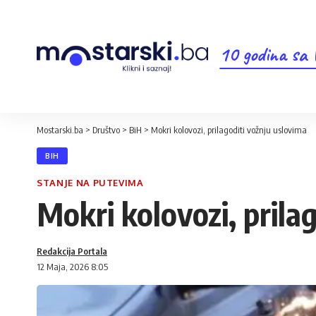
10 godina sa
Mostarski.ba
>
Društvo
>
BiH
>
Mokri kolovozi, prilagoditi vožnju uslovima
BIH
STANJE NA PUTEVIMA
Mokri kolovozi, prila
Redakcija Portala
12 Maja, 2026 8:05