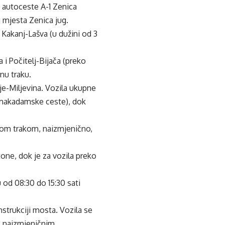
a autoceste A-1 Zenica
 mjesta Zenica jug.
 Kakanj-Lašva (u dužini od 3
i Počitelj-Bijača (preko
nu traku.
je-Miljevina. Vozila ukupne
m makadamske ceste), dok
dnom trakom, naizmjenično,
tone, dok je za vozila preko
 od 08:30 do 15:30 sati
nstrukciji mosta. Vozila se
a, naizmjeničnim