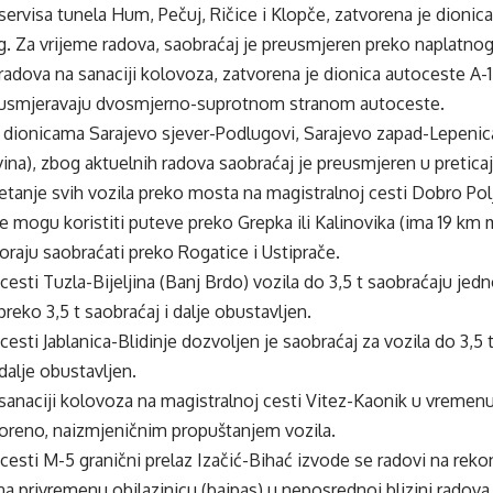
rvisa tunela Hum, Pečuj, Ričice i Klopče, zatvorena je dionic
g. Za vrijeme radova, saobraćaj je preusmjeren preko naplatnog
adova na sanaciji kolovoza, zatvorena je dionica autoceste A-1
e usmjeravaju dvosmjerno-suprotnom stranom autoceste.
 dionicama Sarajevo sjever-Podlugovi, Sarajevo zapad-Lepenica 
a), zbog aktuelnih radova saobraćaj je preusmjeren u preticaj
etanje svih vozila preko mosta na magistralnoj cesti Dobro Pol
e mogu koristiti puteve preko Grepka ili Kalinovika (ima 19 k
oraju saobraćati preko Rogatice i Ustiprače.
cesti Tuzla-Bijeljina (Banj Brdo) vozila do 3,5 t saobraćaju je
preko 3,5 t saobraćaj i dalje obustavljen.
cesti Jablanica-Blidinje dozvoljen je saobraćaj za vozila do 3,5 
 dalje obustavljen.
anaciji kolovoza na magistralnoj cesti Vitez-Kaonik u vremenu
oreno, naizmjeničnim propuštanjem vozila.
cesti M-5 granični prelaz Izačić-Bihać izvode se radovi na reko
a privremenu obilazinicu (bajpas) u neposrednoj blizini radov