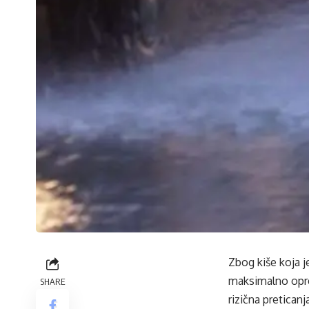
Zbog kiše koja j
maksimalno oprez
SHARE
rizična preticanj