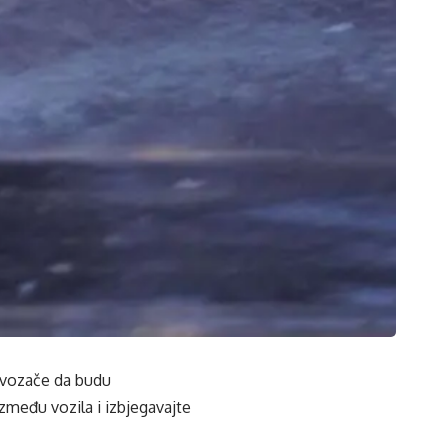
a vozače da budu
zmeđu vozila i izbjegavajte