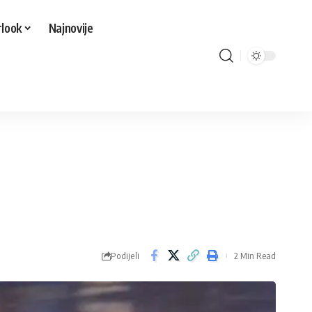
look
Najnovije
Podijeli
2 Min Read