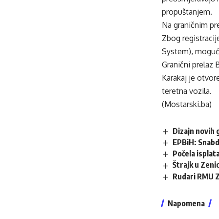
propuštanjem.
Na graničnim pre
Zbog registracij
System), moguća
Granični prelaz 
Karakaj je otvor
teretna vozila.
(Mostarski.ba)
Dizajn novih 
EPBiH: Snabdi
Počela isplata
Štrajk u Zenic
Rudari RMU Ze
Napomena