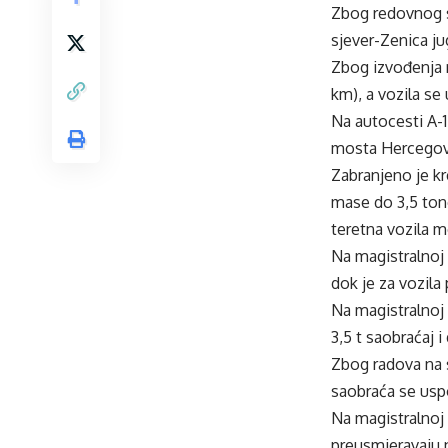
Zbog redovnog se
sjever-Zenica ju
Zbog izvođenja r
km), a vozila s
Na autocesti A-1
mosta Hercegovin
Zabranjeno je kr
mase do 3,5 ton
teretna vozila m
Na magistralnoj 
dok je za vozila 
Na magistralnoj 
3,5 t saobraćaj i
Zbog radova na s
saobraća se usp
Na magistralnoj 
preusmjeravaju n