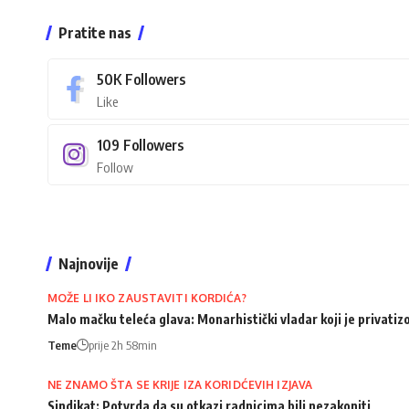
Pratite nas
50K
Followers
Like
109
Followers
Follow
Najnovije
MOŽE LI IKO ZAUSTAVITI KORDIĆA?
Malo mačku teleća glava: Monarhistički vladar koji je privati
Teme
prije 2h 58min
NE ZNAMO ŠTA SE KRIJE IZA KORIDĆEVIH IZJAVA
Sindikat: Potvrda da su otkazi radnicima bili nezakoniti