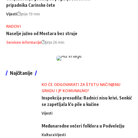
pripadnika Carinske čete
Vijesti
prije 19 min
RADOVI
Naselje južno od Mostara bez struje
Servisne informacije
prije 26 min
Najčitanije
KO ĆE ODGOVARATI ZA ŠTETU NAČINJENU
GRADU I JP KOMUNALNO?
Inspekcija presudila: Radnici nisu krivi, Senkić
se zapetljala k'o pile u kučine
Vijesti
Međunarodne večeri folklora u Podveležju
Kultura
Vijesti