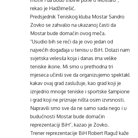
motiv i da budu tribine pune u Mostaru”,
rekao je Hadžimešić.
Predsjednik Teniskog kluba Mostar Sandro
Zovko se zahvalio na ukazanoj časti da
Mostar bude domaćin ovog meča.
“Usudio bih se reći da je ovo jedan od
najvećih događaja u tenisu u BiH. Dolazi nam
svjetska velesila koja i danas ima velike
teniske ikone. Mi smo u prethodna tri
mjeseca učinili sve da organizujemo spektakl
kakav ovaj grad zaslužuje, kao grad koji je
iznjedrio mnoge teniske i sportske šampione
i grad koji ne priznaje ništa osim izvrsnosti.
Napravili smo sve da ne samo sada nego i u
budućnosti Mostar bude domaćin
reprezentaciji BiH”, kazao je Zovko.
Trener reprezentacije BiH Robert Raguž kaže