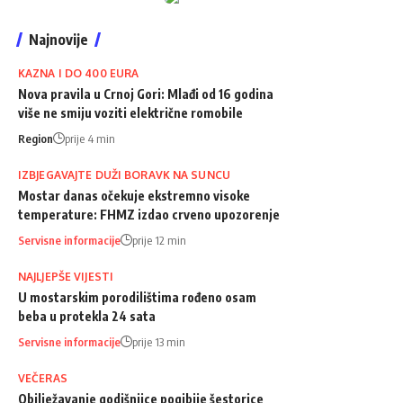
Najnovije
KAZNA I DO 400 EURA
Nova pravila u Crnoj Gori: Mlađi od 16 godina
više ne smiju voziti električne romobile
Region
prije 4 min
IZBJEGAVAJTE DUŽI BORAVK NA SUNCU
Mostar danas očekuje ekstremno visoke
temperature: FHMZ izdao crveno upozorenje
Servisne informacije
prije 12 min
NAJLJEPŠE VIJESTI
U mostarskim porodilištima rođeno osam
beba u protekla 24 sata
Servisne informacije
prije 13 min
VEČERAS
Obilježavanje godišnjice pogibije šestorice