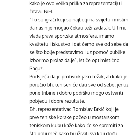
kako je ovo velika prilika za reprezentaciju i
čitavu BiH.
“Tu su igrači koji su najbolji na svijetu i mislim
da nas nije mogao čekati teži zadatak. U timu
vlada prava sportska atmosfera, imamo
kvalitetu i iskustvo i dat ćemo sve od sebe da
se što bolje predstavimo i uz pomoć publike
izborimo prolaz dalje”, ističe optimistično
Raguž.
Podsjeća da je protivnik jako težak, ali kako je
poručio bh. teniseri će dati sve od sebe, jer uz
pune tribine i dobru podršku mogu ostvariti
pobjedu i dobre rezultate.
Bh. reprezentativac Tomislav Brkić koji je
prve teniske korake počeo u mostarskom
teniskom klubu kaže kako će se spremiti za
što bolji meč kako bi uživali svi koji dođu.