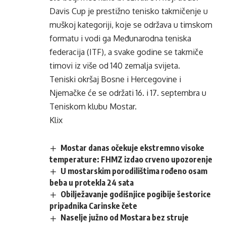
Davis Cup je prestižno tenisko takmičenje u
muškoj kategoriji, koje se održava u timskom
formatu i vodi ga Međunarodna teniska
federacija (ITF), a svake godine se takmiče
timovi iz više od 140 zemalja svijeta.
Teniski okršaj Bosne i Hercegovine i
Njemačke će se održati 16. i 17. septembra u
Teniskom klubu Mostar.
Klix
Mostar danas očekuje ekstremno visoke
temperature: FHMZ izdao crveno upozorenje
U mostarskim porodilištima rođeno osam
beba u protekla 24 sata
Obilježavanje godišnjice pogibije šestorice
pripadnika Carinske čete
Naselje južno od Mostara bez struje