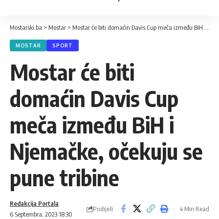
Mostarski.ba
>
Mostar
>
Mostar će biti domaćin Davis Cup meča između BiH i Njemačke, očekuju se pune tribine
MOSTAR
SPORT
Mostar će biti
domaćin Davis Cup
meča između BiH i
Njemačke, očekuju se
pune tribine
Redakcija Portala
Podijeli
4 Min Read
6 Septembra, 2023 18:30