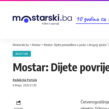
10 godina sa
Mostarski.ba
>
Mostar
>
Mostar: Dijete povrijeđeno u padu s drugog sprata 
MOSTAR
Mostar: Dijete povri
Redakcija Portala
6 Maja, 2023 21:39
Četverogodišnje 
objekta Tržnog 
SHARE