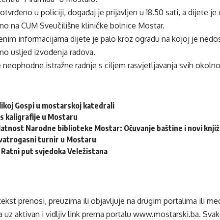
tvrđeno u policiji, događaj je prijavljen u 18.50 sati, a dijete 
o na CUM Sveučilišne kliničke bolnice Mostar.
im informacijama dijete je palo kroz ogradu na kojoj je nedos
no usljed izvođenja radova.
neophodne istražne radnje s ciljem rasvjetljavanja svih okoln
ikoj Gospi u mostarskoj katedrali
s kaligrafije u Mostaru
latnost Narodne biblioteke Mostar: Očuvanje baštine i novi knjiž
vatrogasni turnir u Mostaru
: Ratni put svjedoka Veležistana
tekst prenosi, preuzima ili objavljuje na drugim portalima ili m
 uz aktivan i vidljiv link prema portalu
www.mostarski.ba
. Sva