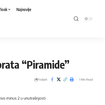
look
Najnovije
prata “Piramide”
Podijeli
1 Min Read
nivo minus 2 u unutrašnjosti