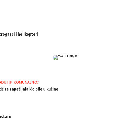
trogasci i helikopteri
ADU I JP KOMUNALNO?
ić se zapetljala k'o pile u kučine
ostaru