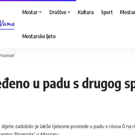
Mostar
Društvo
Kultura
Sport
Mostar
 Vama
Mostarsko ljeto
“Piramide”
jeđeno u padu s drugog s
dijete zadobilo je lakše tjelesne povrede u padu s nivoa 0 na 
centra “Piramida” u Mostaru.