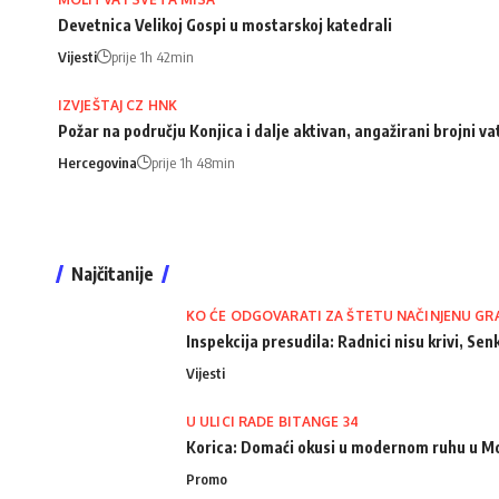
Devetnica Velikoj Gospi u mostarskoj katedrali
Vijesti
prije 1h 42min
IZVJEŠTAJ CZ HNK
Požar na području Konjica i dalje aktivan, angažirani brojni va
Hercegovina
prije 1h 48min
Najčitanije
KO ĆE ODGOVARATI ZA ŠTETU NAČINJENU GR
Inspekcija presudila: Radnici nisu krivi, Senk
Vijesti
U ULICI RADE BITANGE 34
Korica: Domaći okusi u modernom ruhu u M
Promo