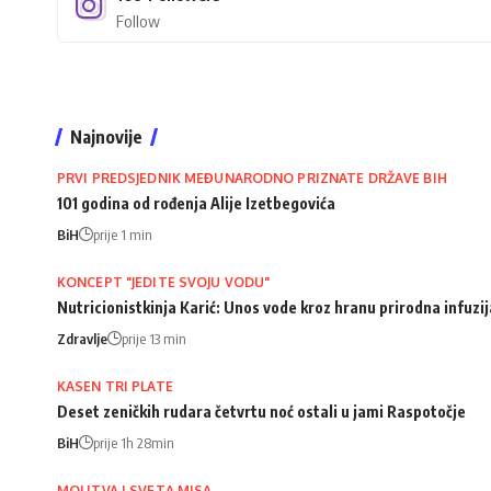
Follow
Najnovije
PRVI PREDSJEDNIK MEĐUNARODNO PRIZNATE DRŽAVE BIH
101 godina od rođenja Alije Izetbegovića
BiH
prije 1 min
KONCEPT "JEDITE SVOJU VODU"
Nutricionistkinja Karić: Unos vode kroz hranu prirodna infuz
Zdravlje
prije 13 min
KASEN TRI PLATE
Deset zeničkih rudara četvrtu noć ostali u jami Raspotočje
BiH
prije 1h 28min
MOLITVA I SVETA MISA