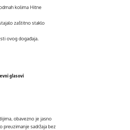
je odmah kolima Hitne
tajalo zaštitno staklo
osti ovog događaja.
evni glasovi
edijima, obavezno je jasno
ko preuzimanje sadržaja bez