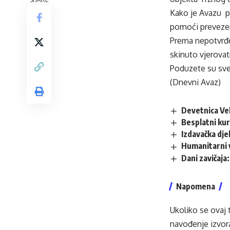
Kako je Avazu po
pomoći prevezen
Prema nepotvrđen
skinuto vjerovat
Poduzete su sve 
(Dnevni Avaz)
Devetnica Vel
Besplatni kur
Izdavačka dje
Humanitarni 
Dani zavičaja
Napomena
Ukoliko se ovaj 
navođenje izvora