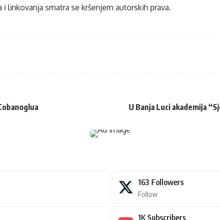
 i linkovanja smatra se kršenjem autorskih prava.
 Cobanoglua
U Banja Luci akademija “Sj
163
Followers
Follow
1K
Subscribers