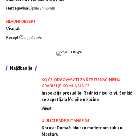
Hercegovina
prije 2h 45min
HLADNI DESERT
Višnjab
Recepti
prije 3h 59min
Najčitanije
KO ĆE ODGOVARATI ZA ŠTETU NAČINJENU
GRADU I JP KOMUNALNO?
Inspekcija presudila: Radnici nisu krivi, Senkić
se zapetljala k'o pile u kučine
Vijesti
U ULICI RADE BITANGE 34
Korica: Domaći okusi u modernom ruhu u
Mostaru