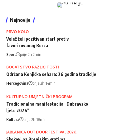
Najnovije
PRVO KOLO
Velež želi pozitivan start protiv
favorizovanog Borca
Sport
prije 2h 2min
BOGATSTVO RAZLIČITOSTI
Održana Konjička sehara: 26 godina tradicije
Hercegovina
prije 2h 14min
KULTURNO-UMJETNIČKI PROGRAM
Tradicionalna manifestacija „Dubravsko
ljeto 2026“
Kultura
prije 2h 18min
JABLANICA OUTDOOR FESTIVAL 2026.
Skokovi na Prenjskim vratima