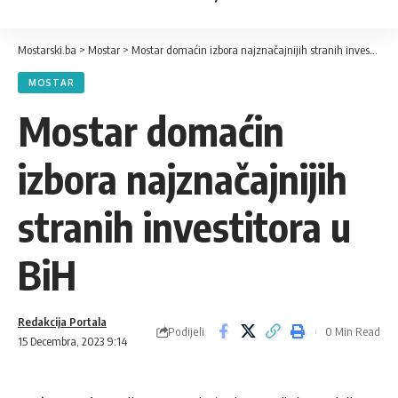
Mostarski.ba
>
Mostar
>
Mostar domaćin izbora najznačajnijih stranih investitora u BiH
MOSTAR
Mostar domaćin
izbora najznačajnijih
stranih investitora u
BiH
Redakcija Portala
Podijeli
0 Min Read
15 Decembra, 2023 9:14