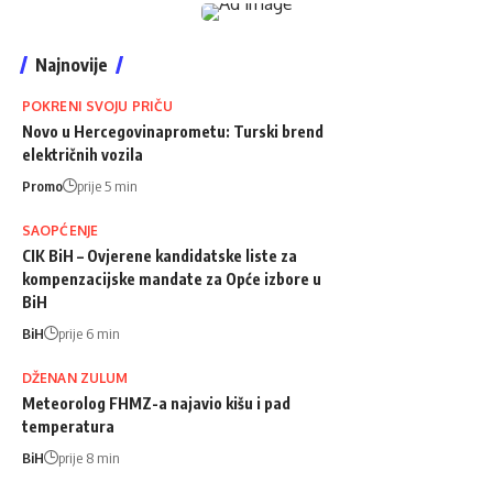
Najnovije
POKRENI SVOJU PRIČU
Novo u Hercegovinaprometu: Turski brend
električnih vozila
Promo
prije 5 min
SAOPĆENJE
CIK BiH – Ovjerene kandidatske liste za
kompenzacijske mandate za Opće izbore u
BiH
BiH
prije 6 min
DŽENAN ZULUM
Meteorolog FHMZ-a najavio kišu i pad
temperatura
BiH
prije 8 min