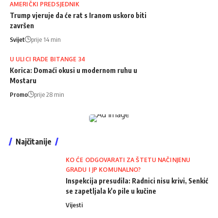
AMERIČKI PREDSJEDNIK
Trump vjeruje da će rat s Iranom uskoro biti
završen
Svijet
prije 14 min
U ULICI RADE BITANGE 34
Korica: Domaći okusi u modernom ruhu u
Mostaru
Promo
prije 28 min
Najčitanije
KO ĆE ODGOVARATI ZA ŠTETU NAČINJENU
GRADU I JP KOMUNALNO?
Inspekcija presudila: Radnici nisu krivi, Senkić
se zapetljala k'o pile u kučine
Vijesti