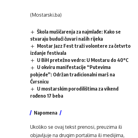
(Mostarski.ba)
Škola mušičarenja za najmlađe: Kako se
stvaraju budući čuvari naših rijeka
Mostar Jazz Fest traži volontere za četvrto
izdanje festivala
U BiH pretežno vedro: U Mostaru do 40°C
U okviru manifestacije “Putevima
pobjede”: Održan tradicionalni marš na
Čvrsnicu
U mostarskim porodilištima za vikend
rođeno 17 beba
Napomena
Ukoliko se ovaj tekst prenosi, preuzima ili
objavljuje na drugim portalima ili medijima,