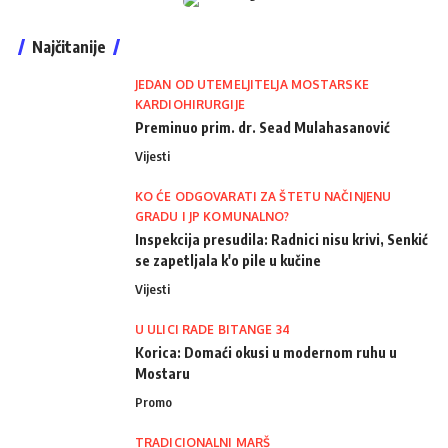
Najčitanije
JEDAN OD UTEMELJITELJA MOSTARSKE
KARDIOHIRURGIJE
Preminuo prim. dr. Sead Mulahasanović
Vijesti
KO ĆE ODGOVARATI ZA ŠTETU NAČINJENU
GRADU I JP KOMUNALNO?
Inspekcija presudila: Radnici nisu krivi, Senkić
se zapetljala k'o pile u kučine
Vijesti
U ULICI RADE BITANGE 34
Korica: Domaći okusi u modernom ruhu u
Mostaru
Promo
TRADICIONALNI MARŠ