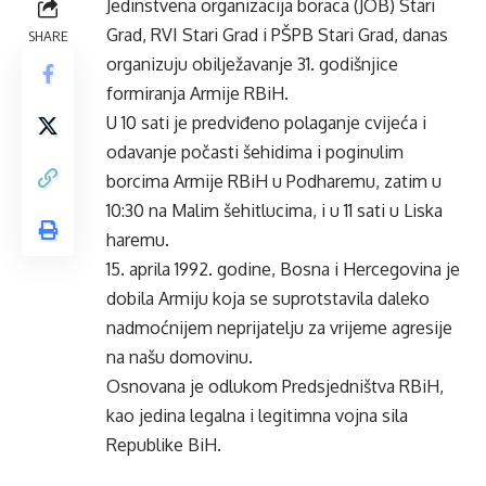
Jedinstvena organizacija boraca (JOB) Stari
Grad, RVI Stari Grad i PŠPB Stari Grad, danas
SHARE
organizuju obilježavanje 31. godišnjice
formiranja Armije RBiH.
U 10 sati je predviđeno polaganje cvijeća i
odavanje počasti šehidima i poginulim
borcima Armije RBiH u Podharemu, zatim u
10:30 na Malim šehitlucima, i u 11 sati u Liska
haremu.
15. aprila 1992. godine, Bosna i Hercegovina je
dobila Armiju koja se suprotstavila daleko
nadmoćnijem neprijatelju za vrijeme agresije
na našu domovinu.
Osnovana je odlukom Predsjedništva RBiH,
kao jedina legalna i legitimna vojna sila
Republike BiH.