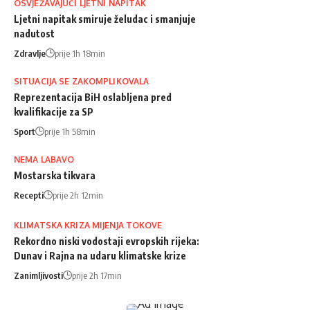
OSVJEŽAVAJUĆI LJETNI NAPITAK
Ljetni napitak smiruje želudac i smanjuje
nadutost
Zdravlje
prije 1h 18min
SITUACIJA SE ZAKOMPLIKOVALA
Reprezentacija BiH oslabljena pred
kvalifikacije za SP
Sport
prije 1h 58min
NEMA LABAVO
Mostarska tikvara
Recepti
prije 2h 12min
KLIMATSKA KRIZA MIJENJA TOKOVE
Rekordno niski vodostaji evropskih rijeka:
Dunav i Rajna na udaru klimatske krize
Zanimljivosti
prije 2h 17min