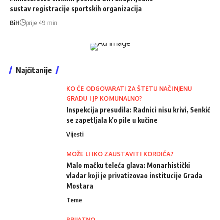
sustav registracije sportskih organizacija
BiH
prije 49 min
Najčitanije
KO ĆE ODGOVARATI ZA ŠTETU NAČINJENU
GRADU I JP KOMUNALNO?
Inspekcija presudila: Radnici nisu krivi, Senkić
se zapetljala k'o pile u kučine
Vijesti
MOŽE LI IKO ZAUSTAVITI KORDIĆA?
Malo mačku teleća glava: Monarhistički
vladar koji je privatizovao institucije Grada
Mostara
Teme
PRIJATNO