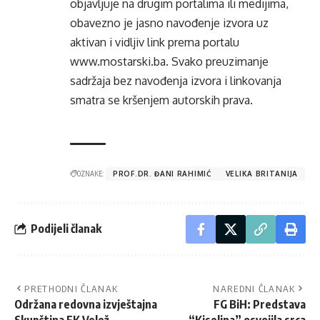
objavljuje na drugim portalima ili medijima,
obavezno je jasno navođenje izvora uz
aktivan i vidljiv link prema portalu
www.mostarski.ba
. Svako preuzimanje
sadržaja bez navođenja izvora i linkovanja
smatra se kršenjem autorskih prava.
OZNAKE:
PROF.DR. ĐANI RAHIMIĆ
VELIKA BRITANIJA
Podijeli članak
PRETHODNI ČLANAK
NAREDNI ČLANAK
Održana redovna izvještajna
FG BiH: Predstava
Skupština FK Velež
“Kiselina” osvojila srca