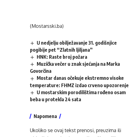
(Mostarsski.ba)
U nedjelju obilježavanje 31. godišnjice
pogibije pet “Zlatnih ljiljana”
HNK: Raste broj požara
Muzička večer u znak sjećanja na Marka
Govorčina
Mostar danas očekuje ekstremno visoke
temperature: FHMZ izdao crveno upozorenje
U mostarskim porodilištima rođeno osam
beba u protekla 24 sata
Napomena
Ukoliko se ovaj tekst prenosi, preuzima ili