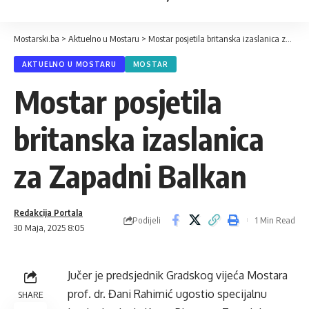
Mostarski.ba
>
Aktuelno u Mostaru
>
Mostar posjetila britanska izaslanica za Zapadni Balkan
AKTUELNO U MOSTARU
MOSTAR
Mostar posjetila
britanska izaslanica
za Zapadni Balkan
Redakcija Portala
Podijeli
1 Min Read
30 Maja, 2025 8:05
Jučer je predsjednik Gradskog vijeća Mostara
prof. dr. Đani Rahimić ugostio specijalnu
SHARE