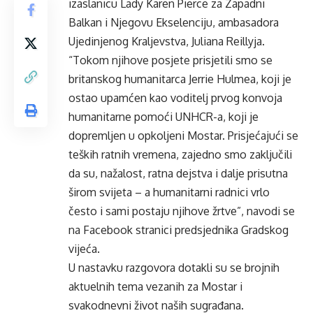
izaslanicu Lady Karen Pierce za Zapadni
Balkan i Njegovu Ekselenciju, ambasadora
Ujedinjenog Kraljevstva, Juliana Reillyja.
“Tokom njihove posjete prisjetili smo se
britanskog humanitarca Jerrie Hulmea, koji je
ostao upamćen kao voditelj prvog konvoja
humanitarne pomoći UNHCR-a, koji je
dopremljen u opkoljeni Mostar. Prisjećajući se
teških ratnih vremena, zajedno smo zaključili
da su, nažalost, ratna dejstva i dalje prisutna
širom svijeta – a humanitarni radnici vrlo
često i sami postaju njihove žrtve”, navodi se
na Facebook stranici predsjednika Gradskog
vijeća.
U nastavku razgovora dotakli su se brojnih
aktuelnih tema vezanih za Mostar i
svakodnevni život naših sugrađana.