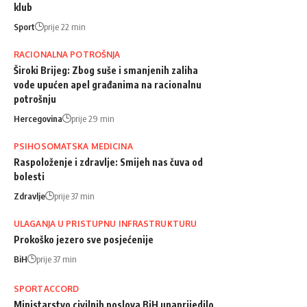
klub
Sport
prije 22 min
RACIONALNA POTROŠNJA
Široki Brijeg: Zbog suše i smanjenih zaliha
vode upućen apel građanima na racionalnu
potrošnju
Hercegovina
prije 29 min
PSIHOSOMATSKA MEDICINA
Raspoloženje i zdravlje: Smijeh nas čuva od
bolesti
Zdravlje
prije 37 min
ULAGANJA U PRISTUPNU INFRASTRUKTURU
Prokoško jezero sve posjećenije
BiH
prije 37 min
SPORTACCORD
Ministarstvo civilnih poslova BiH unaprijedilo