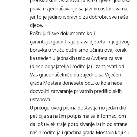
predškolskih Ustanova za iste ciljeve i jednaka
prava i izjednačavanje sa javnim ustanovama,
jer to je jedino ispravno za dobrobit sve naše
djece.
Poštujući sve dokumente koji
garantuju/garantiraju prava djeteta i njegovog
boravka u vrtiću dužni smo učiniti ovaj korak
ka uređenju jednakih uslova/uvijeta za sve
(djece,odgajatelja i roditelja) i zahtjevati od
Vas gradonačelniče da zajedno sa Vijećem
grada Mostara donesete odluku koja neće
dozvoliti zatvaranje privatnih predškolskih
ustanova.
U prilogu ovog pisma dostavljamo jedan dio
peticija sa našim potpisima,sa informacijom
da još uvjek traje potpisivanje istih od strane
naših roditelja i građana grada Mostara koji su