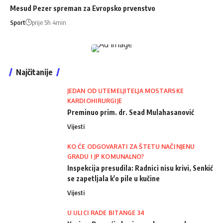
Mesud Pezer spreman za Evropsko prvenstvo
Sport
prije 5h 4min
Najčitanije
JEDAN OD UTEMELJITELJA MOSTARSKE
KARDIOHIRURGIJE
Preminuo prim. dr. Sead Mulahasanović
Vijesti
KO ĆE ODGOVARATI ZA ŠTETU NAČINJENU
GRADU I JP KOMUNALNO?
Inspekcija presudila: Radnici nisu krivi, Senkić
se zapetljala k'o pile u kučine
Vijesti
U ULICI RADE BITANGE 34