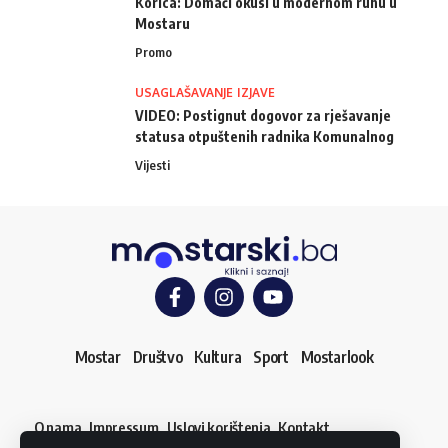
Korica: Domaći okusi u modernom ruhu u
Mostaru
Promo
USAGLAŠAVANJE IZJAVE
VIDEO: Postignut dogovor za rješavanje
statusa otpuštenih radnika Komunalnog
Vijesti
Mostar
Društvo
Kultura
Sport
Mostarlook
O nama
Impressum
Uslovi korištenja
Kontakt
Dojavi vijest