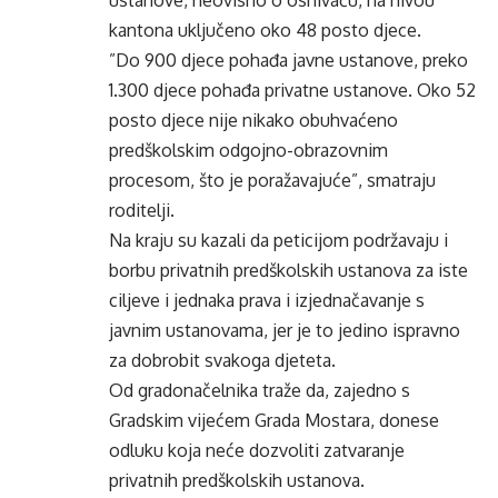
ustanove, neovisno o osnivaču, na nivou
kantona uključeno oko 48 posto djece.
”Do 900 djece pohađa javne ustanove, preko
1.300 djece pohađa privatne ustanove. Oko 52
posto djece nije nikako obuhvaćeno
predškolskim odgojno-obrazovnim
procesom, što je poražavajuće”, smatraju
roditelji.
Na kraju su kazali da peticijom podržavaju i
borbu privatnih predškolskih ustanova za iste
ciljeve i jednaka prava i izjednačavanje s
javnim ustanovama, jer je to jedino ispravno
za dobrobit svakoga djeteta.
Od gradonačelnika traže da, zajedno s
Gradskim vijećem Grada Mostara, donese
odluku koja neće dozvoliti zatvaranje
privatnih predškolskih ustanova.