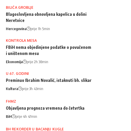
BILIĆA GROBLJE
Blagoslovljena obnovljena kapelica u dolini
Neretvice
Hercegovina
prije 1h 5min
KONTROLA MESA
FBiH nema objedinjene podatke o povučenom
i uništenom mesu
Ekonomija
prije 2h 38min
U 67. GODINI
Preminuo Ibrahim Novalić, istaknuti bh. slikar
Kultura
prije 3h 43min
FHMZ
Objavljena prognoza vremena do četvrtka
BiH
prije 4h 47min
BH REKORDER U BACANJU KUGLE