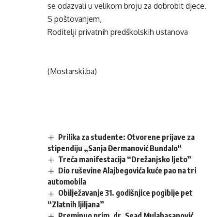
se odazvali u velikom broju za dobrobit djece.
S poštovanjem,
Roditelji privatnih predškolskih ustanova
(Mostarski.ba)
Prilika za studente: Otvorene prijave za
stipendiju „Sanja Đermanović Bundalo“
Treća manifestacija “Drežanjsko ljeto”
Dio ruševine Alajbegovića kuće pao na tri
automobila
Obilježavanje 31. godišnjice pogibije pet
“Zlatnih ljiljana”
Preminuo prim. dr. Sead Mulahasanović