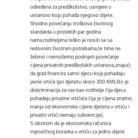
određena za predškolstvo, usmjere u
ustanovu koju pohađa njegovo dijete.
Shodno povećanju troškova životnog
standarda u proteklih par godina
nama,roditeljima teško je nositi se sa
redovnim životnim potrebama,te time ne
želimo i nemožemo podnijeti povećanje
cijena privatnih predškolskih ustanova,znajući
da grad financira samo djecu koja pohađaju
javne vrtiće (po djetetu skoro 300 KM),što je
diskriminacija za nas kao roditelje čija djeca
pohađaju privatne vrtiće(a čija je cijena znatno
manja od ekonomske cijene djeteta u vrtiću i
privatni vrtići nemaju subvencije).
S obzirom da je ekonomska računica
mjesečnog boravka u vrtiću za jedno dijete