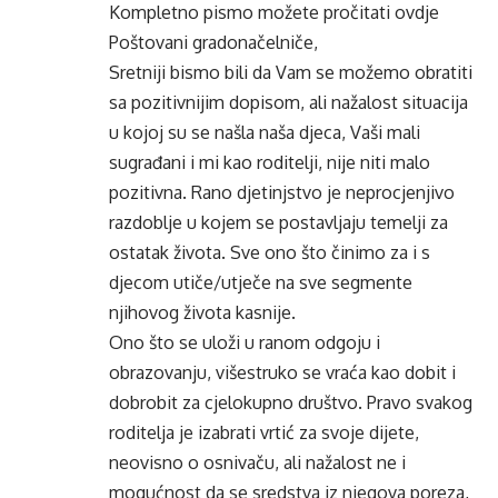
Kompletno pismo možete pročitati ovdje
Poštovani gradonačelniče,
Sretniji bismo bili da Vam se možemo obratiti
sa pozitivnijim dopisom, ali nažalost situacija
u kojoj su se našla naša djeca, Vaši mali
sugrađani i mi kao roditelji, nije niti malo
pozitivna. Rano djetinjstvo je neprocjenjivo
razdoblje u kojem se postavljaju temelji za
ostatak života. Sve ono što činimo za i s
djecom utiče/utječe na sve segmente
njihovog života kasnije.
Ono što se uloži u ranom odgoju i
obrazovanju, višestruko se vraća kao dobit i
dobrobit za cjelokupno društvo. Pravo svakog
roditelja je izabrati vrtić za svoje dijete,
neovisno o osnivaču, ali nažalost ne i
mogućnost da se sredstva iz njegova poreza,