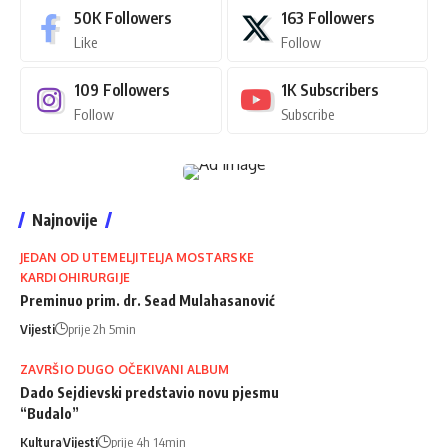
50K
Followers
163
Followers
Like
Follow
109
Followers
1K
Subscribers
Follow
Subscribe
Najnovije
JEDAN OD UTEMELJITELJA MOSTARSKE
KARDIOHIRURGIJE
Preminuo prim. dr. Sead Mulahasanović
Vijesti
prije 2h 5min
ZAVRŠIO DUGO OČEKIVANI ALBUM
Dado Sejdievski predstavio novu pjesmu
“Budalo”
Kultura
Vijesti
prije 4h 14min