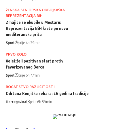
ŽENSKA SENIORSKA ODBOJKAŠKA
REPREZENTACIJA BIH
Zmajice se okupile u Mostaru:
Reprezentacija BiH kreće po novu
mediteransku priču
Sport
prije 4h 29min
PRVO KOLO
Velež želi pozitivan start protiv
favorizovanog Borca
Sport
prije 6h 47min
BOGATSTVO RAZLIČITOSTI
Održana Konjička sehara: 26 godina tradicije
Hercegovina
prije 6h 59min