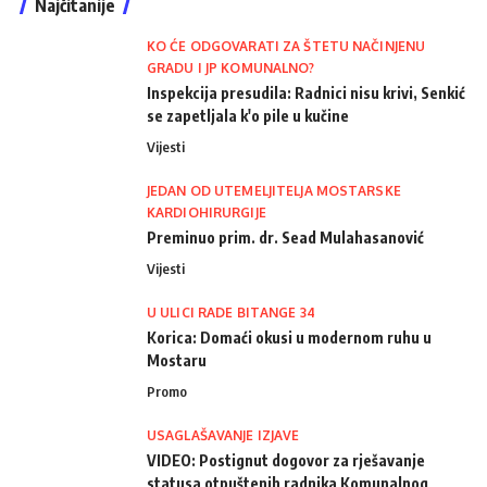
Najčitanije
KO ĆE ODGOVARATI ZA ŠTETU NAČINJENU
GRADU I JP KOMUNALNO?
Inspekcija presudila: Radnici nisu krivi, Senkić
se zapetljala k'o pile u kučine
Vijesti
JEDAN OD UTEMELJITELJA MOSTARSKE
KARDIOHIRURGIJE
Preminuo prim. dr. Sead Mulahasanović
Vijesti
U ULICI RADE BITANGE 34
Korica: Domaći okusi u modernom ruhu u
Mostaru
Promo
USAGLAŠAVANJE IZJAVE
VIDEO: Postignut dogovor za rješavanje
statusa otpuštenih radnika Komunalnog