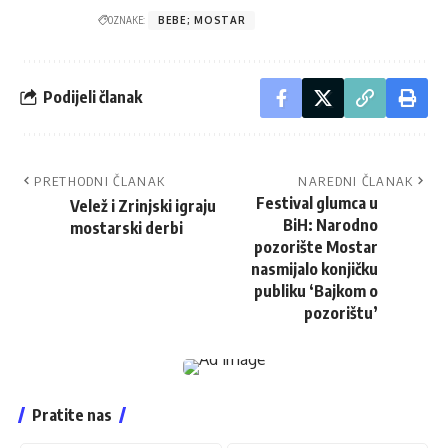
OZNAKE:
BEBE; MOSTAR
Podijeli članak
PRETHODNI ČLANAK
NAREDNI ČLANAK
Festival glumca u
Velež i Zrinjski igraju
BiH: Narodno
mostarski derbi
pozorište Mostar
nasmijalo konjičku
publiku ‘Bajkom o
pozorištu’
Pratite nas