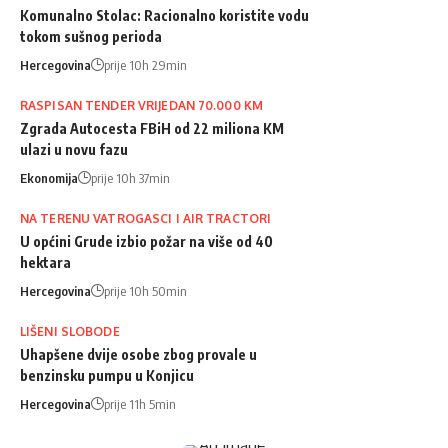
Komunalno Stolac: Racionalno koristite vodu
tokom sušnog perioda
Hercegovina
prije 10h 29min
RASPISAN TENDER VRIJEDAN 70.000 KM
Zgrada Autocesta FBiH od 22 miliona KM
ulazi u novu fazu
Ekonomija
prije 10h 37min
NA TERENU VATROGASCI I AIR TRACTORI
U općini Grude izbio požar na više od 40
hektara
Hercegovina
prije 10h 50min
LIŠENI SLOBODE
Uhapšene dvije osobe zbog provale u
benzinsku pumpu u Konjicu
Hercegovina
prije 11h 5min