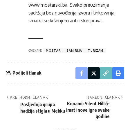
www.mostarski.ba
. Svako preuzimanje
sadržaja bez navođenja izvora i linkovanja
smatra se kršenjem autorskih prava.
OZNAKE:
MOSTAR
SAMIRMA
TURIZAM
Podijeli članak
PRETHODNI ČLANAK
NAREDNI ČLANAK
Konami: Silent Hill će
Posljednja grupa
imati nove igre svake
hadžija stigla u Mekku
godine