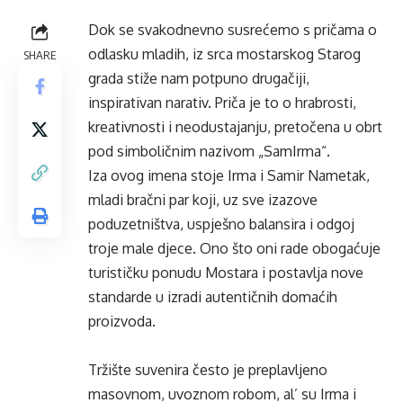
Dok se svakodnevno susrećemo s pričama o
odlasku mladih, iz srca mostarskog Starog
SHARE
grada stiže nam potpuno drugačiji,
inspirativan narativ. Priča je to o hrabrosti,
kreativnosti i neodustajanju, pretočena u obrt
pod simboličnim nazivom „SamIrma“.
Iza ovog imena stoje Irma i Samir Nametak,
mladi bračni par koji, uz sve izazove
poduzetništva, uspješno balansira i odgoj
troje male djece. Ono što oni rade obogaćuje
turističku ponudu Mostara i postavlja nove
standarde u izradi autentičnih domaćih
proizvoda.
Tržište suvenira često je preplavljeno
masovnom, uvoznom robom, al’ su Irma i