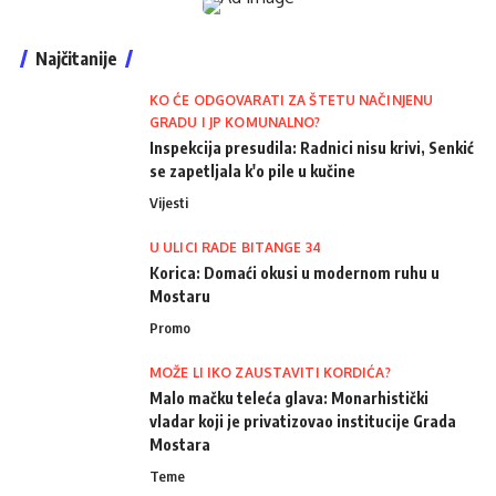
Najčitanije
KO ĆE ODGOVARATI ZA ŠTETU NAČINJENU
GRADU I JP KOMUNALNO?
Inspekcija presudila: Radnici nisu krivi, Senkić
se zapetljala k'o pile u kučine
Vijesti
U ULICI RADE BITANGE 34
Korica: Domaći okusi u modernom ruhu u
Mostaru
Promo
MOŽE LI IKO ZAUSTAVITI KORDIĆA?
Malo mačku teleća glava: Monarhistički
vladar koji je privatizovao institucije Grada
Mostara
Teme