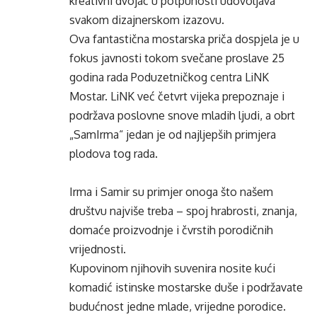
kreativni dvojac u potpunosti udovoljava
svakom dizajnerskom izazovu.
Ova fantastična mostarska priča dospjela je u
fokus javnosti tokom svečane proslave 25
godina rada Poduzetničkog centra LiNK
Mostar. LiNK već četvrt vijeka prepoznaje i
podržava poslovne snove mladih ljudi, a obrt
„SamIrma“ jedan je od najljepših primjera
plodova tog rada.
Irma i Samir su primjer onoga što našem
društvu najviše treba – spoj hrabrosti, znanja,
domaće proizvodnje i čvrstih porodičnih
vrijednosti.
Kupovinom njihovih suvenira nosite kući
komadić istinske mostarske duše i podržavate
budućnost jedne mlade, vrijedne porodice.