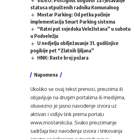
VIDEO: Postignut dogovor za rješavanje
statusa otpuštenih radnika Komunalnog
Mostar Parking: Od petka počinje
implementacija Smart Parking sistema
“Ratni put svjedoka Veležistana” u subotu
u Podveležju
U nedjelju obilježavanje 31. godišnjice
pogibije pet “Zlatnih ljiljana”
HNK: Raste broj požara
Napomena
Ukoliko se ovaj tekst prenosi, preuzima ili
objavljuje na drugim portalima ili medijima,
obavezno je jasno navođenje izvora uz
aktivan i vidljiv link prema portalu
www.mostarski.ba
. Svako preuzimanje
sadržaja bez navođenja izvora i linkovanja