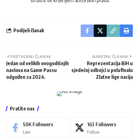
smatra se kršenjem autorskih prava.
Podijeli članak
PRETHODNI ČLANAK
NAREDNI ČLANAK
Jedan od velikih ovogodišnjih
Reprezentacija BiH u
naslova na Game Passu
sjedećoj odbojci u polufinalu
odgođen za 2024.
Zlatne lige nacija
Pratite nas
50K
Followers
163
Followers
Like
Follow