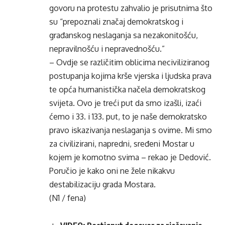
govoru na protestu zahvalio je prisutnima što
su “prepoznali značaj demokratskog i
građanskog neslaganja sa nezakonitošću,
nepravilnošću i nepravednošću.”
– Ovdje se različitim oblicima neciviliziranog
postupanja kojima krše vjerska i ljudska prava
te opća humanistička načela demokratskog
svijeta. Ovo je treći put da smo izašli, izaći
ćemo i 33. i 133. put, to je naše demokratsko
pravo iskazivanja neslaganja s ovime. Mi smo
za civilizirani, napredni, sređeni Mostar u
kojem je komotno svima – rekao je Dedović.
Poručio je kako oni ne žele nikakvu
destabilizaciju grada Mostara.
(N1 / fena)