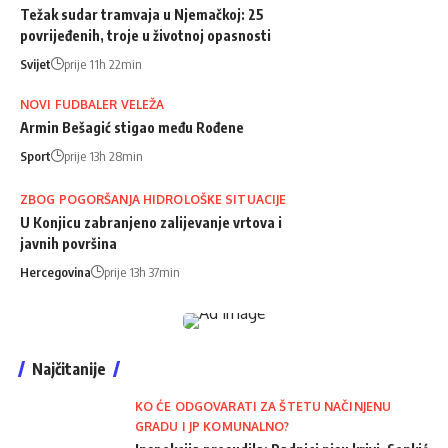
Težak sudar tramvaja u Njemačkoj: 25
povrijeđenih, troje u životnoj opasnosti
Svijet
prije 11h 22min
NOVI FUDBALER VELEŽA
Armin Bešagić stigao među Rođene
Sport
prije 13h 28min
ZBOG POGORŠANJA HIDROLOŠKE SITUACIJE
U Konjicu zabranjeno zalijevanje vrtova i
javnih površina
Hercegovina
prije 13h 37min
Najčitanije
KO ĆE ODGOVARATI ZA ŠTETU NAČINJENU
GRADU I JP KOMUNALNO?