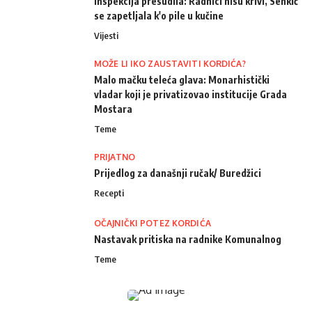
Inspekcija presudila: Radnici nisu krivi, Senkić
se zapetljala k'o pile u kučine
Vijesti
MOŽE LI IKO ZAUSTAVITI KORDIĆA?
Malo mačku teleća glava: Monarhistički
vladar koji je privatizovao institucije Grada
Mostara
Teme
PRIJATNO
Prijedlog za današnji ručak/ Buredžici
Recepti
OČAJNIČKI POTEZ KORDIĆA
Nastavak pritiska na radnike Komunalnog
Teme