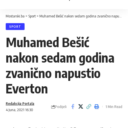
Mostarski.ba
>
Sport
>
Muhamed Bešić nakon sedam godina zvanično napustio Everton
SPORT
Muhamed Bešić
nakon sedam godina
zvanično napustio
Everton
Redakcija Portala
Podijeli
1 Min Read
4 Juna, 2021 16:30