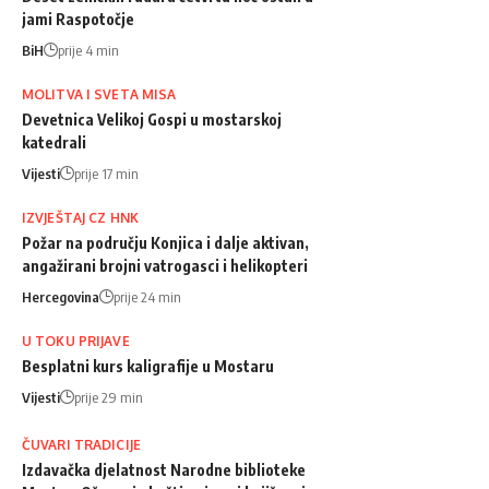
jami Raspotočje
BiH
prije 4 min
MOLITVA I SVETA MISA
Devetnica Velikoj Gospi u mostarskoj
katedrali
Vijesti
prije 17 min
IZVJEŠTAJ CZ HNK
Požar na području Konjica i dalje aktivan,
angažirani brojni vatrogasci i helikopteri
Hercegovina
prije 24 min
U TOKU PRIJAVE
Besplatni kurs kaligrafije u Mostaru
Vijesti
prije 29 min
ČUVARI TRADICIJE
Izdavačka djelatnost Narodne biblioteke