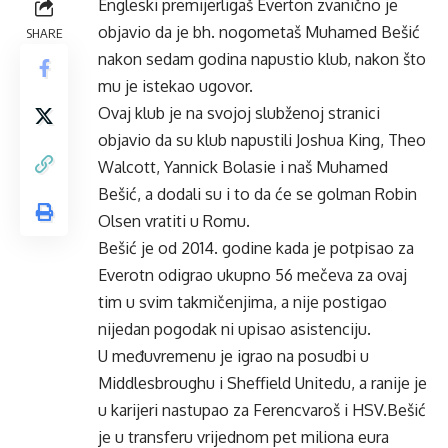
Engleski premijerligaš Everton zvanično je
objavio da je bh. nogometaš Muhamed Bešić
SHARE
nakon sedam godina napustio klub, nakon što
mu je istekao ugovor.
Ovaj klub je na svojoj slubženoj stranici
objavio da su klub napustili Joshua King, Theo
Walcott, Yannick Bolasie i naš Muhamed
Bešić, a dodali su i to da će se golman Robin
Olsen vratiti u Romu.
Bešić je od 2014. godine kada je potpisao za
Everotn odigrao ukupno 56 mečeva za ovaj
tim u svim takmičenjima, a nije postigao
nijedan pogodak ni upisao asistenciju.
U međuvremenu je igrao na posudbi u
Middlesbroughu i Sheffield Unitedu, a ranije je
u karijeri nastupao za Ferencvaroš i HSV.Bešić
je u transferu vrijednom pet miliona eura