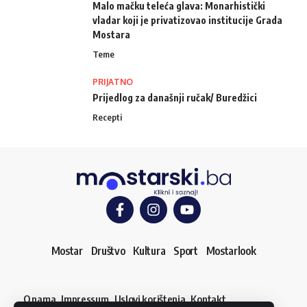
Malo mačku teleća glava: Monarhistički
vladar koji je privatizovao institucije Grada
Mostara
Teme
PRIJATNO
Prijedlog za današnji ručak/ Buredžici
Recepti
Mostar
Društvo
Kultura
Sport
Mostarlook
O nama
Impressum
Uslovi korištenja
Kontakt