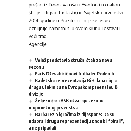
prešao iz Ferencvaroša u Everton i to nakon
što je odigrao fantastično Svjetsko prvenstvo
2014. godine u Brazilu, no nije se uspio
ozbiljnije nametnuti u ovom klubu i ostaviti
veći trag.
Agencije
Velež predstavio stručni štab za novu
sezonu
Faris Dževahirić novi fudbaler Rođenih
Kadetska reprezentacija BiH danas igra
drugu utakmicu na Evropskom prvenstvu B
divizije
Željezničar i BSK otvaraju sezonu
nogometnog prvenstva
Barbarez o igračima iz dijaspore: Da su
odabrali drugu reprezentaciju onda bi “birali”,
a ne pripadali