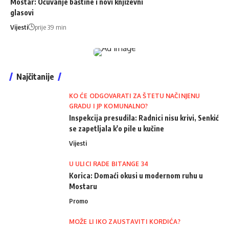
Mostar: Očuvanje baštine i novi književni
glasovi
Vijesti
prije 39 min
Najčitanije
KO ĆE ODGOVARATI ZA ŠTETU NAČINJENU
GRADU I JP KOMUNALNO?
Inspekcija presudila: Radnici nisu krivi, Senkić
se zapetljala k'o pile u kučine
Vijesti
U ULICI RADE BITANGE 34
Korica: Domaći okusi u modernom ruhu u
Mostaru
Promo
MOŽE LI IKO ZAUSTAVITI KORDIĆA?