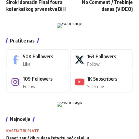
Široki domaćin Final foura
No Comment / Trebinje
košarkaškog prvenstva BiH
danas (VIDEO)
Pratite nas
50K
Followers
163
Followers
Like
Follow
109
Followers
1K
Subscribers
Follow
Subscribe
Najnovije
KASEN TRI PLATE
Deset zeničkih rudara četvrtu noć ostali u