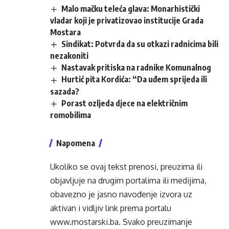
Malo mačku teleća glava: Monarhistički
vladar koji je privatizovao institucije Grada
Mostara
Sindikat: Potvrda da su otkazi radnicima bili
nezakoniti
Nastavak pritiska na radnike Komunalnog
Hurtić pita Kordića: “Da uđem sprijeda ili
sazada?
Porast ozljeda djece na električnim
romobilima
Napomena
Ukoliko se ovaj tekst prenosi, preuzima ili
objavljuje na drugim portalima ili medijima,
obavezno je jasno navođenje izvora uz
aktivan i vidljiv link prema portalu
www.mostarski.ba
. Svako preuzimanje