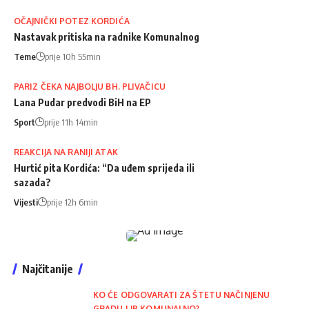
OČAJNIČKI POTEZ KORDIĆA
Nastavak pritiska na radnike Komunalnog
Teme
prije 10h 55min
PARIZ ČEKA NAJBOLJU BH. PLIVAČICU
Lana Pudar predvodi BiH na EP
Sport
prije 11h 14min
REAKCIJA NA RANIJI ATAK
Hurtić pita Kordića: “Da uđem sprijeda ili
sazada?
Vijesti
prije 12h 6min
Najčitanije
KO ĆE ODGOVARATI ZA ŠTETU NAČINJENU
GRADU I JP KOMUNALNO?