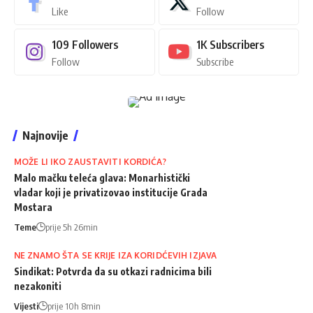
Like
Follow
109
Followers
1K
Subscribers
Follow
Subscribe
Najnovije
MOŽE LI IKO ZAUSTAVITI KORDIĆA?
Malo mačku teleća glava: Monarhistički
vladar koji je privatizovao institucije Grada
Mostara
Teme
prije 5h 26min
NE ZNAMO ŠTA SE KRIJE IZA KORIDĆEVIH IZJAVA
Sindikat: Potvrda da su otkazi radnicima bili
nezakoniti
Vijesti
prije 10h 8min