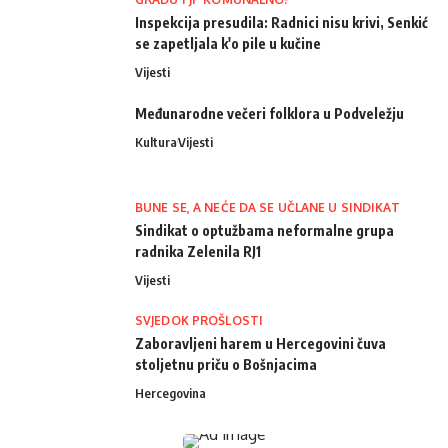
Inspekcija presudila: Radnici nisu krivi, Senkić
se zapetljala k'o pile u kučine
Vijesti
Međunarodne večeri folklora u Podveležju
Kultura
Vijesti
BUNE SE, A NEĆE DA SE UČLANE U SINDIKAT
Sindikat o optužbama neformalne grupa
radnika Zelenila RJ1
Vijesti
SVJEDOK PROŠLOSTI
Zaboravljeni harem u Hercegovini čuva
stoljetnu priču o Bošnjacima
Hercegovina