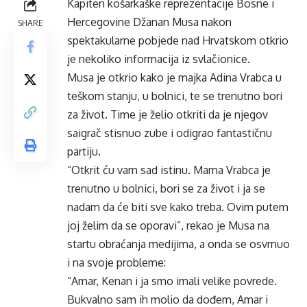
Kapiten košarkaške reprezentacije Bosne i
Hercegovine Džanan Musa nakon
SHARE
spektakularne pobjede nad Hrvatskom otkrio
je nekoliko informacija iz svlačionice.
Musa je otkrio kako je majka Adina Vrabca u
teškom stanju, u bolnici, te se trenutno bori
za život. Time je želio otkriti da je njegov
saigrač stisnuo zube i odigrao fantastičnu
partiju.
“Otkrit ću vam sad istinu. Mama Vrabca je
trenutno u bolnici, bori se za život i ja se
nadam da će biti sve kako treba. Ovim putem
joj želim da se oporavi”, rekao je Musa na
startu obraćanja medijima, a onda se osvrnuo
i na svoje probleme:
“Amar, Kenan i ja smo imali velike povrede.
Bukvalno sam ih molio da dođem, Amar i