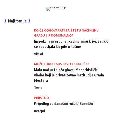
Najčitanije
KO ĆE ODGOVARATI ZA ŠTETU NAČINJENU
GRADU I JP KOMUNALNO?
Inspekcija presudila: Radnici nisu krivi, Senkić
se zapetljala k'o pile u kučine
Vijesti
MOŽE LI IKO ZAUSTAVITI KORDIĆA?
Malo mačku teleća glava: Monarhistički
vladar koji je privatizovao institucije Grada
Mostara
Teme
PRIJATNO
Prijedlog za današnji ručak/ Buredžici
Recepti