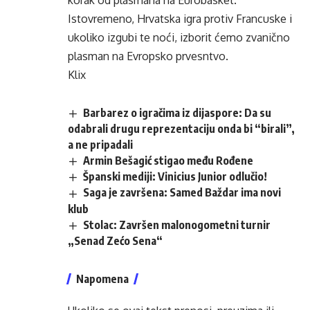
korak od plasmana na Eurobasket.
Istovremeno, Hrvatska igra protiv Francuske i
ukoliko izgubi te noći, izborit ćemo zvanično
plasman na Evropsko prvesntvo.
Klix
Barbarez o igračima iz dijaspore: Da su
odabrali drugu reprezentaciju onda bi “birali”,
a ne pripadali
Armin Bešagić stigao među Rođene
Španski mediji: Vinicius Junior odlučio!
Saga je završena: Samed Baždar ima novi
klub
Stolac: Završen malonogometni turnir
„Senad Zećo Sena“
Napomena