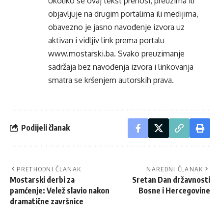
Ukoliko se ovaj tekst prenosi, preuzima ili
objavljuje na drugim portalima ili medijima,
obavezno je jasno navođenje izvora uz
aktivan i vidljiv link prema portalu
www.mostarski.ba
. Svako preuzimanje
sadržaja bez navođenja izvora i linkovanja
smatra se kršenjem autorskih prava.
Podijeli članak
PRETHODNI ČLANAK
NAREDNI ČLANAK
Mostarski derbi za
Sretan Dan državnosti
pamćenje: Velež slavio nakon
Bosne i Hercegovine
dramatične završnice