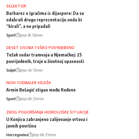
SELEKTOR
Barbarez o igračima iz dijaspore: Da su
odabrali drugu reprezentaciju onda bi
“birali”, a ne pripadali
Sport
prije 3h 56min
DESET OSOBA TEŠKO POVRIJEĐENO
Težak sudar tramvaja u Njemačkoj: 25
povrijeđenih, troje u životnoj opasnosti
Svijet
prije 4h 15min
NOVI FUDBALER VELEŽA
Armin Bešagić stigao među Rođene
Sport
prije 6h 20min
ZBOG POGORŠANJA HIDROLOŠKE SITUACIJE
U Konjicu zabranjeno zalijevanje vrtova i
javnih površina
Hercegovina
prije 6h 29min