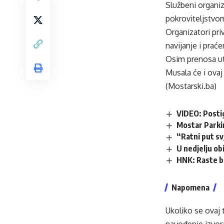
Službeni organiz
pokroviteljstvom
Organizatori pri
navijanje i prać
Osim prenosa uta
Musala će i ovaj 
(Mostarski.ba)
VIDEO: Posti
Mostar Parki
“Ratni put s
U nedjelju obi
HNK: Raste b
Napomena
Ukoliko se ovaj 
navođenje izvora