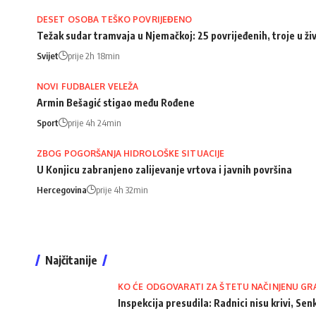
DESET OSOBA TEŠKO POVRIJEĐENO
Težak sudar tramvaja u Njemačkoj: 25 povrijeđenih, troje u ži
Svijet
prije 2h 18min
NOVI FUDBALER VELEŽA
Armin Bešagić stigao među Rođene
Sport
prije 4h 24min
ZBOG POGORŠANJA HIDROLOŠKE SITUACIJE
U Konjicu zabranjeno zalijevanje vrtova i javnih površina
Hercegovina
prije 4h 32min
Najčitanije
KO ĆE ODGOVARATI ZA ŠTETU NAČINJENU GR
Inspekcija presudila: Radnici nisu krivi, Senk