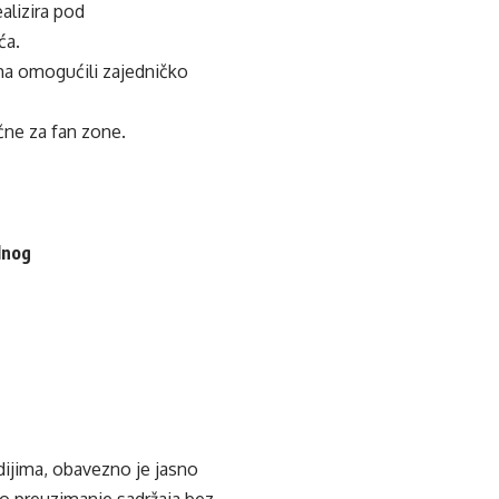
alizira pod
ća.
ima omogućili zajedničko
čne za fan zone.
lnog
edijima, obavezno je jasno
ko preuzimanje sadržaja bez