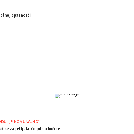
votnoj opasnosti
ADU I JP KOMUNALNO?
ić se zapetljala k'o pile u kučine