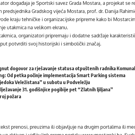
ator događaja je Sportski savez Grada Mostara, a projekat se re
 predsjednika Gradskog vijeća Mostara, prof. dr. Đanija Rahimi
vode kraju tehničke i organizacijske pripreme kako bi Mostarc
enje utakmica na velikom ekranu.
kmica, organizatori pripremaju i dodatne sadržaje karakteristi
put potvrditi svoj historijski i simbolički značaj.
gnut dogovor za rješavanje statusa otpuštenih radnika Komuna
ng: Od petka počinje implementacija Smart Parking sistema
vjedoka Veležistana” u subotu u Podveležju
lježavanje 31. godišnjice pogibije pet “Zlatnih ljiljana”
roj požara
tekst prenosi, preuzima ili objavljuje na drugim portalima ili m
 uz aktivan i vidljiv link prema portalu
www.mostarski.ba
. Sva