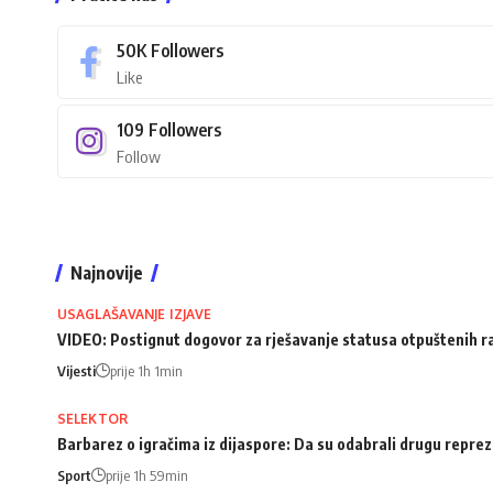
50K
Followers
Like
109
Followers
Follow
Najnovije
USAGLAŠAVANJE IZJAVE
VIDEO: Postignut dogovor za rješavanje statusa otpuštenih 
Vijesti
prije 1h 1min
SELEKTOR
Barbarez o igračima iz dijaspore: Da su odabrali drugu repreze
Sport
prije 1h 59min