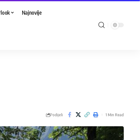
look
Najnovije
Podijeli
1 Min Read