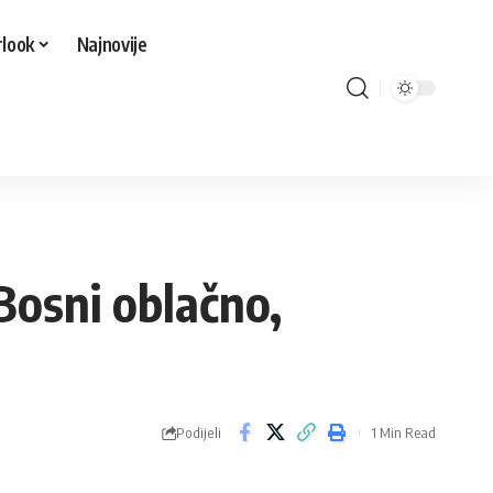
look
Najnovije
Bosni oblačno,
Podijeli
1 Min Read