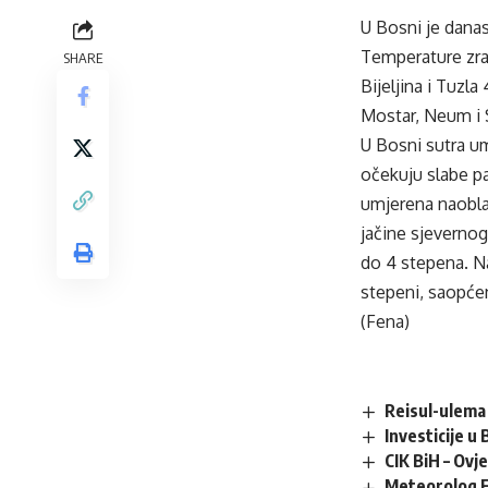
U Bosni je dana
Temperature zrak
SHARE
Bijeljina i Tuzla
Mostar, Neum i S
U Bosni sutra u
očekuju slabe pa
umjerena naobla
jačine sjevernog
do 4 stepena. Na
stepeni, saopće
(Fena)
Reisul-ulema 
Investicije u
CIK BiH – Ovj
Meteorolog F