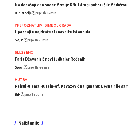
Na današnji dan snage Armije RBiH drugi put srušile Abdićev
Iz historije
prije 1h 14min
PREPOZNATLJIVI SIMBOL GRADA
Upoznajte najdraže stanovnike Istanbula
Svijet
prije 1h 25min
SLUŽBENO
Faris Dževahirić novi fudbaler Rođenih
Sport
prije 1h 44min
HUTBA
Reisul-ulema Husein-ef. Kavazović na Igmanu: Bosna nije samo 
BiH
prije 1h 50min
Najčitanije