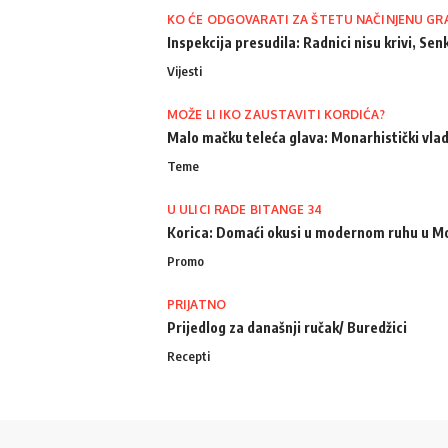
KO ĆE ODGOVARATI ZA ŠTETU NAČINJENU GR
Inspekcija presudila: Radnici nisu krivi, Senk
Vijesti
MOŽE LI IKO ZAUSTAVITI KORDIĆA?
Malo mačku teleća glava: Monarhistički vlad
Teme
U ULICI RADE BITANGE 34
Korica: Domaći okusi u modernom ruhu u M
Promo
PRIJATNO
Prijedlog za današnji ručak/ Buredžici
Recepti