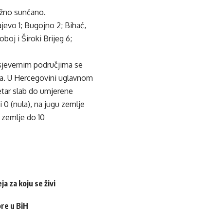
ežno sunčano.
ajevo 1; Bugojno 2; Bihać,
boj i Široki Brijeg 6;
 sjevernim područjima se
iša. U Hercegovini uglavnom
tar slab do umjerene
 0 (nula), na jugu zemlje
 zemlje do 10
a za koju se živi
ore u BiH