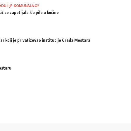
ADU I JP KOMUNALNO?
ić se zapetljala k'o pile u kučine
ar koji je privatizovao institucije Grada Mostara
ostaru