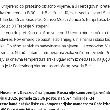
s umjereno do pretežno oblačno vrijeme, a u Hercegovini pret
a izmjerene u 13.00 sati: Bjelašnica -10; Ivan-sedlo, Livno i Sar
 4; Brčko, Drvar, Gradačac, Sanski Most i Zenica 5; Banja Luka, Do
tolac 8 i Trebinje 9 stepeni.
mjereno do pretežno oblačno vrijeme. U centralnim, istočnim i
davine. Povremeno će padati slab snijeg, u nizinama i slaba k
ka. Oblačno sa slabim padavinama na sjeveru Hercegovine. Vje
 smjera. Najniža jutarnja temperatura zraka većinom između -5 i
jviša dnevna temperatura zraka uglavnom između 1 i 6, na jugu
no je iz Federalnog hidrometeorološkog zavoda BiH.
Husein-ef. Kavazović na Igmanu: Bosna nije samo zemlja, već idej
 BiH u 2025. porasle za 5,36 posto, na 9,44 milijarde KM
erene kandidatske liste za kompenzacijske mandate za Opće izb
HMZ-a najavio kišu i pad temperatura