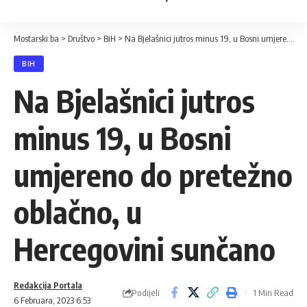
Mostarski.ba
>
Društvo
>
BiH
>
Na Bjelašnici jutros minus 19, u Bosni umjereno do pretežno oblačno, u Hercegovini sunčano
BIH
Na Bjelašnici jutros
minus 19, u Bosni
umjereno do pretežno
oblačno, u
Hercegovini sunčano
Redakcija Portala
Podijeli
1 Min Read
6 Februara, 2023 6:53