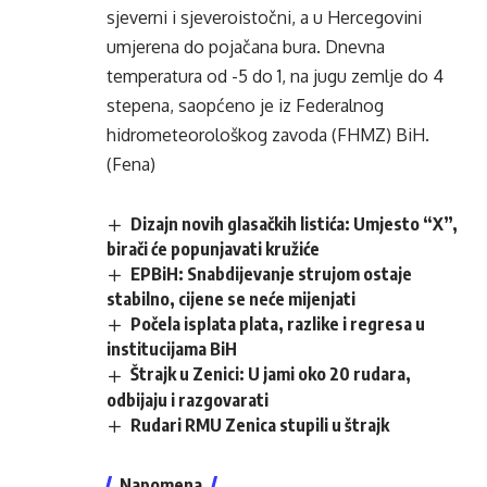
sjeverni i sjeveroistočni, a u Hercegovini
umjerena do pojačana bura. Dnevna
temperatura od -5 do 1, na jugu zemlje do 4
stepena, saopćeno je iz Federalnog
hidrometeorološkog zavoda (FHMZ) BiH.
(Fena)
Dizajn novih glasačkih listića: Umjesto “X”,
birači će popunjavati kružiće
EPBiH: Snabdijevanje strujom ostaje
stabilno, cijene se neće mijenjati
Počela isplata plata, razlike i regresa u
institucijama BiH
Štrajk u Zenici: U jami oko 20 rudara,
odbijaju i razgovarati
Rudari RMU Zenica stupili u štrajk
Napomena