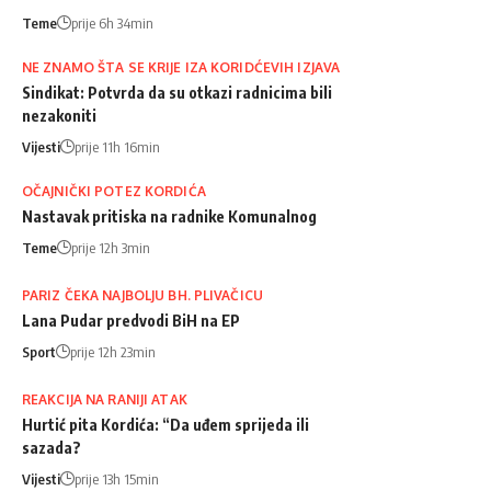
Teme
prije 6h 34min
NE ZNAMO ŠTA SE KRIJE IZA KORIDĆEVIH IZJAVA
Sindikat: Potvrda da su otkazi radnicima bili
nezakoniti
Vijesti
prije 11h 16min
OČAJNIČKI POTEZ KORDIĆA
Nastavak pritiska na radnike Komunalnog
Teme
prije 12h 3min
PARIZ ČEKA NAJBOLJU BH. PLIVAČICU
Lana Pudar predvodi BiH na EP
Sport
prije 12h 23min
REAKCIJA NA RANIJI ATAK
Hurtić pita Kordića: “Da uđem sprijeda ili
sazada?
Vijesti
prije 13h 15min