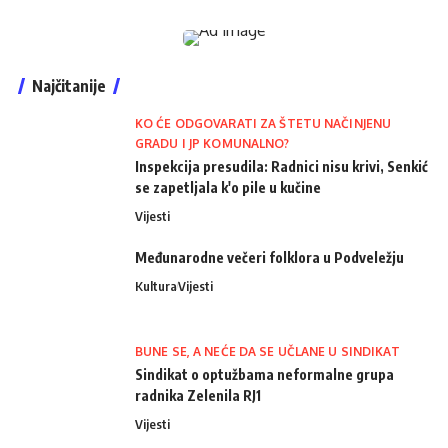
Najčitanije
KO ĆE ODGOVARATI ZA ŠTETU NAČINJENU
GRADU I JP KOMUNALNO?
Inspekcija presudila: Radnici nisu krivi, Senkić
se zapetljala k'o pile u kučine
Vijesti
Međunarodne večeri folklora u Podveležju
Kultura
Vijesti
BUNE SE, A NEĆE DA SE UČLANE U SINDIKAT
Sindikat o optužbama neformalne grupa
radnika Zelenila RJ1
Vijesti