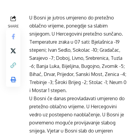
U Bosni je jutros umjereno do pretežno
oblačno vrijeme, ponegdje sa slabim
SHARE
snijegom. U Hercegovini pretežno sunčano.
Temperature zraka u 07 sati: Bjelašnica -19
stepeni; Ivan Sedlo, Sokolac -10; Gradačac,
Sarajevo -7; Doboj, Livno, Srebrenica, Tuzla
-6; Banja Luka, Bijeljina, Bugojno, Zvornik -5;
Bihać, Drvar, Prijedor, Sanski Most, Zenica -4;
Trebinje -3; Široki Brijeg -2; Stolac -1; Neum 0
i Mostar 1 stepen.
U Bosni će danas preovladavati umjereno do
pretežno oblačno vrijeme. U Hercegovini
vedro uz postepeno naoblačenje. U Bosni je
povremeno moguće provijavanje slabog
snijega. Vjetar u Bosni slab do umjeren