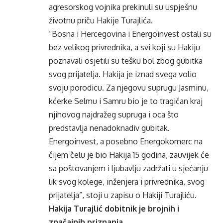
agresorskog vojnika prekinuli su uspješnu
životnu priču Hakije Turajlića.
“Bosna i Hercegovina i Energoinvest ostali su
bez velikog privrednika, a svi koji su Hakiju
poznavali osjetili su tešku bol zbog gubitka
svog prijatelja. Hakija je iznad svega volio
svoju porodicu. Za njegovu suprugu Jasminu,
kćerke Selmu i Samru bio je to tragičan kraj
njihovog najdražeg supruga i oca što
predstavlja nenadoknadiv gubitak.
Energoinvest, a posebno Energokomerc na
čijem čelu je bio Hakija 15 godina, zauvijek će
sa poštovanjem i ljubavlju zadržati u sjećanju
lik svog kolege, inženjera i privrednika, svog
prijatelja”, stoji u zapisu o Hakiji Turajliću.
Hakija Turajlić dobitnik je brojnih i
značajnih priznanja.