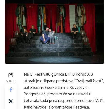
Na 13. Festivalu glumca BiH u Konjicu, u
utorak je odigrana predstava “Ovaj mali život“,
SHARE
autorice i režiserke Emine Kovačević-
Podgorčević, program će se nastaviti u
četvrtak, kada je na rasporedu predstava “Art“.
Kako navode iz organizacije Festivala,