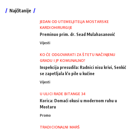
Najčitanije
JEDAN OD UTEMELJITELJA MOSTARSKE
KARDIOHIRURGIJE
Preminuo prim. dr. Sead Mulahasanović
Vijesti
KO ĆE ODGOVARATI ZA ŠTETU NAČINJENU
GRADU I JP KOMUNALNO?
Inspekcija presudila: Radnici nisu krivi, Senkić
se zapetljala k'o pile u kučine
Vijesti
U ULICI RADE BITANGE 34
Korica: Domaći okusi u modernom ruhu u
Mostaru
Promo
TRADICIONALNI MARŠ