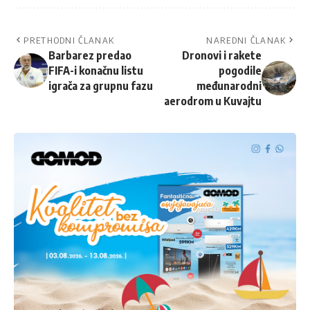
PRETHODNI ČLANAK
NAREDNI ČLANAK
Barbarez predao
Dronovi i rakete
FIFA-i konačnu listu
pogodile
igrača za grupnu fazu
međunarodni
aerodrom u Kuvajtu