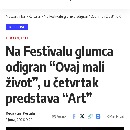
Mostarski.ba
>
Kultura
>
Na Festivalu glumca odigran “Ovaj mali život”, u četvrtak predstava “Art”
KULTURA
U KONJICU
Na Festivalu glumca
odigran “Ovaj mali
život”, u četvrtak
predstava “Art”
Redakcija Portala
Podijeli
3 Min Read
3 Juna, 2026 9:29