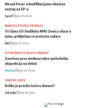
Mesud Pezer u kvalifikacijama okončao
nastup na EP-u
Sport
prije 1h 6min
NAJAVILI PROŠLE SEDMICE
Tri člana GO Sindikata RMU Zenica silaze u
jamu, priključuju se protestu rudara
BiH
prije 2h 3min
ISTRAŽENO 12 NOVIH OBJEKAT
Završena prva međunarodna speleološka
ekspedicija na Veleži
Mostar
prije 2h 27min
DNEVNI UNOS
Koliko je previše šećera dnevno?
Zdravlje
prije 3h 2min