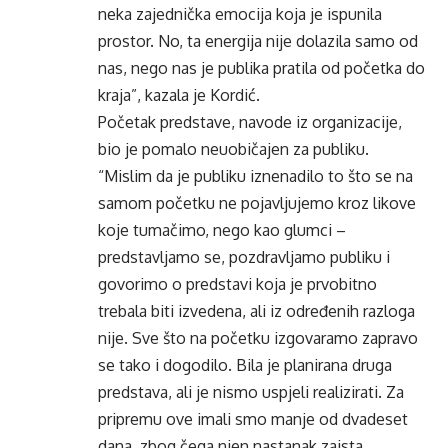
neka zajednička emocija koja je ispunila
prostor. No, ta energija nije dolazila samo od
nas, nego nas je publika pratila od početka do
kraja”, kazala je Kordić.
Početak predstave, navode iz organizacije,
bio je pomalo neuobičajen za publiku.
“Mislim da je publiku iznenadilo to što se na
samom početku ne pojavljujemo kroz likove
koje tumačimo, nego kao glumci –
predstavljamo se, pozdravljamo publiku i
govorimo o predstavi koja je prvobitno
trebala biti izvedena, ali iz određenih razloga
nije. Sve što na početku izgovaramo zapravo
se tako i dogodilo. Bila je planirana druga
predstava, ali je nismo uspjeli realizirati. Za
pripremu ove imali smo manje od dvadeset
dana, zbog čega njen nastanak zaista