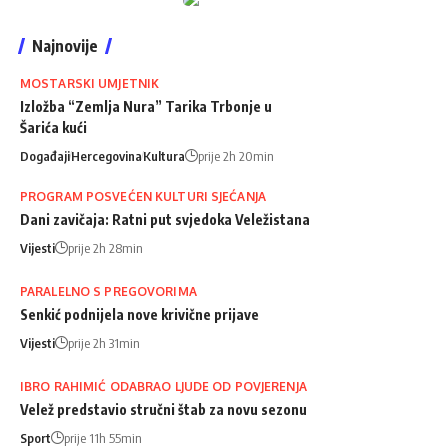
Najnovije
MOSTARSKI UMJETNIK
Izložba “Zemlja Nura” Tarika Trbonje u
Šarića kući
Događaji
Hercegovina
Kultura
prije 2h 20min
PROGRAM POSVEĆEN KULTURI SJEĆANJA
Dani zavičaja: Ratni put svjedoka Veležistana
Vijesti
prije 2h 28min
PARALELNO S PREGOVORIMA
Senkić podnijela nove krivične prijave
Vijesti
prije 2h 31min
IBRO RAHIMIĆ ODABRAO LJUDE OD POVJERENJA
Velež predstavio stručni štab za novu sezonu
Sport
prije 11h 55min