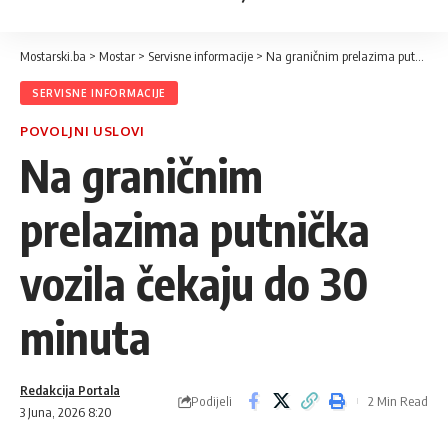
Mostarski.ba
>
Mostar
>
Servisne informacije
>
Na graničnim prelazima putnička vozila čekaju do 30 minuta
SERVISNE INFORMACIJE
POVOLJNI USLOVI
Na graničnim
prelazima putnička
vozila čekaju do 30
minuta
Redakcija Portala
Podijeli
2 Min Read
3 Juna, 2026 8:20