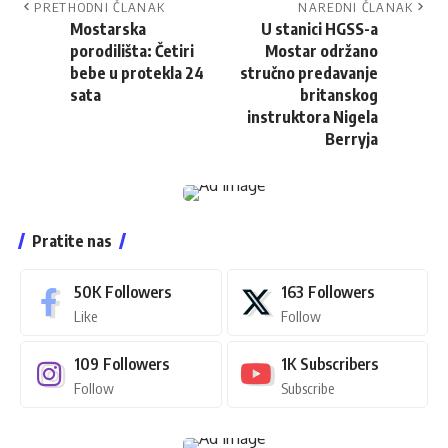
PRETHODNI ČLANAK
NAREDNI ČLANAK
Mostarska
U stanici HGSS-a
porodilišta: Četiri
Mostar održano
bebe u protekla 24
stručno predavanje
sata
britanskog
instruktora Nigela
Berryja
Pratite nas
50K
Followers
163
Followers
Like
Follow
109
Followers
1K
Subscribers
Follow
Subscribe