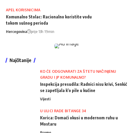
APEL KORISNICIMA
Komunalno Stolac: Racionalno koristite vodu
tokom sušnog perioda
Hercegovina
prije 13h 19min
Najčitanije
KO ĆE ODGOVARATI ZA ŠTETU NAČINJENU
GRADU I JP KOMUNALNO?
Inspekcija presudila: Radnici nisu krivi, Senkić
se zapetljala k'o pile u kučine
Vijesti
U ULICI RADE BITANGE 34
Korica: Domaći okusi u modernom ruhu u
Mostaru
Promo