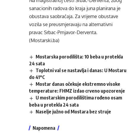
Na magistralnoj cesti Srbac-Derventa, zbog
sanacionih radova do kraja juna planirana je
obustava saobraćaja. Za vrijeme obustave
vozila se preusmjeravaju na alternativni
pravac Srbac-Prnjavor-Derventa.
(Mostarski.ba)
Mostarska porodilišta: 10 beba u protekla
24 sata
Toplotni val se nastavlja i danas: U Mostaru
do 41°C
Mostar danas očekuje ekstremno visoke
temperature: FHMZ izdao crveno upozorenje
U mostarskim porodilištima rođeno osam
beba u protekla 24 sata
Naselje južno od Mostara bez struje
Napomena