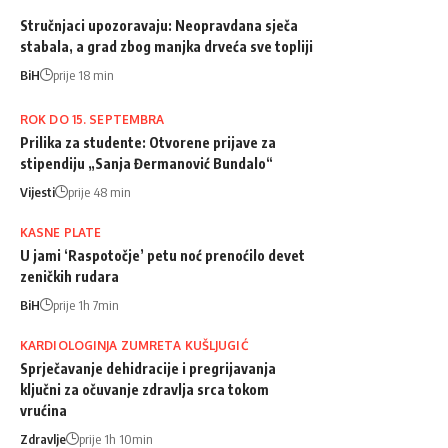
Stručnjaci upozoravaju: Neopravdana sječa
stabala, a grad zbog manjka drveća sve topliji
BiH
prije 18 min
ROK DO 15. SEPTEMBRA
Prilika za studente: Otvorene prijave za
stipendiju „Sanja Đermanović Bundalo“
Vijesti
prije 48 min
KASNE PLATE
U jami ‘Raspotočje’ petu noć prenoćilo devet
zeničkih rudara
BiH
prije 1h 7min
KARDIOLOGINJA ZUMRETA KUŠLJUGIĆ
Sprječavanje dehidracije i pregrijavanja
ključni za očuvanje zdravlja srca tokom
vrućina
Zdravlje
prije 1h 10min