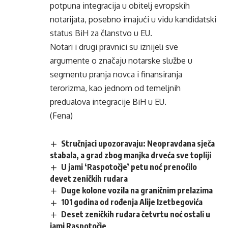
potpuna integracija u obitelj evropskih
notarijata, posebno imajući u vidu kandidatski
status BiH za članstvo u EU.
Notari i drugi pravnici su iznijeli sve
argumente o značaju notarske službe u
segmentu pranja novca i finansiranja
terorizma, kao jednom od temeljnih
predualova integracije BiH u EU.
(Fena)
Stručnjaci upozoravaju: Neopravdana sječa
stabala, a grad zbog manjka drveća sve topliji
U jami ‘Raspotočje’ petu noć prenoćilo
devet zeničkih rudara
Duge kolone vozila na graničnim prelazima
101 godina od rođenja Alije Izetbegovića
Deset zeničkih rudara četvrtu noć ostali u
jami Raspotočje