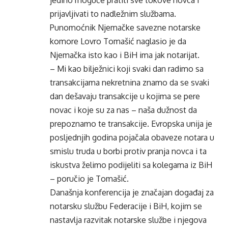
jedino moguće pratiti sve tokove novca i
prijavljivati to nadležnim službama.
Punomoćnik Njemačke savezne notarske
komore Lovro Tomašić naglasio je da
Njemačka isto kao i BiH ima jak notarijat.
– Mi kao bilježnici koji svaki dan radimo sa
transakcijama nekretnina znamo da se svaki
dan dešavaju transakcije u kojima se pere
novac i koje su za nas – naša dužnost da
prepoznamo te transakcije. Evropska unija je
posljednjih godina pojačala obaveze notara u
smislu truda u borbi protiv pranja novca i ta
iskustva želimo podijeliti sa kolegama iz BiH
– poručio je Tomašić.
Današnja konferencija je značajan događaj za
notarsku službu Federacije i BiH, kojim se
nastavlja razvitak notarske službe i njegova