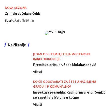
NOVA SEZONA
Zrinjski dočekuje Čelik
Sport
prije 1h 26min
Najčitanije
JEDAN OD UTEMELJITELJA MOSTARSKE
KARDIOHIRURGIJE
Preminuo prim. dr. Sead Mulahasanović
Vijesti
KO ĆE ODGOVARATI ZA ŠTETU NAČINJENU
GRADU I JP KOMUNALNO?
Inspekcija presudila: Radnici nisu krivi, Senkić
se zapetljala k'o pile u kučine
Vijesti