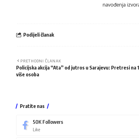
navođenja izvora
Podijeli članak
PRETHODNI ČLANAK
Policijska akcija “Ata” od jutros u Sarajevu: Pretresi na 
više osoba
Pratite nas
50K
Followers
Like