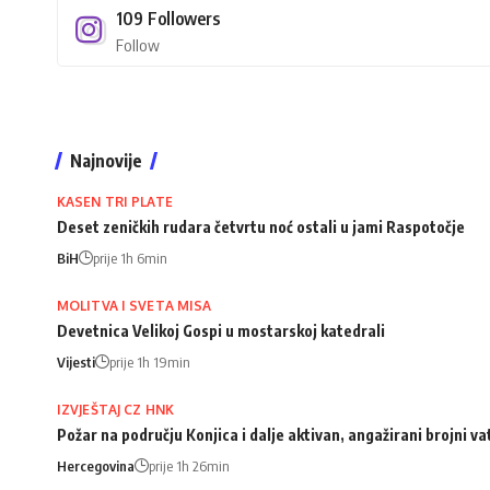
109
Followers
Follow
Najnovije
KASEN TRI PLATE
Deset zeničkih rudara četvrtu noć ostali u jami Raspotočje
BiH
prije 1h 6min
MOLITVA I SVETA MISA
Devetnica Velikoj Gospi u mostarskoj katedrali
Vijesti
prije 1h 19min
IZVJEŠTAJ CZ HNK
Požar na području Konjica i dalje aktivan, angažirani brojni va
Hercegovina
prije 1h 26min