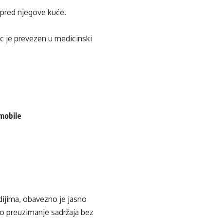
ispred njegove kuće.
jac je prevezen u medicinski
omobile
edijima, obavezno je jasno
ko preuzimanje sadržaja bez