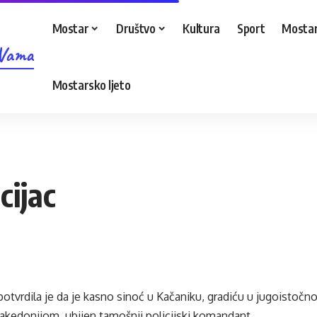
Mostar
Društvo
Kultura
Sport
Mostar
 Vama
Mostarsko ljeto
cijac
potvrdila je da je kasno sinoć u Kačaniku, gradiću u jugoistočn
kedonijom, ubijen tamošnji policijski komandant.