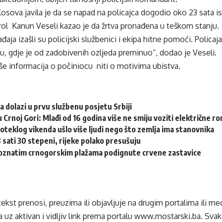
Kosova javila je da se napad na policajca dogodio oko 23 sata 
arol Kanun Veseli kazao je da žrtva pronađena u teškom stanju.
aja izašli su policijski službenici i ekipa hitne pomoći. Polica
u, gdje je od zadobivenih ozljeda preminuo“, dodao je Veseli.
e informacija o počiniocu niti o motivima ubistva.
a dolazi u prvu službenu posjetu Srbiji
u Crnoj Gori: Mlađi od 16 godina više ne smiju voziti električne r
oteklog vikenda ušlo više ljudi nego što zemlja ima stanovnika
 sati 30 stepeni, rijeke polako presušuju
znatim crnogorskim plažama podignute crvene zastavice
tekst prenosi, preuzima ili objavljuje na drugim portalima ili m
 uz aktivan i vidljiv link prema portalu
www.mostarski.ba
. Sva