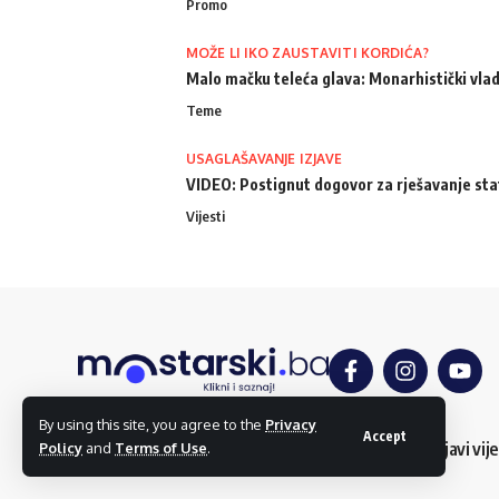
Promo
MOŽE LI IKO ZAUSTAVITI KORDIĆA?
Malo mačku teleća glava: Monarhistički vlad
Teme
USAGLAŠAVANJE IZJAVE
VIDEO: Postignut dogovor za rješavanje st
Vijesti
By using this site, you agree to the
Privacy
Accept
O nama
Impressum
Uslovi korištenja
Kontakt
Dojavi vije
Policy
and
Terms of Use
.