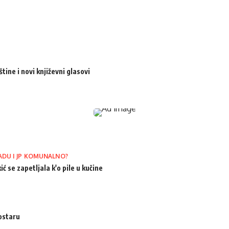
ine i novi književni glasovi
ADU I JP KOMUNALNO?
ić se zapetljala k'o pile u kučine
ostaru