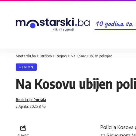
10 godina sa
Mostarski.ba
>
Društvo
>
Region
>
Na Kosovu ubijen policijac
REGION
Na Kosovu ubijen poli
Redakcija Portala
2 Aprila, 2025 8:45
Policija Kosova 
sa Sjevernom Ma
SHARE