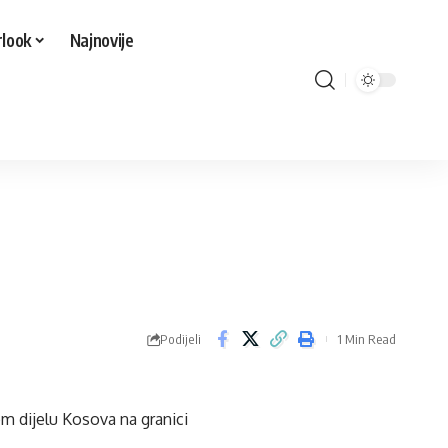
look
Najnovije
Podijeli
1 Min Read
om dijelu Kosova na granici