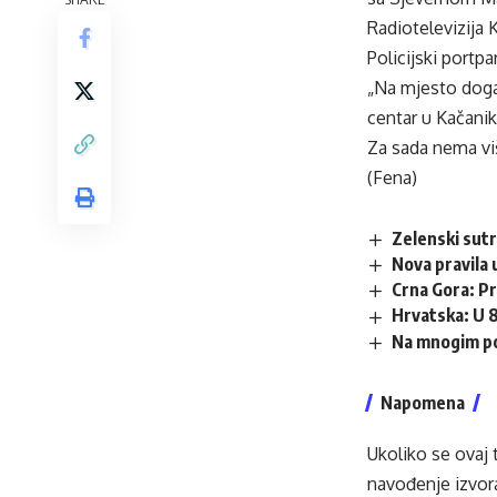
Radiotelevizija 
Policijski portp
„Na mjesto događ
centar u Kačanik
Za sada nema viš
(Fena)
Zelenski sutr
Nova pravila 
Crna Gora: Pr
Hrvatska: U 8
Na mnogim po
Napomena
Ukoliko se ovaj 
navođenje izvora