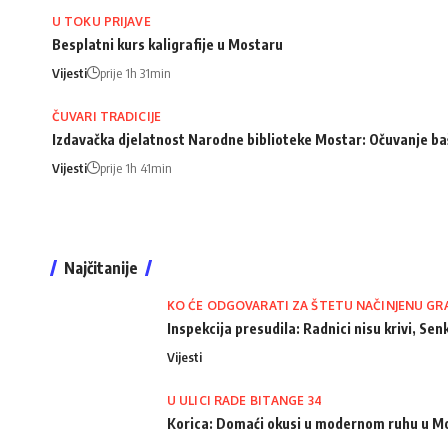
U TOKU PRIJAVE
Besplatni kurs kaligrafije u Mostaru
Vijesti
prije 1h 31min
ČUVARI TRADICIJE
Izdavačka djelatnost Narodne biblioteke Mostar: Očuvanje bašt
Vijesti
prije 1h 41min
Najčitanije
KO ĆE ODGOVARATI ZA ŠTETU NAČINJENU GR
Inspekcija presudila: Radnici nisu krivi, Senk
Vijesti
U ULICI RADE BITANGE 34
Korica: Domaći okusi u modernom ruhu u M