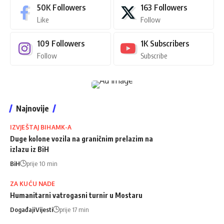
50K
Followers
163
Followers
Like
Follow
109
Followers
1K
Subscribers
Follow
Subscribe
Najnovije
IZVJEŠTAJ BIHAMK-A
Duge kolone vozila na graničnim prelazim na
izlazu iz BiH
BiH
prije 10 min
ZA KUĆU NADE
Humanitarni vatrogasni turnir u Mostaru
Događaji
Vijesti
prije 17 min