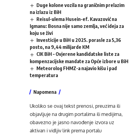
Duge kolone vozila na graničnim prelazim
na izlazu iz BiH
Reisul-ulema Husein-ef. Kavazović na
Igmanu: Bosna nije samo zemlja, već ideja za
koju se živi
Investicije u BiH u 2025. porasle za 5,36
posto, na 9,44 milijarde KM
CIK BiH – Ovjerene kandidatske liste za
kompenzacijske mandate za Opće izbore u BiH
Meteorolog FHMZ-a najavio kišu i pad
temperatura
Napomena
Ukoliko se ovaj tekst prenosi, preuzima ili
objavljuje na drugim portalima ili medijima,
obavezno je jasno navođenje izvora uz
aktivan i vidljiv link prema portalu