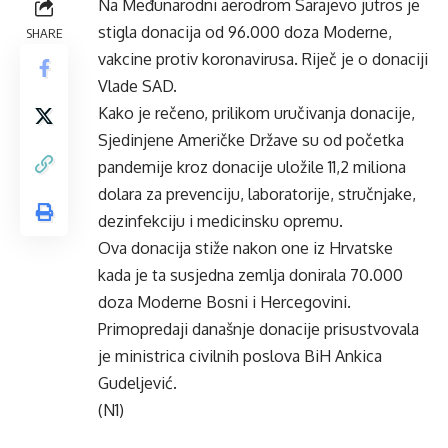
Na Međunarodni aerodrom Sarajevo jutros je
stigla donacija od 96.000 doza Moderne,
SHARE
vakcine protiv koronavirusa. Riječ je o donaciji
Vlade SAD.
Kako je rečeno, prilikom uručivanja donacije,
Sjedinjene Američke Države su od početka
pandemije kroz donacije uložile 11,2 miliona
dolara za prevenciju, laboratorije, stručnjake,
dezinfekciju i medicinsku opremu.
Ova donacija stiže nakon one iz Hrvatske
kada je ta susjedna zemlja donirala 70.000
doza Moderne Bosni i Hercegovini.
Primopredaji današnje donacije prisustvovala
je ministrica civilnih poslova BiH Ankica
Gudeljević.
(N1)