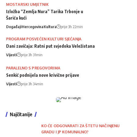
MOSTARSKI UMJETNIK
Izložba “Zemlja Nura” Tarika Trbonje u
Šarića kući
Događaji
Hercegovina
Kultura
prije 3h 22min
PROGRAM POSVEĆEN KULTURI SJEĆANJA
Dani zavičaja: Ratni put svjedoka Veležistana
Vijesti
prije 3h 31min
PARALELNO S PREGOVORIMA
Senkić podnijela nove krivične prijave
Vijesti
prije 3h 34min
Najčitanije
KO ĆE ODGOVARATI ZA ŠTETU NAČINJENU
GRADU I JP KOMUNALNO?