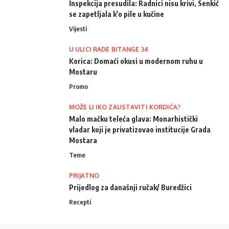
Inspekcija presudila: Radnici nisu krivi, Senkić
se zapetljala k'o pile u kučine
Vijesti
U ULICI RADE BITANGE 34
Korica: Domaći okusi u modernom ruhu u
Mostaru
Promo
MOŽE LI IKO ZAUSTAVITI KORDIĆA?
Malo mačku teleća glava: Monarhistički
vladar koji je privatizovao institucije Grada
Mostara
Teme
PRIJATNO
Prijedlog za današnji ručak/ Buredžici
Recepti