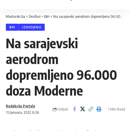
Mostarski.ba
>
Društvo
>
BiH
>
Na sarajevski aerodrom dopremljeno 96.000 doza Moderne
BIH
IZDVOJENO
Na sarajevski
aerodrom
dopremljeno 96.000
doza Moderne
Redakcija Portala
Podijeli
1 Min Read
11 Januara, 2022 6:26