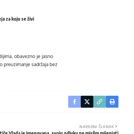
a za koju se živi
edijima, obavezno je jasno
ko preuzimanje sadržaja bez
NAREDNI ČLANAK
tiče Vlada je imenovana, svoju odluku ne mislim mijenjati