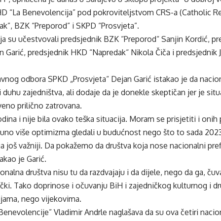
HD “La Benevolencija” pod pokroviteljstvom CRS-a (Catholic Reli
k”, BZK “Preporod” i SKPD “Prosvjeta”.
ija su učestvovali predsjednik BZK “Preporod“ Sanjin Kordić, 
an Garić, predsjednik HKD “Napredak“ Nikola Čiča i predsjednik
avnog odbora SPKD „Prosvjeta“ Dejan Garić istakao je da nacion
duhu zajedništva, ali dodaje da je donekle skeptičan jer je situac
eno prilično zatrovana.
dina i nije bila ovako teška situacija. Moram se prisjetiti i onih
uno više optimizma gledali u budućnost nego što to sada 2023
 još važniji. Da pokažemo da društva koja nose nacionalni pref
akao je Garić.
onalna društva nisu tu da razdvajaju i da dijele, nego da ga, čuv
čki. Tako doprinose i očuvanju BiH i zajedničkog kulturnog i dr
ijama, nego vijekovima.
Benevolencije” Vladimir Andrle naglašava da su ova četiri nacio