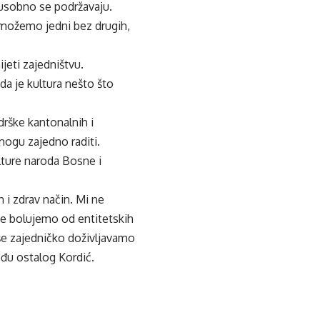
đusobno se podržavaju.
možemo jedni bez drugih,
jeti zajedništvu.
 da je kultura nešto što
rške kantonalnih i
mogu zajedno raditi.
lture naroda Bosne i
i zdrav način. Mi ne
ne bolujemo od entitetskih
aše zajedničko doživljavamo
eđu ostalog Kordić.