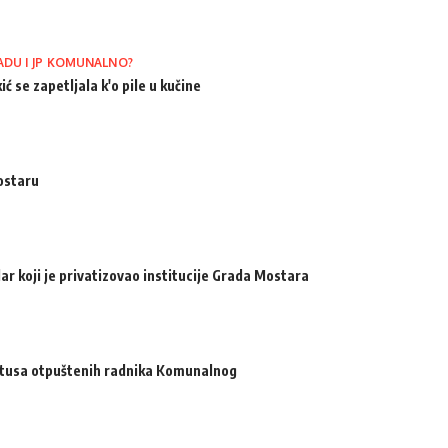
ADU I JP KOMUNALNO?
ić se zapetljala k'o pile u kučine
ostaru
ar koji je privatizovao institucije Grada Mostara
atusa otpuštenih radnika Komunalnog