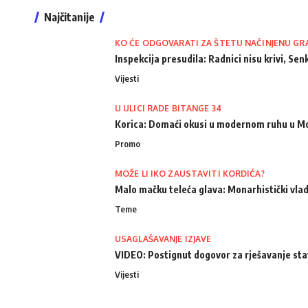
Najčitanije
KO ĆE ODGOVARATI ZA ŠTETU NAČINJENU GR
Inspekcija presudila: Radnici nisu krivi, Senk
Vijesti
U ULICI RADE BITANGE 34
Korica: Domaći okusi u modernom ruhu u M
Promo
MOŽE LI IKO ZAUSTAVITI KORDIĆA?
Malo mačku teleća glava: Monarhistički vlad
Teme
USAGLAŠAVANJE IZJAVE
VIDEO: Postignut dogovor za rješavanje st
Vijesti