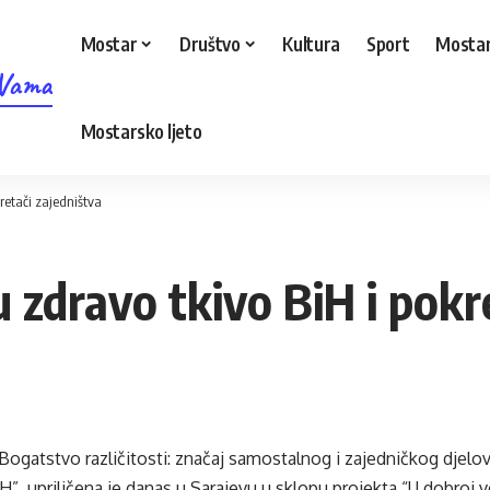
Mostar
Društvo
Kultura
Sport
Mostar
 Vama
Mostarsko ljeto
retači zajedništva
 zdravo tkivo BiH i pokr
“Bogatstvo različitosti: značaj samostalnog i zajedničkog djelo
”, upriličena je danas u Sarajevu u sklopu projekta “U dobroj v