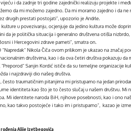
jeću i da zadnje tri godine zajednički realizuju projekte i me
kažemo da mi možemo zajedno. Da mi moramo zajedno i da ne 
ez drugih prestati postojati”, upozorio je Andrle.
 kulture u povezivanju, ocjenjuje da jedino kultura može doprini
i da je politička situacija i generalno društvena otišla nizbrdo,
Bosni i Hercegovini zdrave pameti”, smatra on.
 “Napredak“ Nikola Čiča ovom prilikom je ukazao na značaj pod
 nacionalnim društvima, kao i da ova četiri društva pokazuju da 
“Preporod“ Sanjin Kordić ističe da su temeljne organizacije ku
a i najzdraviji dio našeg društva.
 često traumatičnim pitanjima mi pristupamo na jedan prirodan 
me identiteta kao što je to često slučaj u našem društvu. Mi 
ba. Mi identitete naroda BiH, njihove posebnosti, kao i ono n
no, kao takvo postojeće i tako im i pristupamo”, kazao je izm
 rođenja Alije Izetbegovića