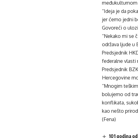
međukulturnom vi
“Ideja je da po
jer ćemo jedni b
Govoreći o ulozi
“Nekako mi se čin
održava ljude u 
Predsjednik HKD
federalne vlasti
Predsjednik BZK 
Hercegovine možd
“Mnogim teškim,
bolujemo od trau
konflikata, suko
kao nešto prirod
(Fena)
101 godina od