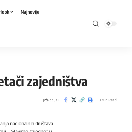
look
Najnovije
etači zajedništva
Podijeli
3 Min Read
vanja nacionalnih društava
olji – Slavimo zajedno” u