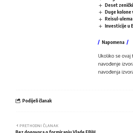
Deset zenički
Duge kolone v
Reisul-ulema 
Investicije u
Napomena
Ukoliko se ovaj 
navođenje izvora
navođenja izvora
Podijeli članak
PRETHODNI ČLANAK
Bez dogovora o formiranju Vlade FBiH