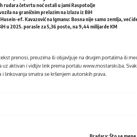
h rudara četvrtu noć ostali u jami Raspotočje
ozila na graničnim prelazim na izlazu iz BiH
Husein-ef. Kavazović na Igmanu: Bosna nije samo zemlja, već idej
 BiH u 2025. porasle za 5,36 posto, na 9,44 milijarde KM
tekst prenosi, preuzima ili objavljuje na drugim portalima ili m
 uz aktivan i vidljiv link prema portalu
www.mostarski.ba
. Sva
 i linkovanja smatra se kršenjem autorskih prava.
Bradara: Što se mene 