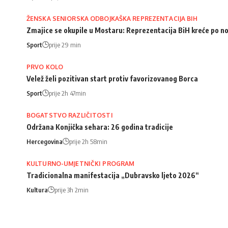
ŽENSKA SENIORSKA ODBOJKAŠKA REPREZENTACIJA BIH
Zmajice se okupile u Mostaru: Reprezentacija BiH kreće po n
Sport
prije 29 min
PRVO KOLO
Velež želi pozitivan start protiv favorizovanog Borca
Sport
prije 2h 47min
BOGATSTVO RAZLIČITOSTI
Održana Konjička sehara: 26 godina tradicije
Hercegovina
prije 2h 58min
KULTURNO-UMJETNIČKI PROGRAM
Tradicionalna manifestacija „Dubravsko ljeto 2026“
Kultura
prije 3h 2min