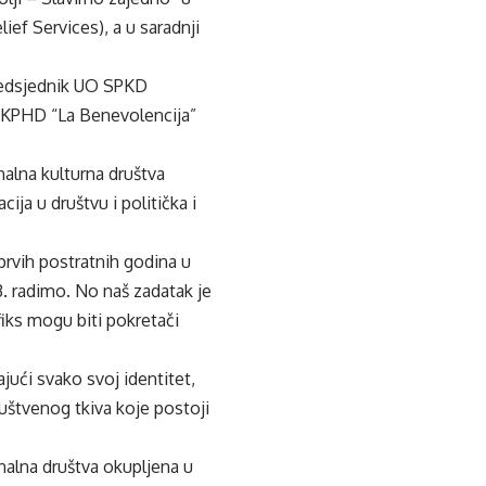
ef Services), a u saradnji
predsjednik UO SPKD
 JKPHD “La Benevolencija”
alna kulturna društva
ija u društvu i politička i
 prvih postratnih godina u
. radimo. No naš zadatak je
iks mogu biti pokretači
ajući svako svoj identitet,
uštvenog tkiva koje postoji
nalna društva okupljena u