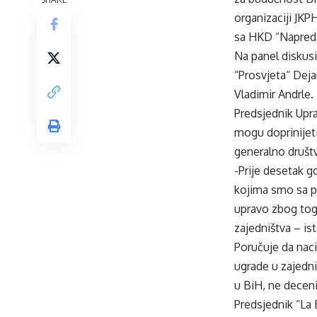
organizaciji JKP
sa HKD “Napreda
Na panel diskus
“Prosvjeta“ Dej
Vladimir Andrle.
Predsjednik Upr
mogu doprinijeti 
generalno društv
-Prije desetak go
kojima smo sa p
upravo zbog toga
zajedništva – ist
Poručuje da naci
ugrade u zajedni
u BiH, ne decen
Predsjednik “La 