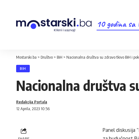
10 godina sa
Mostarski.ba
>
Društvo
>
BiH
>
Nacionalna društva su zdravo tkivo BiH i pok
BIH
Nacionalna društva su
Redakcija Portala
12 Aprila, 2023 10:56
Panel diskusija 
za budućnost BiH
SHARE