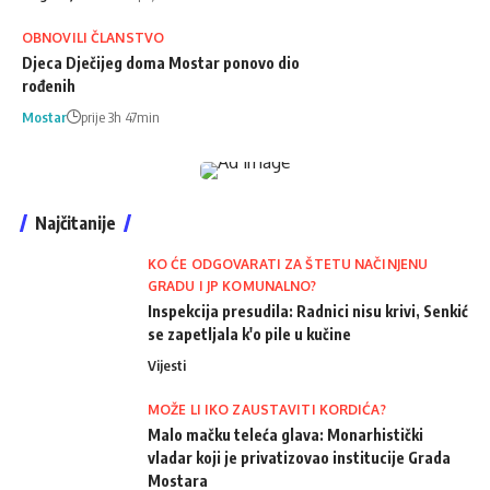
OBNOVILI ČLANSTVO
Djeca Dječijeg doma Mostar ponovo dio
rođenih
Mostar
prije 3h 47min
Najčitanije
KO ĆE ODGOVARATI ZA ŠTETU NAČINJENU
GRADU I JP KOMUNALNO?
Inspekcija presudila: Radnici nisu krivi, Senkić
se zapetljala k'o pile u kučine
Vijesti
MOŽE LI IKO ZAUSTAVITI KORDIĆA?
Malo mačku teleća glava: Monarhistički
vladar koji je privatizovao institucije Grada
Mostara