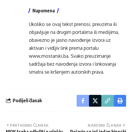
Napomena
Ukoliko se ovaj tekst prenosi, preuzima ili
objavljuje na drugim portalima ili medijima,
obavezno je jasno navođenje izvora uz
aktivan i vidljiv link prema portalu
www.mostarski.ba
. Svako preuzimanje
sadržaja bez navođenja izvora i linkovanja
smatra se kršenjem autorskih prava.
Podijeli članak
PRETHODNI ČLANAK
NAREDNI ČLANAK
MOK treba odlučiti o učešću
Pojavio se još jedan kineski