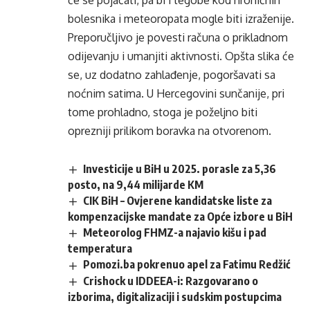
će se pojačati, pa bi i tegobe kod hroničnih
bolesnika i meteoropata mogle biti izraženije.
Preporučljivo je povesti računa o prikladnom
odijevanju i umanjiti aktivnosti. Opšta slika će
se, uz dodatno zahlađenje, pogoršavati sa
noćnim satima. U Hercegovini sunčanije, pri
tome prohladno, stoga je poželjno biti
oprezniji prilikom boravka na otvorenom.
Investicije u BiH u 2025. porasle za 5,36
posto, na 9,44 milijarde KM
CIK BiH – Ovjerene kandidatske liste za
kompenzacijske mandate za Opće izbore u BiH
Meteorolog FHMZ-a najavio kišu i pad
temperatura
Pomozi.ba pokrenuo apel za Fatimu Redžić
Crishock u IDDEEA-i: Razgovarano o
izborima, digitalizaciji i sudskim postupcima