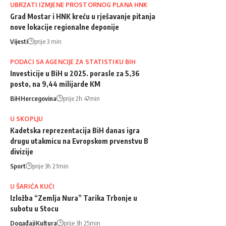
UBRZATI IZMJENE PROSTORNOG PLANA HNK
Grad Mostar i HNK kreću u rješavanje pitanja
nove lokacije regionalne deponije
Vijesti
prije 3 min
PODACI SA AGENCIJE ZA STATISTIKU BIH
Investicije u BiH u 2025. porasle za 5,36
posto, na 9,44 milijarde KM
BiH
Hercegovina
prije 2h 47min
U SKOPLJU
Kadetska reprezentacija BiH danas igra
drugu utakmicu na Evropskom prvenstvu B
divizije
Sport
prije 3h 21min
U ŠARIĆA KUĆI
Izložba “Zemlja Nura” Tarika Trbonje u
subotu u Stocu
Događaji
Kultura
prije 3h 25min