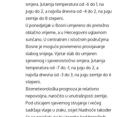
smjera. Jutarnja temperatura od -6 do 1, na
jugu do 2, a najviša dnevna od -4 do 2, na jugu
zemlje do 8 stepeni.
U ponedjeljak u Bosni umjereno do pretežno
oblačno vrijeme, a u Hercegovini uglavnom
sunčano. U centralnim i istočnim područjima
Bosne je moguće povremeno provijavanje
slabog snijega. Vjetar slab do umjeren
sjevernog i sjeveroistočno smjera. Jutarnja
temperatura od -7 do -1, na jugu do 2, a
najviša dnevna od -3 do 3, na jugu zemlje do 6
stepeni.
Biometeorološka prognoza je relativno
nepovoljna, naročito u unutrašnjosti zemlje.
Pod uticajem sjevernog strujanja i većeg
sadržaja vlage u zraku, osjet hladnoće također