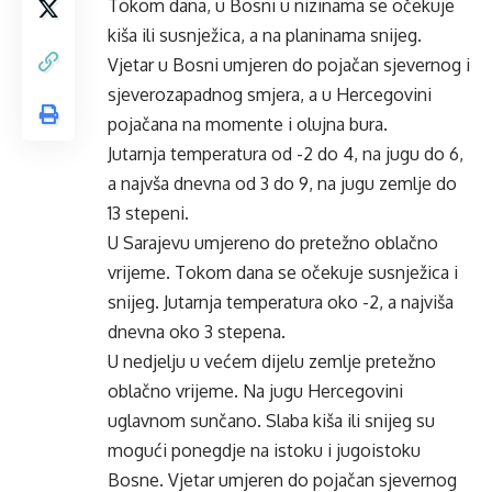
Tokom dana, u Bosni u nizinama se očekuje
kiša ili susnježica, a na planinama snijeg.
Vjetar u Bosni umjeren do pojačan sjevernog i
sjeverozapadnog smjera, a u Hercegovini
pojačana na momente i olujna bura.
Jutarnja temperatura od -2 do 4, na jugu do 6,
a najvša dnevna od 3 do 9, na jugu zemlje do
13 stepeni.
U Sarajevu umjereno do pretežno oblačno
vrijeme. Tokom dana se očekuje susnježica i
snijeg. Jutarnja temperatura oko -2, a najviša
dnevna oko 3 stepena.
U nedjelju u većem dijelu zemlje pretežno
oblačno vrijeme. Na jugu Hercegovini
uglavnom sunčano. Slaba kiša ili snijeg su
mogući ponegdje na istoku i jugoistoku
Bosne. Vjetar umjeren do pojačan sjevernog