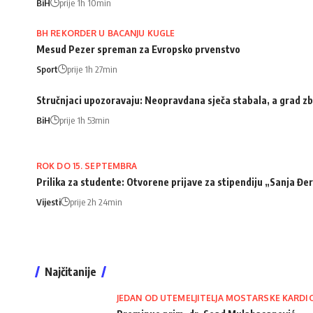
BiH
prije 1h 10min
BH REKORDER U BACANJU KUGLE
Mesud Pezer spreman za Evropsko prvenstvo
Sport
prije 1h 27min
Stručnjaci upozoravaju: Neopravdana sječa stabala, a grad zb
BiH
prije 1h 53min
ROK DO 15. SEPTEMBRA
Prilika za studente: Otvorene prijave za stipendiju „Sanja Đ
Vijesti
prije 2h 24min
Najčitanije
JEDAN OD UTEMELJITELJA MOSTARSKE KARDI