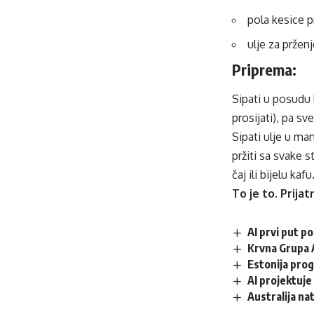
pola kesice p
ulje za pržen
Priprema:
Sipati u posudu 
prosijati), pa sv
Sipati ulje u man
pržiti sa svake 
čaj ili bijelu kafu
To je to. Prijat
AI prvi put p
Krvna Grupa 
Estonija prog
AI projektuj
Australija na