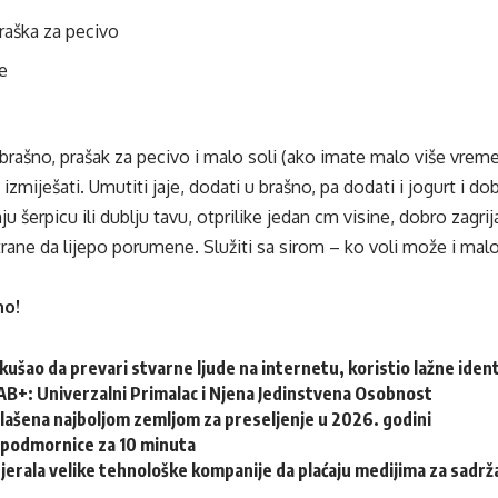
raška za pecivo
je
brašno, prašak za pecivo i malo soli (ako imate malo više vreme
e izmiješati. Umutiti jaje, dodati u brašno, pa dodati i jogurt i do
ju šerpicu ili dublju tavu, otprilike jedan cm visine, dobro zagrij
strane da lijepo porumene. Služiti sa sirom – ko voli može i mal
.
no!
okušao da prevari stvarne ljude na internetu, koristio lažne ide
AB+: Univerzalni Primalac i Njena Jedinstvena Osobnost
lašena najboljom zemljom za preseljenje u 2026. godini
e podmornice za 10 minuta
tjerala velike tehnološke kompanije da plaćaju medijima za sadrž