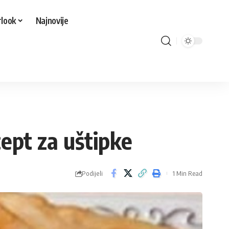
look
Najnovije
cept za uštipke
Podijeli
1 Min Read