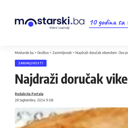
10 godina sa
Mostarski.ba
>
Društvo
>
Zanimljivosti
>
Najdraži doručak vikendom: Ovo je n
ZANIMLJIVOSTI
Najdraži doručak vike
Redakcija Portala
28 Septembra, 2024 9:08