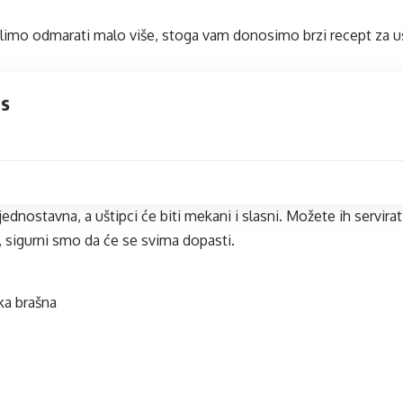
imo odmarati malo više, stoga vam donosimo brzi recept za ušt
ts
jednostavna, a uštipci će biti mekani i slasni. Možete ih servira
g, sigurni smo da će se svima dopasti.
ika brašna