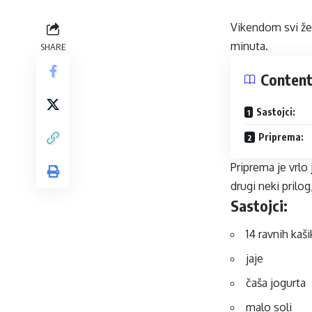
Vikendom svi žel
minuta.
SHARE
Conten
Sastojci:
Priprema:
Priprema je vrlo 
drugi neki prilo
Sastojci:
14 ravnih kaš
jaje
čaša jogurta
malo soli