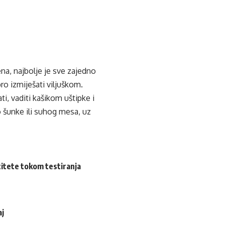
na, najbolje je sve zajedno
bro izmiješati viljuškom.
ati, vaditi kašikom uštipke i
o šunke ili suhog mesa, uz
ntitete tokom testiranja
aj