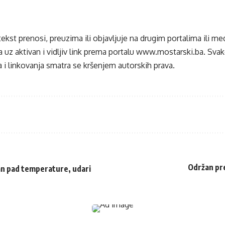
tekst prenosi, preuzima ili objavljuje na drugim portalima ili m
 uz aktivan i vidljiv link prema portalu
www.mostarski.ba
. Sva
 i linkovanja smatra se kršenjem autorskih prava.
Održan pre
an pad temperature, udari