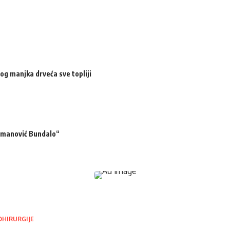
og manjka drveća sve topliji
ermanović Bundalo“
OHIRURGIJE