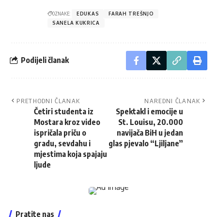
OZNAKE:
EDUKAS
FARAH TREŠNJO
SANELA KUKRICA
Podijeli članak
PRETHODNI ČLANAK
NAREDNI ČLANAK
Četiri studenta iz
Spektakl i emocije u
Mostara kroz video
St. Louisu, 20.000
ispričala priču o
navijača BiH u jedan
gradu, sevdahu i
glas pjevalo “Ljiljane”
mjestima koja spajaju
ljude
Pratite nas