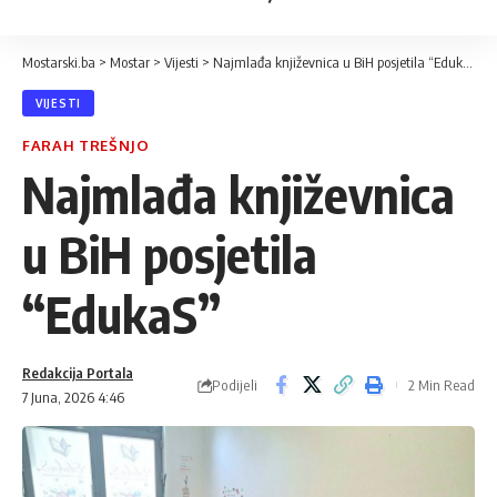
Mostarski.ba
>
Mostar
>
Vijesti
>
Najmlađa književnica u BiH posjetila “EdukaS”
VIJESTI
FARAH TREŠNJO
Najmlađa književnica
u BiH posjetila
“EdukaS”
Redakcija Portala
Podijeli
2 Min Read
7 Juna, 2026 4:46