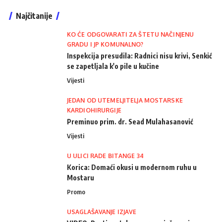
Najčitanije
KO ĆE ODGOVARATI ZA ŠTETU NAČINJENU
GRADU I JP KOMUNALNO?
Inspekcija presudila: Radnici nisu krivi, Senkić
se zapetljala k'o pile u kučine
Vijesti
JEDAN OD UTEMELJITELJA MOSTARSKE
KARDIOHIRURGIJE
Preminuo prim. dr. Sead Mulahasanović
Vijesti
U ULICI RADE BITANGE 34
Korica: Domaći okusi u modernom ruhu u
Mostaru
Promo
USAGLAŠAVANJE IZJAVE