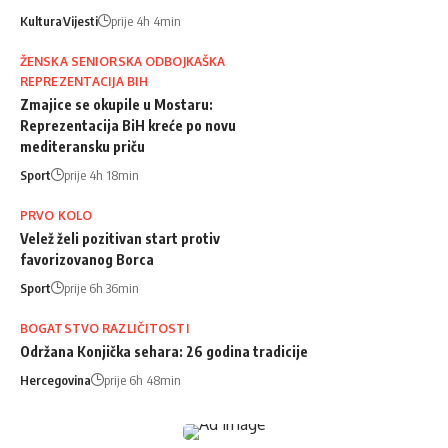
Kultura
Vijesti
prije 4h 4min
ŽENSKA SENIORSKA ODBOJKAŠKA
REPREZENTACIJA BIH
Zmajice se okupile u Mostaru:
Reprezentacija BiH kreće po novu
mediteransku priču
Sport
prije 4h 18min
PRVO KOLO
Velež želi pozitivan start protiv
favorizovanog Borca
Sport
prije 6h 36min
BOGATSTVO RAZLIČITOSTI
Održana Konjička sehara: 26 godina tradicije
Hercegovina
prije 6h 48min