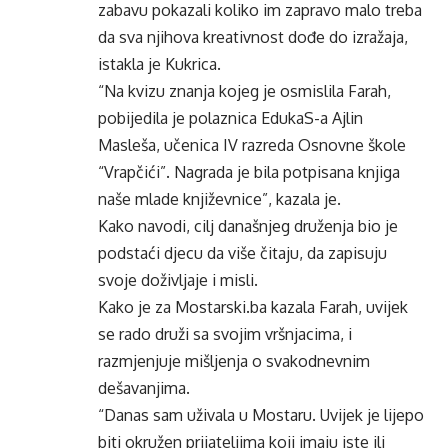
zabavu pokazali koliko im zapravo malo treba
da sva njihova kreativnost dođe do izražaja,
istakla je Kukrica.
“Na kvizu znanja kojeg je osmislila Farah,
pobijedila je polaznica EdukaS-a Ajlin
Masleša, učenica IV razreda Osnovne škole
“Vrapčići”. Nagrada je bila potpisana knjiga
naše mlade književnice”, kazala je.
Kako navodi, cilj današnjeg druženja bio je
podstaći djecu da više čitaju, da zapisuju
svoje doživljaje i misli.
Kako je za Mostarski.ba kazala Farah, uvijek
se rado druži sa svojim vršnjacima, i
razmjenjuje mišljenja o svakodnevnim
dešavanjima.
“Danas sam uživala u Mostaru. Uvijek je lijepo
biti okružen prijateljima koji imaju iste ili