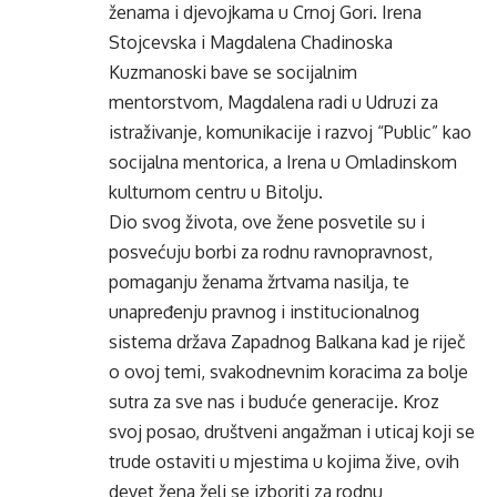
ženama i djevojkama u Crnoj Gori. Irena
Stojcevska i Magdalena Chadinoska
Kuzmanoski bave se socijalnim
mentorstvom, Magdalena radi u Udruzi za
istraživanje, komunikacije i razvoj “Public” kao
socijalna mentorica, a Irena u Omladinskom
kulturnom centru u Bitolju.
Dio svog života, ove žene posvetile su i
posvećuju borbi za rodnu ravnopravnost,
pomaganju ženama žrtvama nasilja, te
unapređenju pravnog i institucionalnog
sistema država Zapadnog Balkana kad je riječ
o ovoj temi, svakodnevnim koracima za bolje
sutra za sve nas i buduće generacije. Kroz
svoj posao, društveni angažman i uticaj koji se
trude ostaviti u mjestima u kojima žive, ovih
devet žena želi se izboriti za rodnu