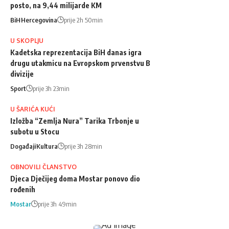
posto, na 9,44 milijarde KM
BiH
Hercegovina
prije 2h 50min
U SKOPLJU
Kadetska reprezentacija BiH danas igra
drugu utakmicu na Evropskom prvenstvu B
divizije
Sport
prije 3h 23min
U ŠARIĆA KUĆI
Izložba “Zemlja Nura” Tarika Trbonje u
subotu u Stocu
Događaji
Kultura
prije 3h 28min
OBNOVILI ČLANSTVO
Djeca Dječijeg doma Mostar ponovo dio
rođenih
Mostar
prije 3h 49min