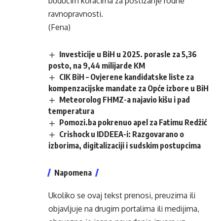
budućim koracima za postizanje rodne
ravnopravnosti.
(Fena)
Investicije u BiH u 2025. porasle za 5,36
posto, na 9,44 milijarde KM
CIK BiH – Ovjerene kandidatske liste za
kompenzacijske mandate za Opće izbore u BiH
Meteorolog FHMZ-a najavio kišu i pad
temperatura
Pomozi.ba pokrenuo apel za Fatimu Redžić
Crishock u IDDEEA-i: Razgovarano o
izborima, digitalizaciji i sudskim postupcima
Napomena
Ukoliko se ovaj tekst prenosi, preuzima ili
objavljuje na drugim portalima ili medijima,