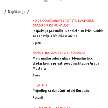
Najčitanije
KO ĆE ODGOVARATI ZA ŠTETU NAČINJENU
GRADU I JP KOMUNALNO?
Inspekcija presudila: Radnici nisu krivi, Senkić
se zapetljala k'o pile u kučine
Vijesti
MOŽE LI IKO ZAUSTAVITI KORDIĆA?
Malo mačku teleća glava: Monarhistički
vladar koji je privatizovao institucije Grada
Mostara
Teme
PRIJATNO
Prijedlog za današnji ručak/ Buredžici
Recepti
U ULICI RADE BITANGE 34