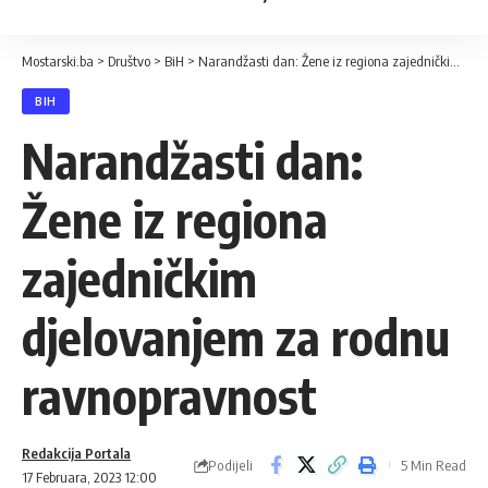
Mostarski.ba
>
Društvo
>
BiH
>
Narandžasti dan: Žene iz regiona zajedničkim djelovanjem za rodnu ravnopravnost
BIH
Narandžasti dan:
Žene iz regiona
zajedničkim
djelovanjem za rodnu
ravnopravnost
Redakcija Portala
Podijeli
5 Min Read
17 Februara, 2023 12:00