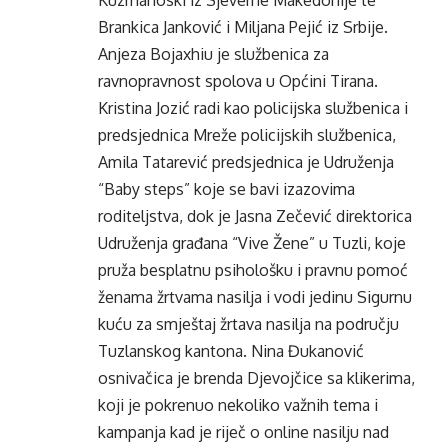
Kuzmanoski iz Sjeverne Makedonije te
Brankica Janković i Miljana Pejić iz Srbije.
Anjeza Bojaxhiu je službenica za
ravnopravnost spolova u Općini Tirana.
Kristina Jozić radi kao policijska službenica i
predsjednica Mreže policijskih službenica,
Amila Tatarević predsjednica je Udruženja
“Baby steps” koje se bavi izazovima
roditeljstva, dok je Jasna Zečević direktorica
Udruženja građana “Vive Žene” u Tuzli, koje
pruža besplatnu psihološku i pravnu pomoć
ženama žrtvama nasilja i vodi jedinu Sigurnu
kuću za smještaj žrtava nasilja na području
Tuzlanskog kantona. Nina Đukanović
osnivačica je brenda Djevojčice sa klikerima,
koji je pokrenuo nekoliko važnih tema i
kampanja kad je riječ o online nasilju nad