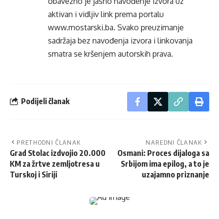
obavezno je jasno navođenje izvora uz
aktivan i vidljiv link prema portalu
www.mostarski.ba
. Svako preuzimanje
sadržaja bez navođenja izvora i linkovanja
smatra se kršenjem autorskih prava.
Podijeli članak
PRETHODNI ČLANAK
NAREDNI ČLANAK
Grad Stolac izdvojio 20.000
Osmani: Proces dijaloga sa
KM za žrtve zemljotresa u
Srbijom ima epilog, a to je
Turskoj i Siriji
uzajamno priznanje