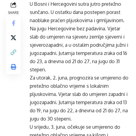
U Bosni i Hercegovini sutra jutro pretežno
sunčano. U ostatku dana postepen porast
SHARE
naoblake praćen pljuskovima i grmljavinom.
Na jugu Hercegovine bez padavina. Vjetar
slab do umjeren na sjeveru zemlje sjeverni i
sjeverozapadni, a u ostalim područjima južni i
jugozapadni. Jutarnja temperatura zraka od 16
do 23, a dnevna od 21 do 27, na jugu do 31
stepen.
Za utorak, 2. juna, prognozira se umjereno do
pretežno oblačno vrijeme s lokalnim
pljuskovima. Vjetar slab do umjeren zapadni i
jugozapadni. Jutarnja temperatura zraka od 13
do 19, na jugu do 22, a dnevna od 21 do 27, na
jugu do 30 stepeni.
U srijedu, 3. juna, očekuje se umjereno do
pretežno oblačno vrijeme sa kišom i