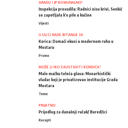
GRADU I JP KOMUNALNO?
Inspekcija presudila: Radnici nisu krivi, Senkić
se zapetljala k'o pile u kučine
Vijesti
U ULICI RADE BITANGE 34
Korica: Domaći okusi u modernom ruhu u
Mostaru
Promo
MOŽE LI IKO ZAUSTAVITI KORDIĆA?
Malo mačku teleća glava: Monarhistički
vladar koji je privatizovao institucije Grada
Mostara
Teme
PRIJATNO
Prijedlog za današnji ručak/ Buredžici
Recepti