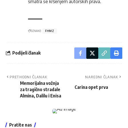
smatra se kršenjem autorskih prava.
OZNAKE:
FHMZ
Podijeli članak
PRETHODNI ČLANAK
NAREDNI ČLANAK
Memorijalna vožnja
Carina opet prva
za tragično stradale
Almina, Dalilu i Enisa
Pratite nas