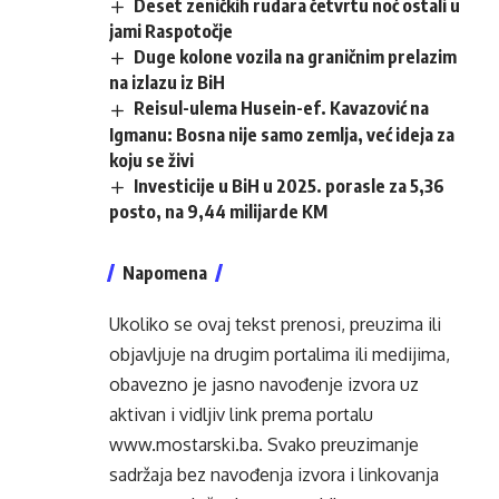
Deset zeničkih rudara četvrtu noć ostali u
jami Raspotočje
Duge kolone vozila na graničnim prelazim
na izlazu iz BiH
Reisul-ulema Husein-ef. Kavazović na
Igmanu: Bosna nije samo zemlja, već ideja za
koju se živi
Investicije u BiH u 2025. porasle za 5,36
posto, na 9,44 milijarde KM
Napomena
Ukoliko se ovaj tekst prenosi, preuzima ili
objavljuje na drugim portalima ili medijima,
obavezno je jasno navođenje izvora uz
aktivan i vidljiv link prema portalu
www.mostarski.ba
. Svako preuzimanje
sadržaja bez navođenja izvora i linkovanja