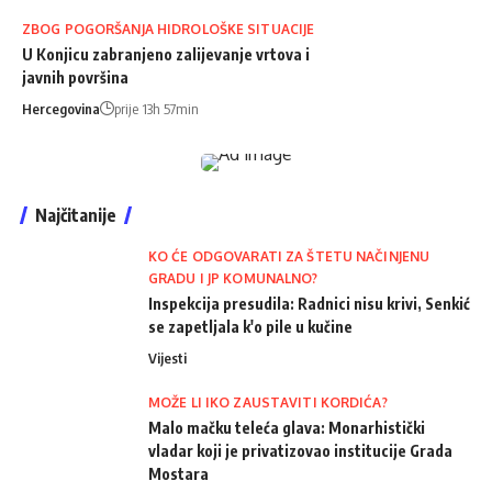
ZBOG POGORŠANJA HIDROLOŠKE SITUACIJE
U Konjicu zabranjeno zalijevanje vrtova i
javnih površina
Hercegovina
prije 13h 57min
Najčitanije
KO ĆE ODGOVARATI ZA ŠTETU NAČINJENU
GRADU I JP KOMUNALNO?
Inspekcija presudila: Radnici nisu krivi, Senkić
se zapetljala k'o pile u kučine
Vijesti
MOŽE LI IKO ZAUSTAVITI KORDIĆA?
Malo mačku teleća glava: Monarhistički
vladar koji je privatizovao institucije Grada
Mostara