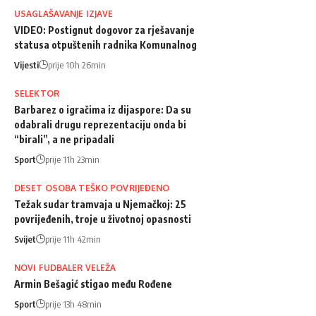
USAGLAŠAVANJE IZJAVE
VIDEO: Postignut dogovor za rješavanje
statusa otpuštenih radnika Komunalnog
Vijesti
prije 10h 26min
SELEKTOR
Barbarez o igračima iz dijaspore: Da su
odabrali drugu reprezentaciju onda bi
“birali”, a ne pripadali
Sport
prije 11h 23min
DESET OSOBA TEŠKO POVRIJEĐENO
Težak sudar tramvaja u Njemačkoj: 25
povrijeđenih, troje u životnoj opasnosti
Svijet
prije 11h 42min
NOVI FUDBALER VELEŽA
Armin Bešagić stigao među Rođene
Sport
prije 13h 48min