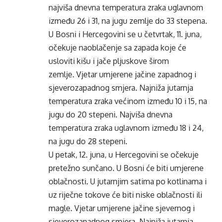
najviša dnevna temperatura zraka uglavnom
između 26 i 31, na jugu zemlje do 33 stepena.
U Bosni i Hercegovini se u četvrtak, 11. juna,
očekuje naoblačenje sa zapada koje će
usloviti kišu i jače pljuskove širom
zemlje. Vjetar umjerene jačine zapadnog i
sjeverozapadnog smjera. Najniža jutarnja
temperatura zraka većinom između 10 i 15, na
jugu do 20 stepeni. Najviša dnevna
temperatura zraka uglavnom između 18 i 24,
na jugu do 28 stepeni.
U petak, 12. juna, u Hercegovini se očekuje
pretežno sunčano. U Bosni će biti umjerene
oblačnosti. U jutarnjim satima po kotlinama i
uz riječne tokove će biti niske oblačnosti ili
magle. Vjetar umjerene jačine sjevernog i
sjeverozapadnog smjera. Najniža jutarnja