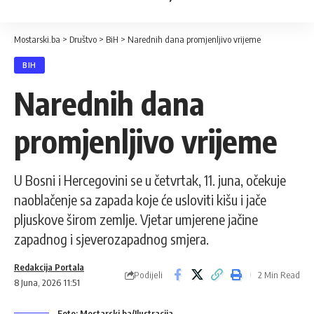
Mostarski.ba
>
Društvo
>
BiH
>
Narednih dana promjenljivo vrijeme
BIH
Narednih dana
promjenljivo vrijeme
U Bosni i Hercegovini se u četvrtak, 11. juna, očekuje
naoblačenje sa zapada koje će usloviti kišu i jače
pljuskove širom zemlje. Vjetar umjerene jačine
zapadnog i sjeverozapadnog smjera.
Redakcija Portala
Podijeli
2 Min Read
8 Juna, 2026 11:51
Foto: Mostarski.ba/Ilustracija