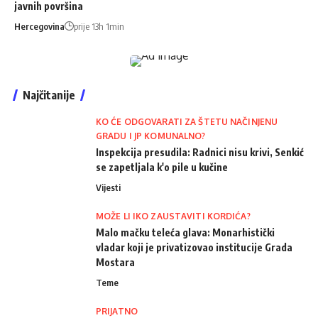
javnih površina
Hercegovina
prije 13h 1min
Najčitanije
KO ĆE ODGOVARATI ZA ŠTETU NAČINJENU
GRADU I JP KOMUNALNO?
Inspekcija presudila: Radnici nisu krivi, Senkić
se zapetljala k'o pile u kučine
Vijesti
MOŽE LI IKO ZAUSTAVITI KORDIĆA?
Malo mačku teleća glava: Monarhistički
vladar koji je privatizovao institucije Grada
Mostara
Teme
PRIJATNO