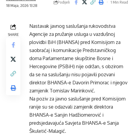
Podijeli
1 Min Read
18 Maja, 2026 13:28
Nastavak javnog saslušanja rukovodstva
Agencije za pružanje usluga u vazdušnoj
SHARE
plovidbi BiH (BHANSA) pred Komisijom za
saobraćaj i komunikacije Predstavničkog
doma Parlamentarne skupštine Bosne i
Hercegovine (PSBiH) nije održan, s obzirom
da se na saslušanju nisu pojavili pozvani
direktor BHANSA-e Davorin Primorac i njegov
zamjenik Tomislav Marinković.
Na poziv za javno saslušanje pred Komisijom
ranije su se odazvali zamjenik direktora
BHANSA-e Sanjin Hadžiomerović i
predsjedavajuća Savjeta BHANSA-e Sanja
Škuletić-Malagić.