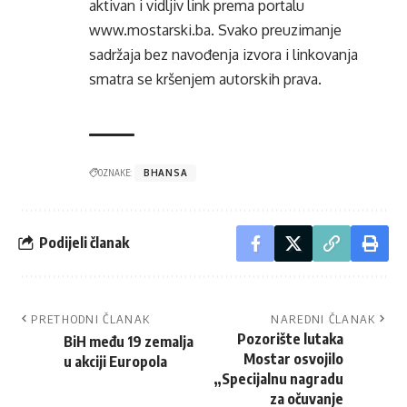
aktivan i vidljiv link prema portalu
www.mostarski.ba
. Svako preuzimanje
sadržaja bez navođenja izvora i linkovanja
smatra se kršenjem autorskih prava.
OZNAKE:
BHANSA
Podijeli članak
PRETHODNI ČLANAK
NAREDNI ČLANAK
Pozorište lutaka
BiH među 19 zemalja
Mostar osvojilo
u akciji Europola
„Specijalnu nagradu
za očuvanje