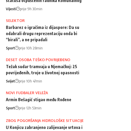
statusa otpuštenih radnika Komunalnog
Vijesti
prije 9h 30min
SELEKTOR
Barbarez o igračima iz dijaspore: Da su
odabrali drugu reprezentaciju onda bi
“birali”, a ne pripadali
Sport
prije 10h 28min
DESET OSOBA TEŠKO POVRIJEĐENO
Težak sudar tramvaja u Njemačkoj: 25
povrijeđenih, troje u životnoj opasnosti
Svijet
prije 10h 47min
NOVI FUDBALER VELEŽA
Armin Bešagić stigao među Rođene
Sport
prije 12h 53min
ZBOG POGORŠANJA HIDROLOŠKE SITUACIJE
U Konjicu zabranjeno zalijevanje vrtova i