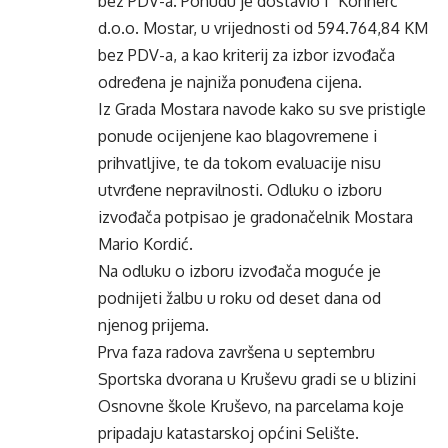
bez PDV-a. Ponudu je dostavio i “Konherc”
d.o.o. Mostar, u vrijednosti od 594.764,84 KM
bez PDV-a, a kao kriterij za izbor izvođača
određena je najniža ponuđena cijena.
Iz Grada Mostara navode kako su sve pristigle
ponude ocijenjene kao blagovremene i
prihvatljive, te da tokom evaluacije nisu
utvrđene nepravilnosti. Odluku o izboru
izvođača potpisao je gradonačelnik Mostara
Mario Kordić.
Na odluku o izboru izvođača moguće je
podnijeti žalbu u roku od deset dana od
njenog prijema.
Prva faza radova završena u septembru
Sportska dvorana u Kruševu gradi se u blizini
Osnovne škole Kruševo, na parcelama koje
pripadaju katastarskoj općini Selište.