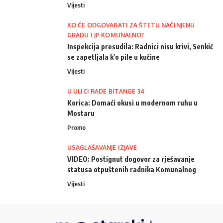
Vijesti
KO ĆE ODGOVARATI ZA ŠTETU NAČINJENU
GRADU I JP KOMUNALNO?
Inspekcija presudila: Radnici nisu krivi, Senkić
se zapetljala k'o pile u kučine
Vijesti
U ULICI RADE BITANGE 34
Korica: Domaći okusi u modernom ruhu u
Mostaru
Promo
USAGLAŠAVANJE IZJAVE
VIDEO: Postignut dogovor za rješavanje
statusa otpuštenih radnika Komunalnog
Vijesti