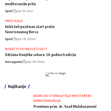
mediteransku priču
Sport
prije 9h 2min
PRVO KOLO
Velež želi pozitivan start protiv
favorizovanog Borca
Sport
prije 11h 20min
BOGATSTVO RAZLIČITOSTI
Održana Konjička sehara: 26 godina tradicije
Hercegovina
prije 11h 31min
Najčitanije
JEDAN OD UTEMELJITELJA MOSTARSKE
KARDIOHIRURGIJE
Preminuo prim. dr. Sead Mulahasanović