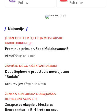
Follow
Subscribe
Najnovije
JEDAN OD UTEMELJITELJA MOSTARSKE
KARDIOHIRURGIJE
Preminuo prim. dr. Sead Mulahasanović
Vijesti
prije 6h 38min
ZAVRŠIO DUGO OČEKIVANI ALBUM
Dado Sejdievski predstavio novu pjesmu
“Budalo”
Kultura
Vijesti
prije 8h 47min
ŽENSKA SENIORSKA ODBOJKAŠKA
REPREZENTACIJA BIH
Zmajice se okupile u Mostaru:
Reprezentacija BiH kreće po novu