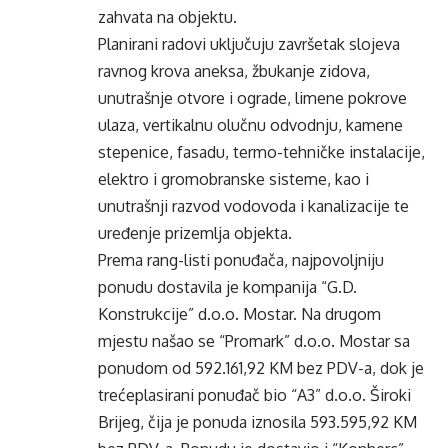
zahvata na objektu.
Planirani radovi uključuju završetak slojeva
ravnog krova aneksa, žbukanje zidova,
unutrašnje otvore i ograde, limene pokrove
ulaza, vertikalnu olučnu odvodnju, kamene
stepenice, fasadu, termo-tehničke instalacije,
elektro i gromobranske sisteme, kao i
unutrašnji razvod vodovoda i kanalizacije te
uređenje prizemlja objekta.
Prema rang-listi ponuđača, najpovoljniju
ponudu dostavila je kompanija “G.D.
Konstrukcije” d.o.o. Mostar. Na drugom
mjestu našao se “Promark” d.o.o. Mostar sa
ponudom od 592.161,92 KM bez PDV-a, dok je
trećeplasirani ponuđač bio “A3” d.o.o. Široki
Brijeg, čija je ponuda iznosila 593.595,92 KM