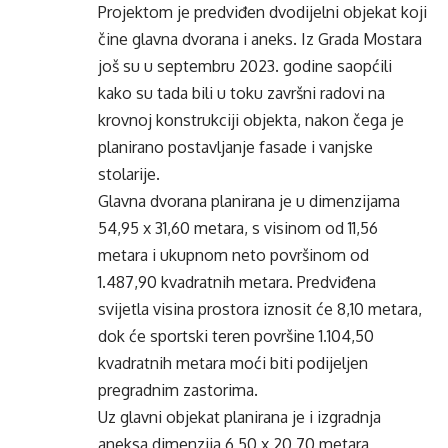
Projektom je predviđen dvodijelni objekat koji
čine glavna dvorana i aneks. Iz Grada Mostara
još su u septembru 2023. godine saopćili
kako su tada bili u toku završni radovi na
krovnoj konstrukciji objekta, nakon čega je
planirano postavljanje fasade i vanjske
stolarije.
Glavna dvorana planirana je u dimenzijama
54,95 x 31,60 metara, s visinom od 11,56
metara i ukupnom neto površinom od
1.487,90 kvadratnih metara. Predviđena
svijetla visina prostora iznosit će 8,10 metara,
dok će sportski teren površine 1.104,50
kvadratnih metara moći biti podijeljen
pregradnim zastorima.
Uz glavni objekat planirana je i izgradnja
aneksa dimenzija 6,50 x 20,70 metara,