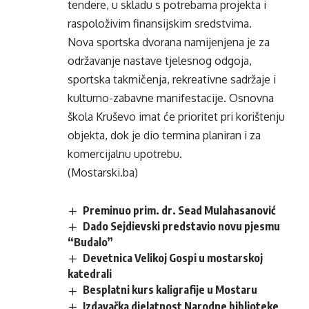
tendere, u skladu s potrebama projekta i
raspoloživim finansijskim sredstvima.
Nova sportska dvorana namijenjena je za
održavanje nastave tjelesnog odgoja,
sportska takmičenja, rekreativne sadržaje i
kulturno-zabavne manifestacije. Osnovna
škola Kruševo imat će prioritet pri korištenju
objekta, dok je dio termina planiran i za
komercijalnu upotrebu.
(Mostarski.ba)
Preminuo prim. dr. Sead Mulahasanović
Dado Sejdievski predstavio novu pjesmu
“Budalo”
Devetnica Velikoj Gospi u mostarskoj
katedrali
Besplatni kurs kaligrafije u Mostaru
Izdavačka djelatnost Narodne biblioteke