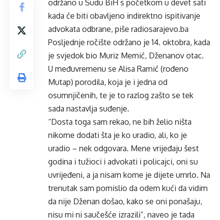
održano u Sudu BiH s početkom u devet sati
kada će biti obavljeno indirektno ispitivanje
advokata odbrane, piše radiosarajevo.ba
Posljednje ročište održano je 14. oktobra, kada
je svjedok bio Muriz Memić, Dženanov otac.
U međuvremenu se Alisa Ramić (rođeno
Mutap) porodila, koja je i jedna od
osumnjičenih, te je to razlog zašto se tek
sada nastavlja suđenje.
“Dosta toga sam rekao, ne bih želio ništa
nikome dodati šta je ko uradio, ali, ko je
uradio – nek odgovara. Mene vrijeđaju šest
godina i tužioci i advokati i policajci, oni su
uvrijeđeni, a ja nisam kome je dijete umrlo. Na
trenutak sam pomislio da odem kući da vidim
da nije Dženan došao, kako se oni ponašaju,
nisu mi ni saučešće izrazili”, naveo je tada