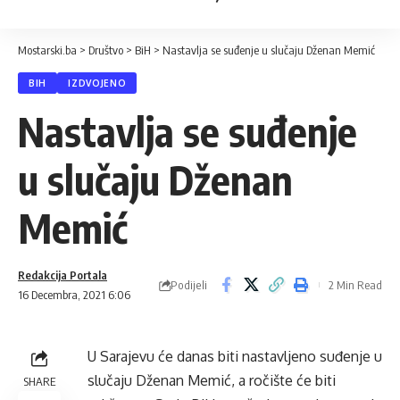
Mostarski.ba
>
Društvo
>
BiH
>
Nastavlja se suđenje u slučaju Dženan Memić
BIH
IZDVOJENO
Nastavlja se suđenje
u slučaju Dženan
Memić
Redakcija Portala
Podijeli
2 Min Read
16 Decembra, 2021 6:06
U Sarajevu će danas biti nastavljeno suđenje u
slučaju Dženan Memić, a ročište će biti
SHARE