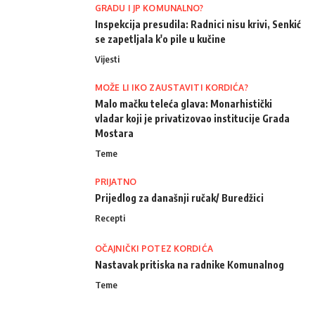
GRADU I JP KOMUNALNO?
Inspekcija presudila: Radnici nisu krivi, Senkić
se zapetljala k'o pile u kučine
Vijesti
MOŽE LI IKO ZAUSTAVITI KORDIĆA?
Malo mačku teleća glava: Monarhistički
vladar koji je privatizovao institucije Grada
Mostara
Teme
PRIJATNO
Prijedlog za današnji ručak/ Buredžici
Recepti
OČAJNIČKI POTEZ KORDIĆA
Nastavak pritiska na radnike Komunalnog
Teme