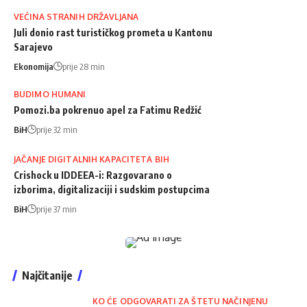
VEĆINA STRANIH DRŽAVLJANA
Juli donio rast turističkog prometa u Kantonu
Sarajevo
Ekonomija
prije 28 min
BUDIMO HUMANI
Pomozi.ba pokrenuo apel za Fatimu Redžić
BiH
prije 32 min
JAČANJE DIGITALNIH KAPACITETA BIH
Crishock u IDDEEA-i: Razgovarano o
izborima, digitalizaciji i sudskim postupcima
BiH
prije 37 min
Najčitanije
KO ĆE ODGOVARATI ZA ŠTETU NAČINJENU