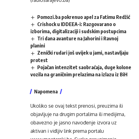
(radiosarajevo.ba)
Pomozi.ba pokrenuo apel za Fatimu Redžić
Crishock u IDDEEA-i: Razgovarano o
izborima, digitalizaciji i sudskim postupcima
Tri dana avanture na Jahorini i Ravnoj
planini
Zenički rudari još uvijek u jami, nastavljaju
protest
Pojačan intenzitet saobraćaja, duge kolone
vozila na graničnim prelazima na izlazu iz BiH
Napomena
Ukoliko se ovaj tekst prenosi, preuzima ili
objavljuje na drugim portalima ili medijima,
obavezno je jasno navođenje izvora uz
aktivan i vidljiv link prema portalu