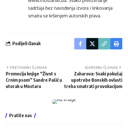
www.mostarski.ba
. Svako preuzimanje
sadržaja bez navođenja izvora i linkovanja
smatra se kršenjem autorskih prava.
Podijeli članak
PRETHODNI ČLANAK
NAREDNI ČLANAK
Promocija knjige “Život s
Zaharova: Svaki pokušaj
Crnim psom” Sandre Pašić u
upotrebe Bonskih ovlasti
utorak u Mostaru
treba smatrati provokacijom
Pratite nas