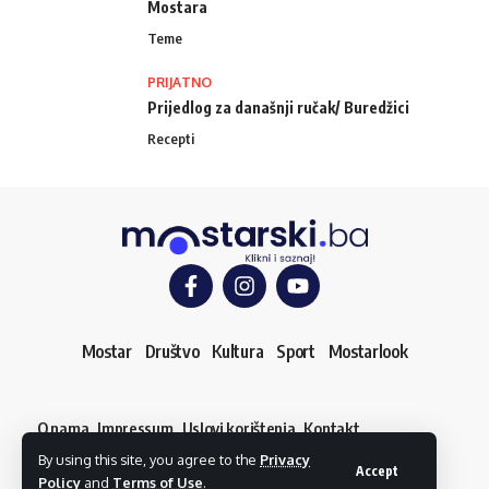
Mostara
Teme
PRIJATNO
Prijedlog za današnji ručak/ Buredžici
Recepti
Mostar
Društvo
Kultura
Sport
Mostarlook
O nama
Impressum
Uslovi korištenja
Kontakt
Dojavi vijest
By using this site, you agree to the
Privacy
© mostarski.ba. Sva prava pridržana
Accept
Policy
and
Terms of Use
.