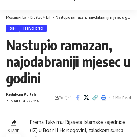
Mostarski.ba
>
Društvo
>
BiH
>
Nastupio ramazan, najodabraniji mjesec u godini
BIH
IZDVOJENO
Nastupio ramazan,
najodabraniji mjesec u
godini
Redakcija Portala
Podijeli
1 Min Read
22 Marta, 2023 20:32
Prema Takvimu Rijaseta Islamske zajednice
(IZ) u Bosni i Hercegovini, zalaskom sunca
SHARE