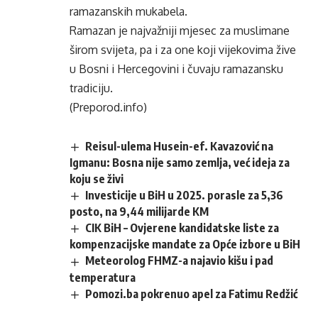
ramazanskih mukabela.
Ramazan je najvažniji mjesec za muslimane
širom svijeta, pa i za one koji vijekovima žive
u Bosni i Hercegovini i čuvaju ramazansku
tradiciju.
(Preporod.info)
Reisul-ulema Husein-ef. Kavazović na
Igmanu: Bosna nije samo zemlja, već ideja za
koju se živi
Investicije u BiH u 2025. porasle za 5,36
posto, na 9,44 milijarde KM
CIK BiH – Ovjerene kandidatske liste za
kompenzacijske mandate za Opće izbore u BiH
Meteorolog FHMZ-a najavio kišu i pad
temperatura
Pomozi.ba pokrenuo apel za Fatimu Redžić