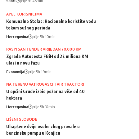
Sport
prije 3h 46min
APEL KORISNICIMA
Komunalno Stolac: Racionalno koristite vodu
tokom sušnog perioda
Hercegovina
prije 5h 10min
RASPISAN TENDER VRIJEDAN 70.000 KM
Zgrada Autocesta FBiH od 22 miliona KM
ulazi u novu fazu
Ekonomija
prije 5h 19min
NA TERENU VATROGASCI I AIR TRACTORI
U općini Grude izbio požar na više od 40
hektara
Hercegovina
prije 5h 32min
LIŠENI SLOBODE
Uhapšene dvije osobe zbog provale u
benzinsku pumpu u Konjicu