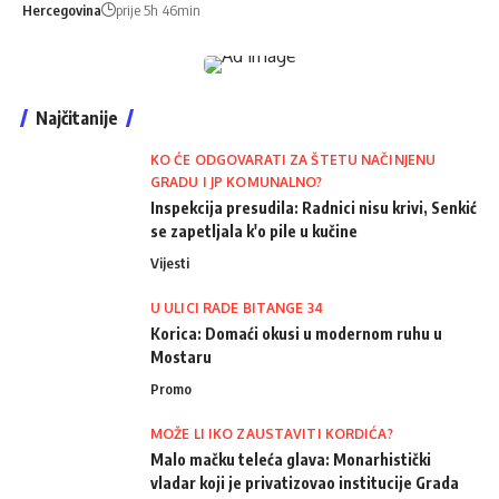
Hercegovina
prije 5h 46min
Najčitanije
KO ĆE ODGOVARATI ZA ŠTETU NAČINJENU
GRADU I JP KOMUNALNO?
Inspekcija presudila: Radnici nisu krivi, Senkić
se zapetljala k'o pile u kučine
Vijesti
U ULICI RADE BITANGE 34
Korica: Domaći okusi u modernom ruhu u
Mostaru
Promo
MOŽE LI IKO ZAUSTAVITI KORDIĆA?
Malo mačku teleća glava: Monarhistički
vladar koji je privatizovao institucije Grada