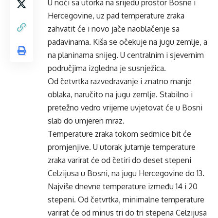
U noći sa utorka na srijedu prostor Bosne i
Hercegovine, uz pad temperature zraka
zahvatit će i novo jače naoblačenje sa
padavinama. Kiša se očekuje na jugu zemlje, a
na planinama snijeg. U centralnim i sjevernim
područjima izgledna je susnježica.
Od četvrtka razvedravanje i znatno manje
oblaka, naručito na jugu zemlje. Stabilno i
pretežno vedro vrijeme uvjetovat će u Bosni
slab do umjeren mraz.
Temperature zraka tokom sedmice bit će
promjenjive. U utorak jutarnje temperature
zraka varirat će od četiri do deset stepeni
Celzijusa u Bosni, na jugu Hercegovine do 13.
Najviše dnevne temperature između 14 i 20
stepeni. Od četvrtka, minimalne temperature
varirat će od minus tri do tri stepena Celzijusa