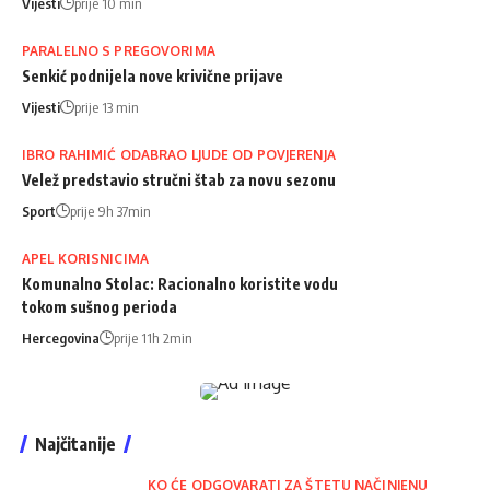
Vijesti
prije 10 min
PARALELNO S PREGOVORIMA
Senkić podnijela nove krivične prijave
Vijesti
prije 13 min
IBRO RAHIMIĆ ODABRAO LJUDE OD POVJERENJA
Velež predstavio stručni štab za novu sezonu
Sport
prije 9h 37min
APEL KORISNICIMA
Komunalno Stolac: Racionalno koristite vodu
tokom sušnog perioda
Hercegovina
prije 11h 2min
Najčitanije
KO ĆE ODGOVARATI ZA ŠTETU NAČINJENU