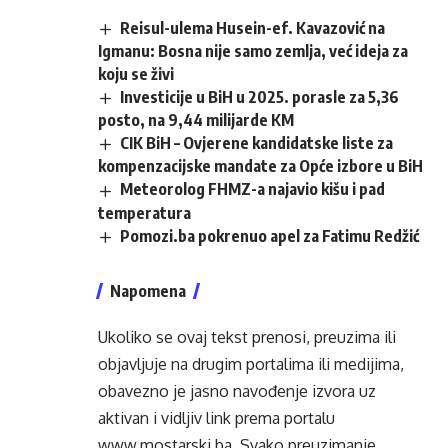
Reisul-ulema Husein-ef. Kavazović na
Igmanu: Bosna nije samo zemlja, već ideja za
koju se živi
Investicije u BiH u 2025. porasle za 5,36
posto, na 9,44 milijarde KM
CIK BiH – Ovjerene kandidatske liste za
kompenzacijske mandate za Opće izbore u BiH
Meteorolog FHMZ-a najavio kišu i pad
temperatura
Pomozi.ba pokrenuo apel za Fatimu Redžić
Napomena
Ukoliko se ovaj tekst prenosi, preuzima ili
objavljuje na drugim portalima ili medijima,
obavezno je jasno navođenje izvora uz
aktivan i vidljiv link prema portalu
www.mostarski.ba
. Svako preuzimanje