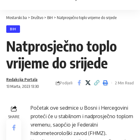
Mostarski.ba
>
Društvo
>
BiH
>
Natprosječno toplo vrijeme do srijede
BIH
Natprosječno toplo
vrijeme do srijede
Redakcija Portala
Podijeli
2 Min Read
13 Marta, 2023 13:30
Početak ove sedmice u Bosni i Hercegovini
proteći će u stabilnom i nadprosječno toplom
SHARE
vremenu, saopćio je Federalni
hidrometeorološki zavod (FHMZ).