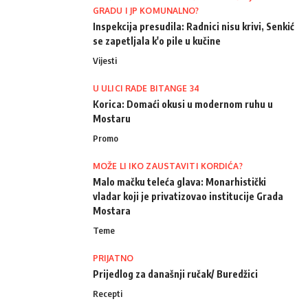
GRADU I JP KOMUNALNO?
Inspekcija presudila: Radnici nisu krivi, Senkić
se zapetljala k'o pile u kučine
Vijesti
U ULICI RADE BITANGE 34
Korica: Domaći okusi u modernom ruhu u
Mostaru
Promo
MOŽE LI IKO ZAUSTAVITI KORDIĆA?
Malo mačku teleća glava: Monarhistički
vladar koji je privatizovao institucije Grada
Mostara
Teme
PRIJATNO
Prijedlog za današnji ručak/ Buredžici
Recepti