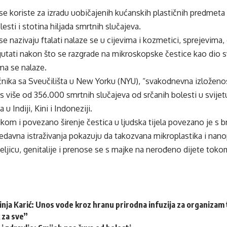
 se koriste za izradu uobičajenih kućanskih plastičnih predme
esti i stotina hiljada smrtnih slučajeva.
se nazivaju ftalati nalaze se u cijevima i kozmetici, sprejevima
utati nakon što se razgrade na mikroskopske čestice kao dio
ma se nalaze.
nika sa Sveučilišta u New Yorku (NYU), “svakodnevna izložen
 s više od 356.000 smrtnih slučajeva od srčanih bolesti u svije
u Indiji, Kini i Indoneziji.
kom i povezano širenje čestica u ljudska tijela povezano je s 
davna istraživanja pokazuju da takozvana mikroplastika i nano
eljicu, genitalije i prenose se s majke na nerođeno dijete tok
inja Karić: Unos vode kroz hranu prirodna infuzija za organizam
k za sve”