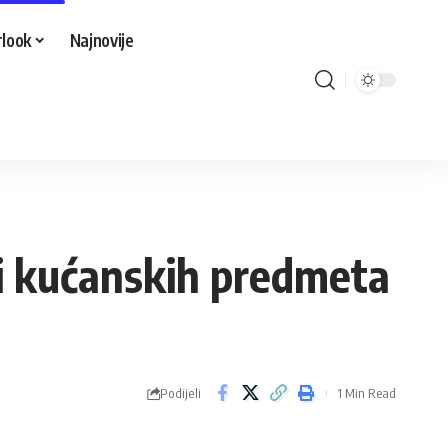
look
Najnovije
 i kućanskih predmeta
Podijeli
1 Min Read