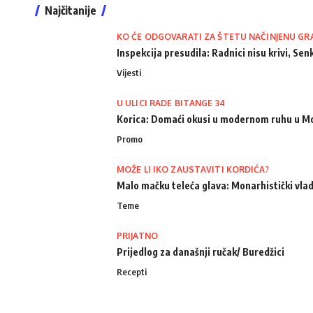
Najčitanije
KO ĆE ODGOVARATI ZA ŠTETU NAČINJENU GR
Inspekcija presudila: Radnici nisu krivi, Senk
Vijesti
U ULICI RADE BITANGE 34
Korica: Domaći okusi u modernom ruhu u M
Promo
MOŽE LI IKO ZAUSTAVITI KORDIĆA?
Malo mačku teleća glava: Monarhistički vlad
Teme
PRIJATNO
Prijedlog za današnji ručak/ Buredžici
Recepti