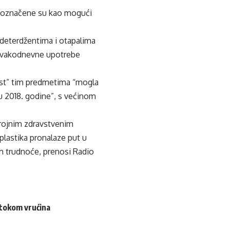
ta označene su kao mogući
, deterdžentima i otapalima
 svakodnevne upotrebe
ost” tim predmetima “mogla
tu 2018. godine”, s većinom
brojnim zdravstvenim
plastika pronalaze put u
om trudnoće, prenosi Radio
 tokom vrućina