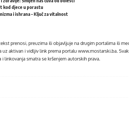
i zdravlje: Smijeh nas čuva od bolesti
t kod djece u porastu
izma i ishrana – Ključ za vitalnost
tekst prenosi, preuzima ili objavljuje na drugim portalima ili m
 uz aktivan i vidljiv link prema portalu
www.mostarski.ba
. Sva
 i linkovanja smatra se kršenjem autorskih prava.