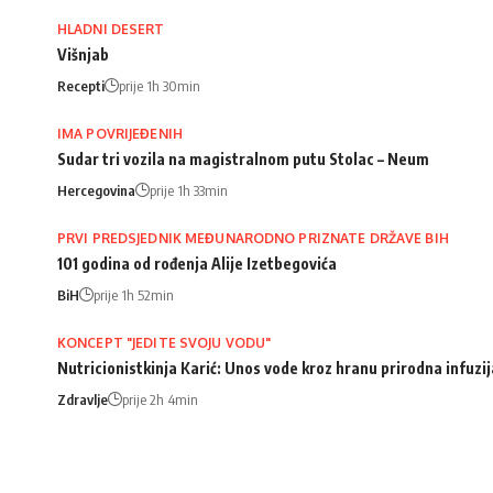
HLADNI DESERT
Višnjab
Recepti
prije 1h 30min
IMA POVRIJEĐENIH
Sudar tri vozila na magistralnom putu Stolac – Neum
Hercegovina
prije 1h 33min
PRVI PREDSJEDNIK MEĐUNARODNO PRIZNATE DRŽAVE BIH
101 godina od rođenja Alije Izetbegovića
BiH
prije 1h 52min
KONCEPT "JEDITE SVOJU VODU"
Nutricionistkinja Karić: Unos vode kroz hranu prirodna infuz
Zdravlje
prije 2h 4min