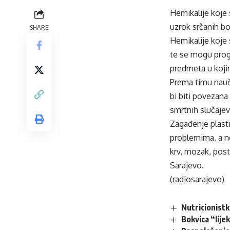
Hemikalije koje
uzrok srčanih bol
SHARE
Hemikalije koje 
te se mogu prog
predmeta u koji
Prema timu nauč
bi biti povezana
smrtnih slučajeva 
Zagađenje plasti
problemima, a ne
krv, mozak, post
Sarajevo.
(radiosarajevo)
Nutricionistk
Bokvica “lije