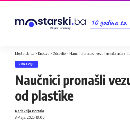
10 godina sa
Mostarski.ba
>
Društvo
>
Zdravlje
>
Naučnici pronašli vezu između srčanih b
ZDRAVLJE
Naučnici pronašli vez
od plastike
Redakcija Portala
3 Maja, 2025 19:00