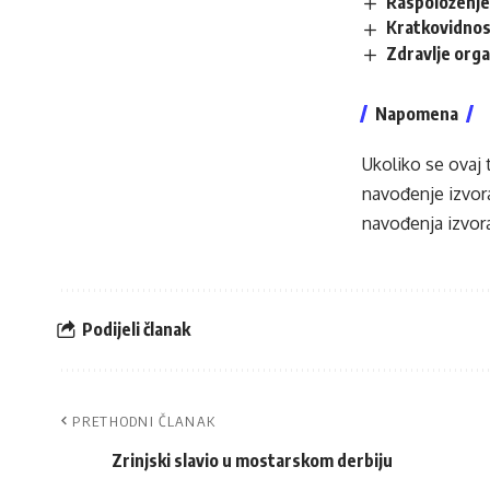
Raspoloženje 
Kratkovidnos
Zdravlje organ
Napomena
Ukoliko se ovaj 
navođenje izvora
navođenja izvora
Podijeli članak
PRETHODNI ČLANAK
Zrinjski slavio u mostarskom derbiju