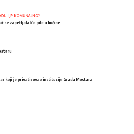
ADU I JP KOMUNALNO?
ić se zapetljala k'o pile u kučine
ostaru
ar koji je privatizovao institucije Grada Mostara