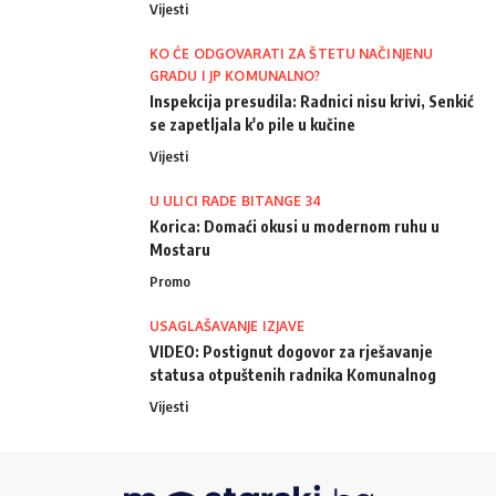
Vijesti
KO ĆE ODGOVARATI ZA ŠTETU NAČINJENU
GRADU I JP KOMUNALNO?
Inspekcija presudila: Radnici nisu krivi, Senkić
se zapetljala k'o pile u kučine
Vijesti
U ULICI RADE BITANGE 34
Korica: Domaći okusi u modernom ruhu u
Mostaru
Promo
USAGLAŠAVANJE IZJAVE
VIDEO: Postignut dogovor za rješavanje
statusa otpuštenih radnika Komunalnog
Vijesti