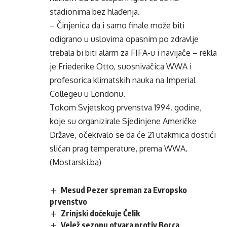
stadionima bez hlađenja.
– Činjenica da i samo finale može biti
odigrano u uslovima opasnim po zdravlje
trebala bi biti alarm za FIFA-u i navijače – rekla
je Friederike Otto, suosnivačica WWA i
profesorica klimatskih nauka na Imperial
Collegeu u Londonu.
Tokom Svjetskog prvenstva 1994. godine,
koje su organizirale Sjedinjene Američke
Države, očekivalo se da će 21 utakmica dostići
sličan prag temperature, prema WWA.
(Mostarski.ba)
Mesud Pezer spreman za Evropsko
prvenstvo
Zrinjski dočekuje Čelik
Velež sezonu otvara protiv Borca