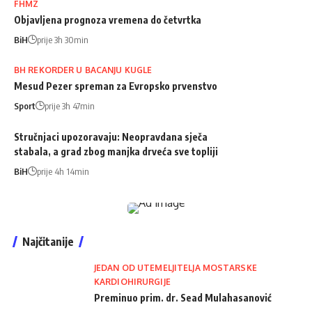
FHMZ
Objavljena prognoza vremena do četvrtka
BiH
prije 3h 30min
BH REKORDER U BACANJU KUGLE
Mesud Pezer spreman za Evropsko prvenstvo
Sport
prije 3h 47min
Stručnjaci upozoravaju: Neopravdana sječa
stabala, a grad zbog manjka drveća sve topliji
BiH
prije 4h 14min
Najčitanije
JEDAN OD UTEMELJITELJA MOSTARSKE
KARDIOHIRURGIJE
Preminuo prim. dr. Sead Mulahasanović