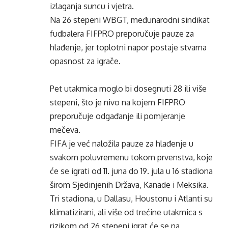
izlaganja suncu i vjetra.
Na 26 stepeni WBGT, međunarodni sindikat
fudbalera FIFPRO preporučuje pauze za
hlađenje, jer toplotni napor postaje stvarna
opasnost za igrače.
Pet utakmica moglo bi dosegnuti 28 ili više
stepeni, što je nivo na kojem FIFPRO
preporučuje odgađanje ili pomjeranje
mečeva.
FIFA je već naložila pauze za hlađenje u
svakom poluvremenu tokom prvenstva, koje
će se igrati od 11. juna do 19. jula u 16 stadiona
širom Sjedinjenih Država, Kanade i Meksika.
Tri stadiona, u Dallasu, Houstonu i Atlanti su
klimatizirani, ali više od trećine utakmica s
rizikom od 26 stepeni igrat će se na