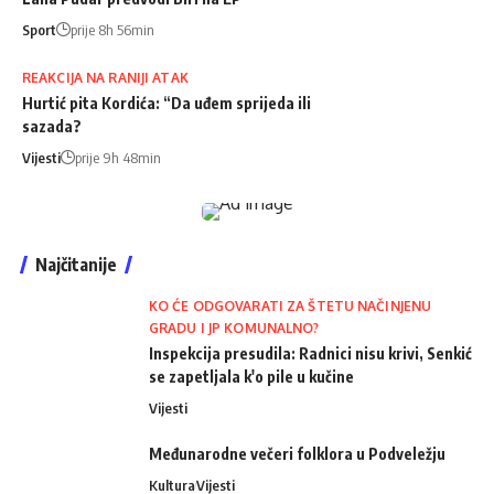
Sport
prije 8h 56min
REAKCIJA NA RANIJI ATAK
Hurtić pita Kordića: “Da uđem sprijeda ili
sazada?
Vijesti
prije 9h 48min
Najčitanije
KO ĆE ODGOVARATI ZA ŠTETU NAČINJENU
GRADU I JP KOMUNALNO?
Inspekcija presudila: Radnici nisu krivi, Senkić
se zapetljala k'o pile u kučine
Vijesti
Međunarodne večeri folklora u Podveležju
Kultura
Vijesti