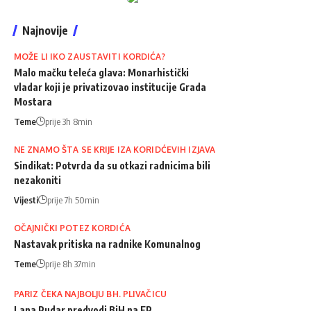
Najnovije
MOŽE LI IKO ZAUSTAVITI KORDIĆA?
Malo mačku teleća glava: Monarhistički
vladar koji je privatizovao institucije Grada
Mostara
Teme
prije 3h 8min
NE ZNAMO ŠTA SE KRIJE IZA KORIDĆEVIH IZJAVA
Sindikat: Potvrda da su otkazi radnicima bili
nezakoniti
Vijesti
prije 7h 50min
OČAJNIČKI POTEZ KORDIĆA
Nastavak pritiska na radnike Komunalnog
Teme
prije 8h 37min
PARIZ ČEKA NAJBOLJU BH. PLIVAČICU
Lana Pudar predvodi BiH na EP