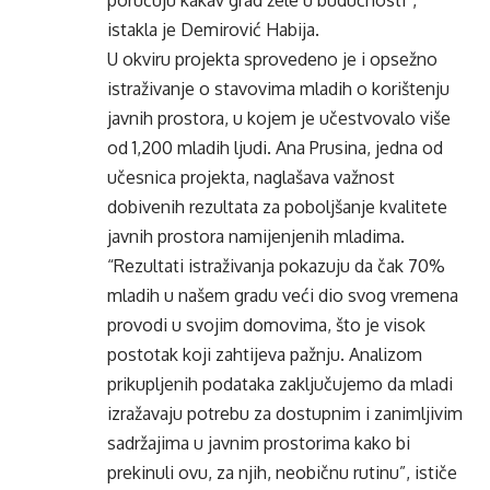
poručuju kakav grad žele u budućnosti“,
istakla je Demirović Habija.
U okviru projekta sprovedeno je i opsežno
istraživanje o stavovima mladih o korištenju
javnih prostora, u kojem je učestvovalo više
od 1,200 mladih ljudi. Ana Prusina, jedna od
učesnica projekta, naglašava važnost
dobivenih rezultata za poboljšanje kvalitete
javnih prostora namijenjenih mladima.
“Rezultati istraživanja pokazuju da čak 70%
mladih u našem gradu veći dio svog vremena
provodi u svojim domovima, što je visok
postotak koji zahtijeva pažnju. Analizom
prikupljenih podataka zaključujemo da mladi
izražavaju potrebu za dostupnim i zanimljivim
sadržajima u javnim prostorima kako bi
prekinuli ovu, za njih, neobičnu rutinu”, ističe