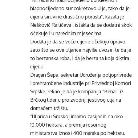
“Mi radimo hladnocijeđeno bundevino i
hladnocijeđeno suncokretovo ulje, tako da je
cijena sirovine drastično porasla”, kazala je
Nešković Railićeva i istakla da se dodatni skok
očekuje i u narednim mjesecima.
Dodala je da se veće cijene očekuju upravo
zato što se ove uljarice najviše uvoze, te da je
to berzanska roba, i da je berza ta koja diktira
cijenu.
Dragan Šepa, sekretar Udruženja poljoprivrede
i prehrambene industrije pri Privrednoj komori
Srpske, rekao je da je kompanija “Bimal” iz
Brčkog lider u proizvodnji jestivog ulja na
domaćem tržištu.
“Uljarica u Srpskoj imamo zasijanih na oko
10.000 hektara, a premija resornog
ministarstva iznosi 400 maraka po hektaru.