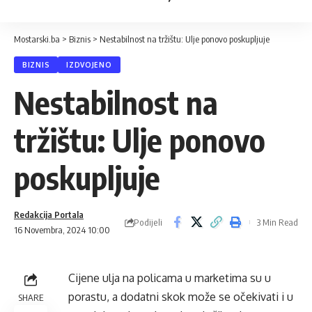
Mostarski.ba
>
Biznis
>
Nestabilnost na tržištu: Ulje ponovo poskupljuje
BIZNIS
IZDVOJENO
Nestabilnost na
tržištu: Ulje ponovo
poskupljuje
Redakcija Portala
Podijeli
3 Min Read
16 Novembra, 2024 10:00
Cijene ulja na policama u marketima su u
porastu, a dodatni skok može se očekivati i u
SHARE