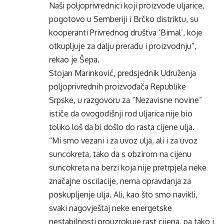
Naši poljoprivrednici koji proizvode uljarice,
pogotovo u Semberiji i Brčko distriktu, su
kooperanti Privrednog društva ‘Bimal’, koje
otkupljuje za dalju preradu i proizvodnju”,
rekao je Šepa.
Stojan Marinković, predsjednik Udruženja
poljoprivrednih proizvođača Republike
Srpske, u razgovoru za “Nezavisne novine”
ističe da ovogodišnji rod uljarica nije bio
toliko loš da bi došlo do rasta cijene ulja.
“Mi smo vezani i za uvoz ulja, ali i za uvoz
suncokreta, tako da s obzirom na cijenu
suncokreta na berzi koja nije pretrpjela neke
značajne oscilacije, nema opravdanja za
poskupljenje ulja. Ali, kao što smo navikli,
svaki nagovještaj neke energetske
nestabilnosti prouzrokuje rast cijena, pa tako i