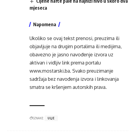
Cijene nafte pale na najniži nivo u skoro dva
mjeseca
Napomena
Ukoliko se ovaj tekst prenosi, preuzima ili
objavljuje na drugim portalima ili medijima,
obavezno je jasno navođenje izvora uz
aktivan i vidljiv link prema portalu
www.mostarski.ba
. Svako preuzimanje
sadržaja bez navođenja izvora i linkovanja
smatra se kršenjem autorskih prava.
OZNAKE:
ULJE