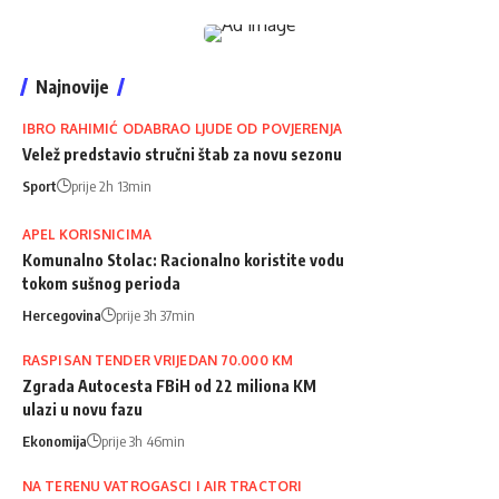
Najnovije
IBRO RAHIMIĆ ODABRAO LJUDE OD POVJERENJA
Velež predstavio stručni štab za novu sezonu
Sport
prije 2h 13min
APEL KORISNICIMA
Komunalno Stolac: Racionalno koristite vodu
tokom sušnog perioda
Hercegovina
prije 3h 37min
RASPISAN TENDER VRIJEDAN 70.000 KM
Zgrada Autocesta FBiH od 22 miliona KM
ulazi u novu fazu
Ekonomija
prije 3h 46min
NA TERENU VATROGASCI I AIR TRACTORI