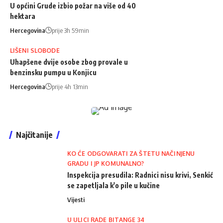
U općini Grude izbio požar na više od 40
hektara
Hercegovina
prije 3h 59min
LIŠENI SLOBODE
Uhapšene dvije osobe zbog provale u
benzinsku pumpu u Konjicu
Hercegovina
prije 4h 13min
Najčitanije
KO ĆE ODGOVARATI ZA ŠTETU NAČINJENU
GRADU I JP KOMUNALNO?
Inspekcija presudila: Radnici nisu krivi, Senkić
se zapetljala k'o pile u kučine
Vijesti
U ULICI RADE BITANGE 34