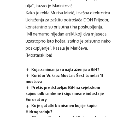
ulja”, kazao je Marinković.
Kako je rekla Murisa Marić, izvršna direktorica
Udruženja za zaštitu potrošača DON Prijedor,
konstantno su prisutna tiha poskupljenja.
“Mi nemamo nijedan artikl koji dva mjeseca
uzastopno isto košta, stalno je prisutno neko
poskupljenje”, kazala je Marićeva.
(Mostarski.ba)
Koja zanimanja su najtraženija u BiH?
Koridor Vc kroz Mostar: Šest tunela i 11
mostova
Pretis predstavljao BiH na svjetskom
sajmu odbrambene i sigurnosne industrije
Eurosatory
Ko je gatački biznismen koji je kupio
Hidrogradnju?