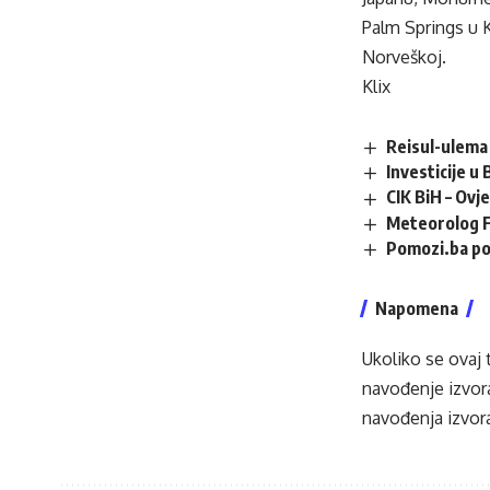
Palm Springs u Ka
Norveškoj.
Klix
Reisul-ulema 
Investicije u
CIK BiH – Ovj
Meteorolog F
Pomozi.ba po
Napomena
Ukoliko se ovaj 
navođenje izvora
navođenja izvora