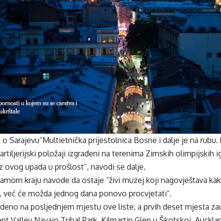
 Sarajevu”Multietnička prijestolnica Bosne i dalje je na rubu
 artiljerijski položaji izgrađeni na terenima Zimskih olimpijskih ig
iz ovog upada u prošlost”, navodi se dalje.
amom kraju navode da ostaje “živi muzej koji nagovještava kako 
, već će možda jednog dana ponovo procvjetati”.
edeno na posljednjem mjestu ove
liste
, a prvih deset mjesta z
t Valley Navajo Tribal Park, Kilmartin Glen u Škotskoj, Auck