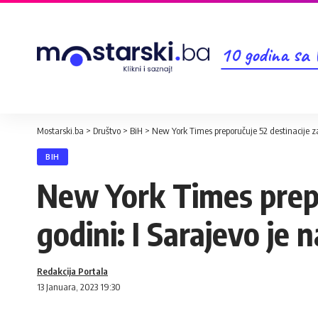
10 godina sa
Mostarski.ba
>
Društvo
>
BiH
>
New York Times preporučuje 52 destinacije za p
BIH
New York Times prepor
godini: I Sarajevo je na
Redakcija Portala
13 Januara, 2023 19:30