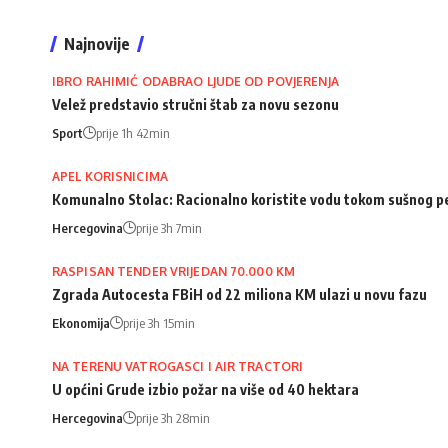
Najnovije
IBRO RAHIMIĆ ODABRAO LJUDE OD POVJERENJA
Velež predstavio stručni štab za novu sezonu
Sport
prije 1h 42min
APEL KORISNICIMA
Komunalno Stolac: Racionalno koristite vodu tokom sušnog p
Hercegovina
prije 3h 7min
RASPISAN TENDER VRIJEDAN 70.000 KM
Zgrada Autocesta FBiH od 22 miliona KM ulazi u novu fazu
Ekonomija
prije 3h 15min
NA TERENU VATROGASCI I AIR TRACTORI
U općini Grude izbio požar na više od 40 hektara
Hercegovina
prije 3h 28min