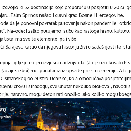
zdvojio je 52 destinacije koje preporučuju posjetiti u 2023. godi
aru, Palm Springs našao i glavni grad Bosne i Hercegovine.
vode da je ponovni povratak putovanja nakon pandemije “otkrio
et”. Navodeći zašto putujemo ističu kao razloge hranu, kulturu,
a lista ima sve te elemente, pa i više.
ći Sarajevo kazao da njegova historija živi u sadašnjosti te ista
uprija, gdje je ubijen izvjesni nadvojvoda, što je uzrokovalo Prvi
oš uvijek izbočene granatama iz opsade prije tri decenije. A t
od Osmanskog do Austro-Ugarske, koja omogućava posjetiteljim
slavnu crkvu i sinagogu, sve unutar nekoliko blokova”, navodi s
torije, naravno, mogu detonirati onoliko lako koliko mogu koegz