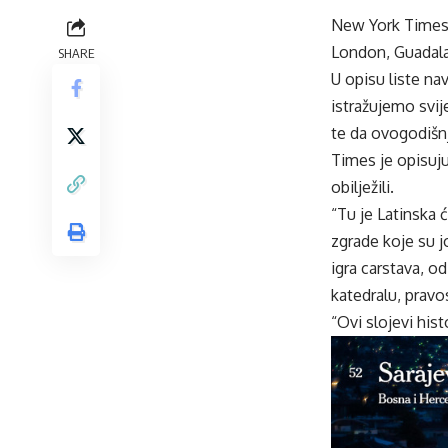
New York Times i
London, Guadalaj
SHARE
U opisu liste na
istražujemo svij
te da ovogodišnj
Times je opisuju
obilježili.
“Tu je Latinska ć
zgrade koje su j
igra carstava, 
katedralu, pravo
“Ovi slojevi his