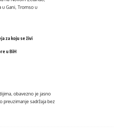
cra u Gani, Tromso u
a za koju se živi
ore u BiH
edijima, obavezno je jasno
ko preuzimanje sadržaja bez