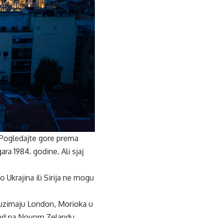
. Pogledajte gore prema
ara 1984. godine. Ali sjaj
Ukrajina ili Sirija ne mogu
auzimaju London, Morioka u
land na Novom Zelandu,