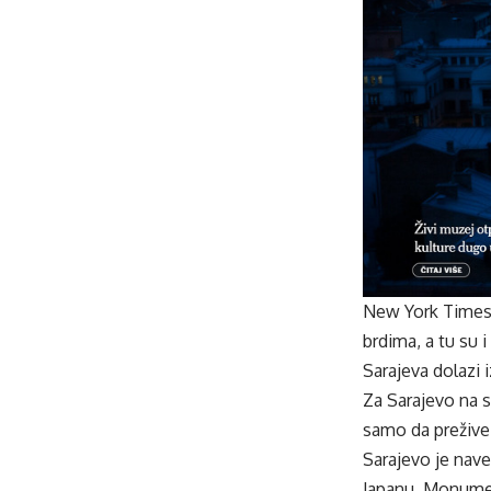
New York Times o
brdima, a tu su i
Sarajeva dolazi 
Za Sarajevo na s
samo da prežive
Sarajevo je nav
Japanu, Monumen