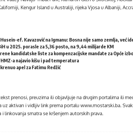
liforniji, Kengur Island u Australiji, rijeka Vjosa u Albaniji, Ac
Husein-ef. Kavazović na Igmanu: Bosna nije samo zemlja, već idej
 BiH u 2025. porasle za 5,36 posto, na 9,44 milijarde KM
erene kandidatske liste za kompenzacijske mandate za Opće izb
HMZ-a najavio kišu i pad temperatura
krenuo apel za Fatimu Redžić
tekst prenosi, preuzima ili objavljuje na drugim portalima ili m
 uz aktivan i vidljiv link prema portalu
www.mostarski.ba
. Sva
 i linkovanja smatra se kršenjem autorskih prava.