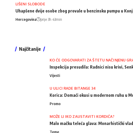
LIŠENI SLOBODE
Uhapšene dvije osobe zbog provale u benzinsku pumpu u Konj
Hercegovina
prije 3h 43min
Najčitanije
KO ĆE ODGOVARATI ZA ŠTETU NAČINJENU GR
Inspekcija presudila: Radnici nisu krivi, Senk
Vijesti
U ULICI RADE BITANGE 34
Korica: Domaći okusi u modernom ruhu u M
Promo
MOŽE LI IKO ZAUSTAVITI KORDIĆA?
Malo mačku teleća glava: Monarhistički vlad
Teme