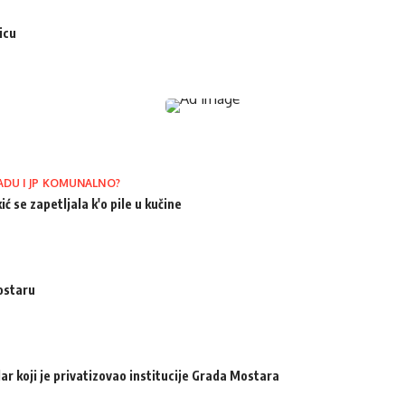
icu
ADU I JP KOMUNALNO?
ić se zapetljala k'o pile u kučine
ostaru
ar koji je privatizovao institucije Grada Mostara