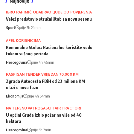
Najnovije
IBRO RAHIMIĆ ODABRAO LJUDE OD POVJERENJA
Velež predstavio stručni štab za novu sezonu
Sport
prije 3h 21min
APEL KORISNICIMA
Komunalno Stolac: Racionalno koristite vodu
tokom sušnog perioda
Hercegovina
prije 4h 46min
RASPISAN TENDER VRIJEDAN 70.000 KM
Zgrada Autocesta FBiH od 22 miliona KM
ulazi u novu fazu
Ekonomija
prije 4h 54min
NA TERENU VATROGASCI I AIR TRACTORI
U općini Grude izbio požar na više od 40
hektara
Hercegovina
prije 5h 7min