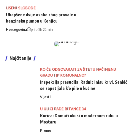
LIŠENI SLOBODE
Uhapšene dvije osobe zbog provale u
benzinsku pumpu u Konjicu
Hercegovina
prije 5h 22min
Najčitanije
KO ĆE ODGOVARATI ZA ŠTETU NAČINJENU
GRADU I JP KOMUNALNO?
Inspekcija presudila: Radnici nisu krivi, Senkić
se zapetljala k'o pile u kučine
Vijesti
U ULICI RADE BITANGE 34
Korica: Domaći okusi u modernom ruhu u
Mostaru
Promo