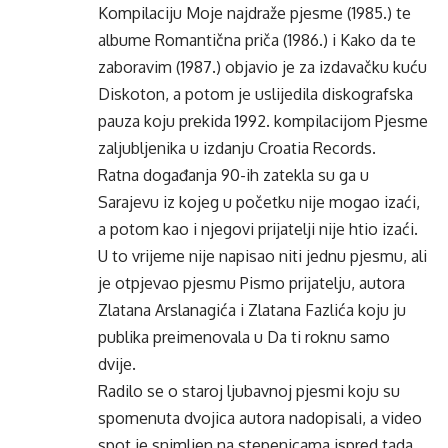
Kompilaciju Moje najdraže pjesme (1985.) te
albume Romantična priča (1986.) i Kako da te
zaboravim (1987.) objavio je za izdavačku kuću
Diskoton, a potom je uslijedila diskografska
pauza koju prekida 1992. kompilacijom Pjesme
zaljubljenika u izdanju Croatia Records.
Ratna događanja 90-ih zatekla su ga u
Sarajevu iz kojeg u početku nije mogao izaći,
a potom kao i njegovi prijatelji nije htio izaći.
U to vrijeme nije napisao niti jednu pjesmu, ali
je otpjevao pjesmu Pismo prijatelju, autora
Zlatana Arslanagića i Zlatana Fazlića koju ju
publika preimenovala u Da ti roknu samo
dvije.
Radilo se o staroj ljubavnoj pjesmi koju su
spomenuta dvojica autora nadopisali, a video
spot je snimljen na stepenicama ispred tada