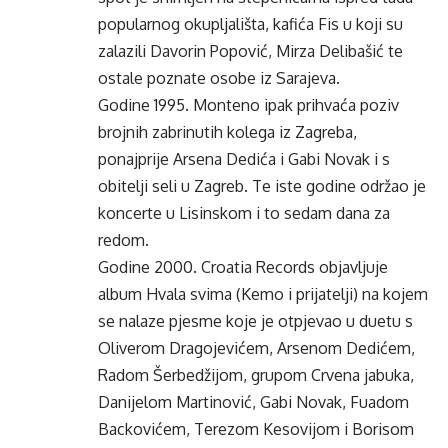
popularnog okupljališta, kafića Fis u koji su
zalazili Davorin Popović, Mirza Delibašić te
ostale poznate osobe iz Sarajeva.
Godine 1995. Monteno ipak prihvaća poziv
brojnih zabrinutih kolega iz Zagreba,
ponajprije Arsena Dedića i Gabi Novak i s
obitelji seli u Zagreb. Te iste godine održao je
koncerte u Lisinskom i to sedam dana za
redom.
Godine 2000. Croatia Records objavljuje
album Hvala svima (Kemo i prijatelji) na kojem
se nalaze pjesme koje je otpjevao u duetu s
Oliverom Dragojevićem, Arsenom Dedićem,
Radom Šerbedžijom, grupom Crvena jabuka,
Danijelom Martinović, Gabi Novak, Fuadom
Backovićem, Terezom Kesovijom i Borisom