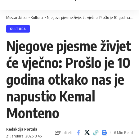
Mostarski.ba
>
Kultura
>
Njegove pjesme živjet će vječno: Prošlo je 10 godina otkako nas je napustio Kemal Monteno
KULTURA
Njegove pjesme živjet
će vječno: Prošlo je 10
godina otkako nas je
napustio Kemal
Monteno
Redakcija Portala
Podijeli
6 Min Read
21 Januara, 2025 8:45