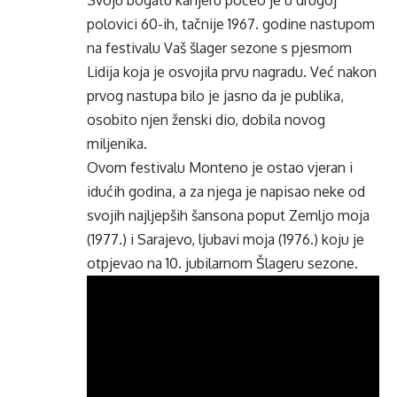
Svoju bogatu karijeru počeo je u drugoj
polovici 60-ih, tačnije 1967. godine nastupom
na festivalu Vaš šlager sezone s pjesmom
Lidija koja je osvojila prvu nagradu. Već nakon
prvog nastupa bilo je jasno da je publika,
osobito njen ženski dio, dobila novog
miljenika.
Ovom festivalu Monteno je ostao vjeran i
idućih godina, a za njega je napisao neke od
svojih najljepših šansona poput Zemljo moja
(1977.) i Sarajevo, ljubavi moja (1976.) koju je
otpjevao na 10. jubilarnom Šlageru sezone.