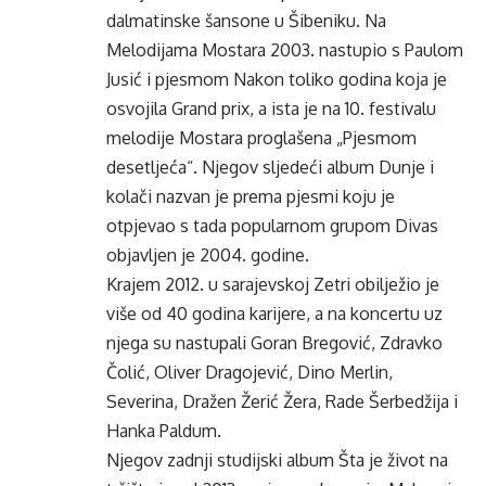
dalmatinske šansone u Šibeniku. Na
Melodijama Mostara 2003. nastupio s Paulom
Jusić i pjesmom Nakon toliko godina koja je
osvojila Grand prix, a ista je na 10. festivalu
melodije Mostara proglašena „Pjesmom
desetljeća“. Njegov sljedeći album Dunje i
kolači nazvan je prema pjesmi koju je
otpjevao s tada popularnom grupom Divas
objavljen je 2004. godine.
Krajem 2012. u sarajevskoj Zetri obilježio je
više od 40 godina karijere, a na koncertu uz
njega su nastupali Goran Bregović, Zdravko
Čolić, Oliver Dragojević, Dino Merlin,
Severina, Dražen Žerić Žera, Rade Šerbedžija i
Hanka Paldum.
Njegov zadnji studijski album Šta je život na