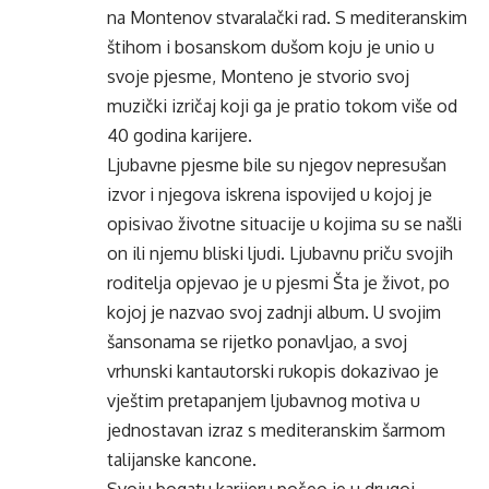
na Montenov stvaralački rad. S mediteranskim
štihom i bosanskom dušom koju je unio u
svoje pjesme, Monteno je stvorio svoj
muzički izričaj koji ga je pratio tokom više od
40 godina karijere.
Ljubavne pjesme bile su njegov nepresušan
izvor i njegova iskrena ispovijed u kojoj je
opisivao životne situacije u kojima su se našli
on ili njemu bliski ljudi. Ljubavnu priču svojih
roditelja opjevao je u pjesmi Šta je život, po
kojoj je nazvao svoj zadnji album. U svojim
šansonama se rijetko ponavljao, a svoj
vrhunski kantautorski rukopis dokazivao je
vještim pretapanjem ljubavnog motiva u
jednostavan izraz s mediteranskim šarmom
talijanske kancone.