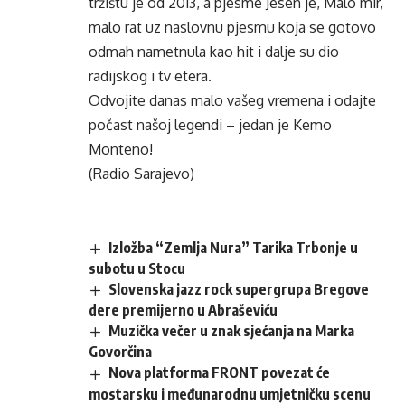
tržištu je od 2013, a pjesme Jesen je, Malo mir,
malo rat uz naslovnu pjesmu koja se gotovo
odmah nametnula kao hit i dalje su dio
radijskog i tv etera.
Odvojite danas malo vašeg vremena i odajte
počast našoj legendi – jedan je Kemo
Monteno!
(Radio Sarajevo)
Izložba “Zemlja Nura” Tarika Trbonje u
subotu u Stocu
Slovenska jazz rock supergrupa Bregove
dere premijerno u Abraševiću
Muzička večer u znak sjećanja na Marka
Govorčina
Nova platforma FRONT povezat će
mostarsku i međunarodnu umjetničku scenu