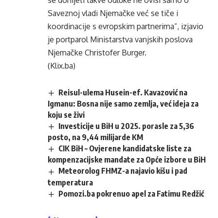
se donijeti takve odluke ne ovisi samo o
Saveznoj vladi Njemačke već se tiče i
koordinacije s evropskim partnerima”, izjavio
je portparol Ministarstva vanjskih poslova
Njemačke Christofer Burger.
(Klix.ba)
Reisul-ulema Husein-ef. Kavazović na
Igmanu: Bosna nije samo zemlja, već ideja za
koju se živi
Investicije u BiH u 2025. porasle za 5,36
posto, na 9,44 milijarde KM
CIK BiH – Ovjerene kandidatske liste za
kompenzacijske mandate za Opće izbore u BiH
Meteorolog FHMZ-a najavio kišu i pad
temperatura
Pomozi.ba pokrenuo apel za Fatimu Redžić