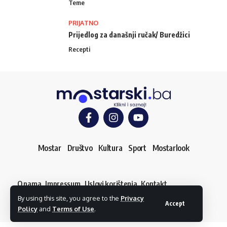
Teme
PRIJATNO
Prijedlog za današnji ručak/ Buredžici
Recepti
Mostar
Društvo
Kultura
Sport
Mostarlook
O nama
Impressum
Uslovi korištenja
Kontakt
Dojavi vijest
By using this site, you agree to the
Privacy
© mostarski.ba. Sva prava pridržana
Accept
Policy
and
Terms of Use
.