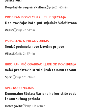
Šarića kući
Događaji
Hercegovina
Kultura
prije 2h 45min
PROGRAM POSVEĆEN KULTURI SJEĆANJA
Dani zavičaja: Ratni put svjedoka Veležistana
Vijesti
prije 2h 53min
PARALELNO S PREGOVORIMA
Senkić podnijela nove krivične prijave
Vijesti
prije 2h 57min
IBRO RAHIMIĆ ODABRAO LJUDE OD POVJERENJA
Velež predstavio stručni štab za novu sezonu
Sport
prije 12h 21min
APEL KORISNICIMA
Komunalno Stolac: Racionalno koristite vodu
tokom sušnog perioda
Hercegovina
prije 13h 45min