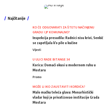
Najčitanije
KO ĆE ODGOVARATI ZA ŠTETU NAČINJENU
GRADU I JP KOMUNALNO?
Inspekcija presudila: Radnici nisu krivi, Senkić
se zapetljala k'o pile u kučine
Vijesti
U ULICI RADE BITANGE 34
Korica: Domaći okusi u modernom ruhu u
Mostaru
Promo
MOŽE LI IKO ZAUSTAVITI KORDIĆA?
Malo mačku teleća glava: Monarhistički
vladar koji je privatizovao institucije Grada
Mostara