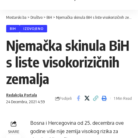
Mostarski.ba
>
Društvo
>
BiH
>
Njemačka skinula BiH s liste visokorizičnih zemalja
BIH
IZDVOJENO
Njemačka skinula BiH
s liste visokorizičnih
zemalja
Redakcija Portala
Podijeli
1 Min Read
24 Decembra, 2021 4:59
Bosna i Hercegovina od 25. decembra ove
godine više nije zemlja visokog rizika za
SHARE