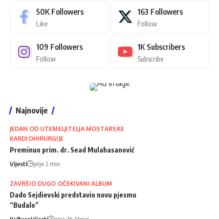
50K
Followers
163
Followers
Like
Follow
109
Followers
1K
Subscribers
Follow
Subscribe
Najnovije
JEDAN OD UTEMELJITELJA MOSTARSKE
KARDIOHIRURGIJE
Preminuo prim. dr. Sead Mulahasanović
Vijesti
prije 2 min
ZAVRŠIO DUGO OČEKIVANI ALBUM
Dado Sejdievski predstavio novu pjesmu
“Budalo”
Kultura
Vijesti
prije 2h 11min