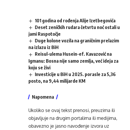
101 godina od rođenja Alije Izetbegovića
Deset zeničkih rudara četvrtu noć ostali u
jami Raspotočje
Duge kolone vozila na graničnim prelazim
na izlazu iz BiH
Reisul-ulema Husein-ef. Kavazović na
Igmanu: Bosna nije samo zemlja, već ideja za
koju se živi
Investicije u BiH u 2025. porasle za 5,36
posto, na 9,44 milijarde KM
Napomena
Ukoliko se ovaj tekst prenosi, preuzima ili
objavljuje na drugim portalima ili medijima,
obavezno je jasno navođenje izvora uz