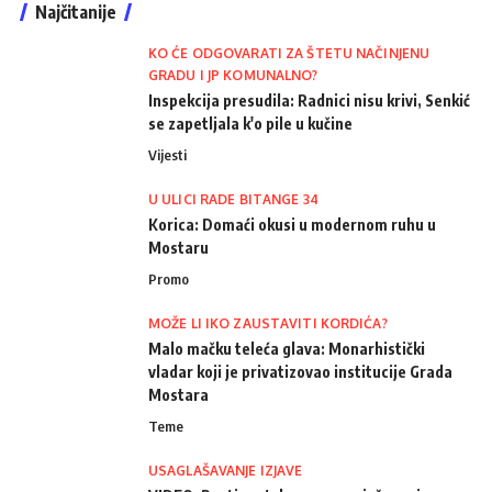
Najčitanije
KO ĆE ODGOVARATI ZA ŠTETU NAČINJENU
GRADU I JP KOMUNALNO?
Inspekcija presudila: Radnici nisu krivi, Senkić
se zapetljala k'o pile u kučine
Vijesti
U ULICI RADE BITANGE 34
Korica: Domaći okusi u modernom ruhu u
Mostaru
Promo
MOŽE LI IKO ZAUSTAVITI KORDIĆA?
Malo mačku teleća glava: Monarhistički
vladar koji je privatizovao institucije Grada
Mostara
Teme
USAGLAŠAVANJE IZJAVE