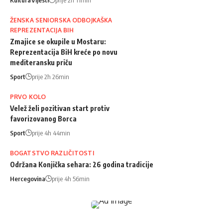
ŽENSKA SENIORSKA ODBOJKAŠKA
REPREZENTACIJA BIH
Zmajice se okupile u Mostaru:
Reprezentacija BiH kreće po novu
mediteransku priču
Sport
prije 2h 26min
PRVO KOLO
Velež želi pozitivan start protiv
favorizovanog Borca
Sport
prije 4h 44min
BOGATSTVO RAZLIČITOSTI
Održana Konjička sehara: 26 godina tradicije
Hercegovina
prije 4h 56min